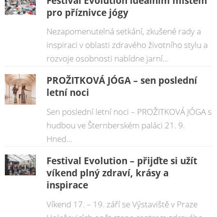
Festival Evolution ideálním místem
pro příznivce jógy
Nezapomenutelná setkání, zkušené rady a
inspiraci v oblasti zdravého životního stylu a
rozvoje osobnosti nabídne jarní...
PROŽITKOVÁ JÓGA – sen poslední
letní noci
Sen poslední letní noci – PROŽITKOVÁ JÓGA s
hudbou ve Šternberském paláci 21. 9.
Hned...
Festival Evolution – přijďte si užít
víkend plný zdraví, krásy a
inspirace
Víkend 17. – 19. září se Výstaviště v Praze