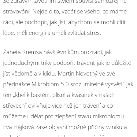
Se zdravým životním stylem souvisí samozřejmě
stravování. Nejde o to, vzdát se všeho, co máme
rádi, ale pochopit, jak jíst, abychom se mohli cítit
lépe, měli energii a uměli zvládat stres.
Žaneta Kremsa návštěvníkům prozradí, jak
jednoduchými triky podpořit trávení, jak je důležité
jíst vědomě a v klidu. Martin Novotný ve své
přednášce Mikrobiom 5.0 srozumitelně vysvětlí, jak
ten „kbelík baktérií, plísní a kvasinek v našich
střevech“ ovlivňuje více než jen trávení a co
můžeme udělat pro zlepšení stavu mikrobiomu.
Eva Hájková zase objasní možné příčiny vzniku a