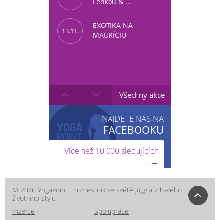
Lenkou & ...
EXOTIKA NA
13.11.
MAURÍCIU
Všechny akce
NAJDETE NÁS NA
FACEBOOKU
Více než 10 000 sledujících
→
© 2026 YogaPoint - rozcestník ve světě jógy a zdravého
životního stylu
Inzerce
Spolupráce