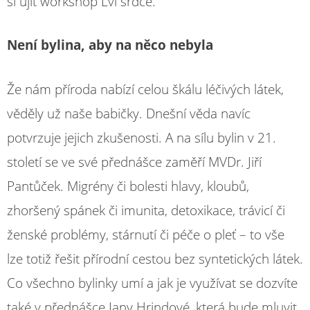
si ujít workshop Lví srdce.
Není bylina, aby na něco nebyla
Že nám příroda nabízí celou škálu léčivých látek,
věděly už naše babičky. Dnešní věda navíc
potvrzuje jejich zkušenosti. A na sílu bylin v 21.
století se ve své přednášce zaměří MVDr. Jiří
Pantůček. Migrény či bolesti hlavy, kloubů,
zhoršený spánek či imunita, detoxikace, trávicí či
ženské problémy, stárnutí či péče o pleť – to vše
lze totiž řešit přírodní cestou bez syntetických látek.
Co všechno bylinky umí a jak je využívat se dozvíte
také v přednášce Jany Hrindové, která bude mluvit