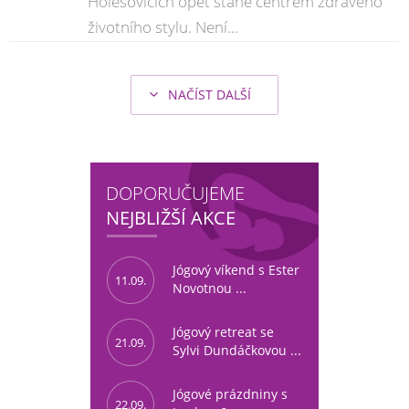
Holešovicích opět stane centrem zdravého
životního stylu. Není...
NAČÍST DALŠÍ
DOPORUČUJEME
NEJBLIŽŠÍ AKCE
Jógový víkend s Ester
11.09.
Novotnou ...
Jógový retreat se
21.09.
Sylvi Dundáčkovou ...
Jógové prázdniny s
22.09.