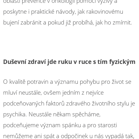
oblasti prevence v onkologii pomocí výživy a
poskytne i praktické návody, jak rakovinovému
bujení zabránit a pokud již probíhá, jak ho zmírnit.
Duševní zdraví jde ruku v ruce s tím fyzickým
O kvalitě potravin a významu pohybu pro život se
mluví neustále, ovšem jedním z nejvíce
podceňovaných faktorů zdravého životního stylu je
psychika. Neustále někam spěcháme,
podceňujeme význam spánku a pro starosti
nemůžeme ani spát a odpočinek u nás vypadá tak,