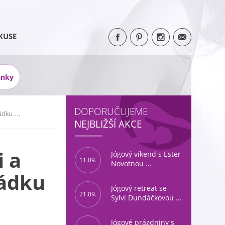
KUSE
ánky
DOPORUČUJEME
ořádku …
NEJBLIŽŠÍ AKCE
i a
Jógový víkend s Ester
11.09.
Novotnou ...
řádku
Jógový retreat se
21.09.
Sylvi Dundáčkovou ...
Jógové prázdniny s