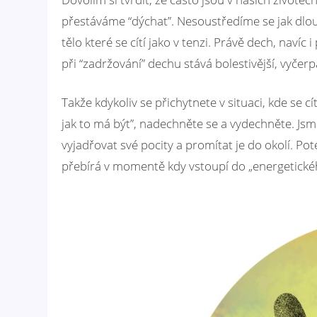
přestáváme “dýchat”. Nesoustředíme se jak dlo
tělo které se cítí jako v tenzi. Právě dech, nav
při “zadržování” dechu stává bolestivější, vyčer
Takže kdykoliv se přichytnete v situaci, kde se cít
jak to má být”, nadechněte se a vydechněte. Jsme
vyjadřovat své pocity a promítat je do okolí. Po
přebírá v momentě kdy vstoupí do „energetické