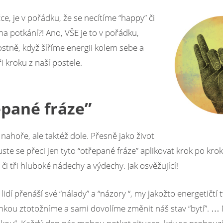
ce, je v pořádku, že se necítíme “happy” či
a potkání?! Ano, VŠE je to v pořádku,
ostně, když šíříme energii kolem sebe a
i kroku z naší postele.
epan
é
fráze”
nahoře, ale taktéž dole. Přesně jako život
kuste se přeci jen tyto “otřepané fráze” aplikovat krok po kro
či tři hluboké nádechy a výdechy. Jak osvěžující!
dí přenáší své “nálady” a “názory “, my jakožto energetičtí 
nkou ztotožníme a sami dovolíme změnit náš stav “bytí”. 