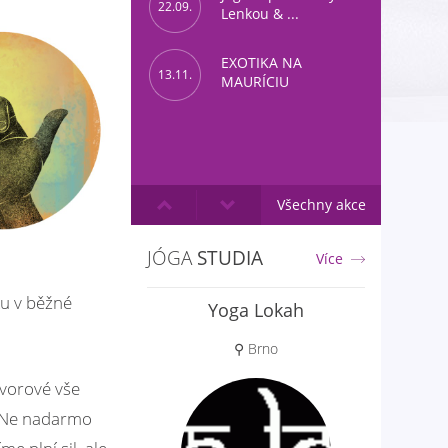
22.09.
Lenkou & ...
EXOTIKA NA
13.11.
MAURÍCIU
Všechny akce
JÓGA
STUDIA
Více
ku v běžné
Yoga Lokah
⚲ Brno
tvorové vše
… Ne nadarmo