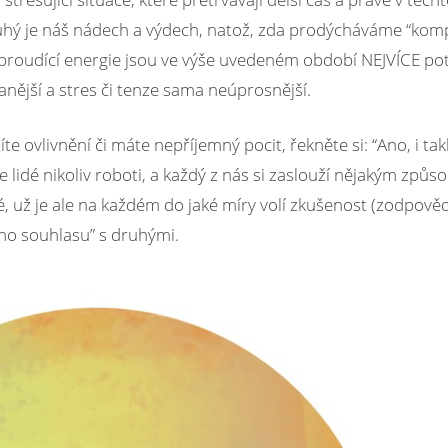
uhý je náš nádech a výdech, natož, zda prodýcháváme “kom
íc i proudící energie jsou ve výše uvedeném období NEJVÍCE po
panější a stres či tenze sama neúprosnější.
íte ovlivnění či máte nepříjemný pocit, řekněte si: “Ano, i takh
 lidé nikoliv roboti, a každý z nás si zaslouží nějakým způ
té, už je ale na každém do jaké míry volí zkušenost (zodpově
ho souhlasu” s druhými.