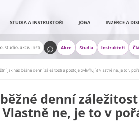
STUDIA A INSTRUKTOŘI
JÓGA
INZERCE A DIS
Akce
Studia
Instruktoři
Čl
áštní jak nás běžné denní záležitosti a postoje ovlivňují?! Vlastně ne, je to v p
 běžné denní záležitost
! Vlastně ne, je to v po