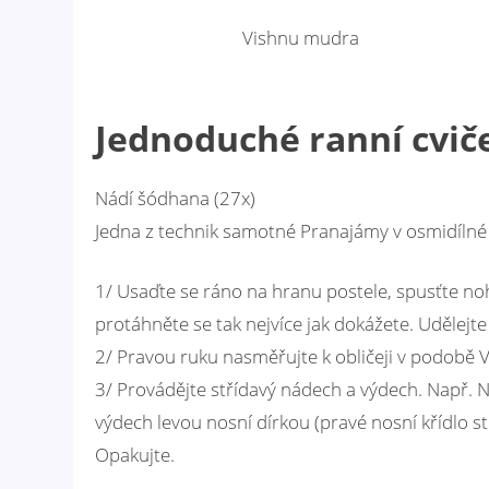
Vishnu mudra
Jednoduché ranní cvič
Nádí šódhana (27x)
Jedna z technik samotné Pranajámy v osmidílné 
1/ Usaďte se ráno na hranu postele, spusťte noh
protáhněte se tak nejvíce jak dokážete. Udělejt
2/ Pravou ruku nasměřujte k obličeji v podobě 
3/ Provádějte střídavý nádech a výdech. Např. N
výdech levou nosní dírkou (pravé nosní křídlo s
Opakujte.