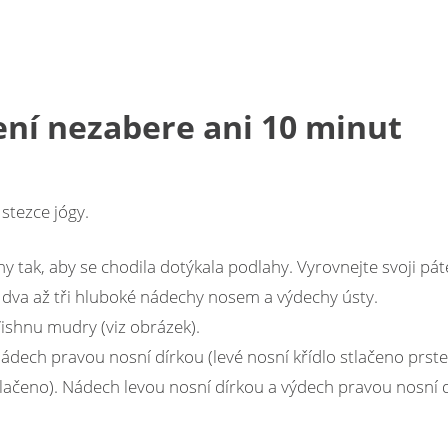
ení nezabere ani 10 minut
stezce jógy.
y tak, aby se chodila dotýkala podlahy. Vyrovnejte svoji pát
e dva až tři hluboké nádechy nosem a výdechy ústy.
Vishnu mudry (viz obrázek).
ádech pravou nosní dírkou (levé nosní křídlo stlačeno prst
tlačeno). Nádech levou nosní dírkou a výdech pravou nosní 