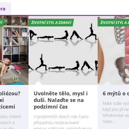
ora
VÍ
ŽIVOTNÍ STYL A ZDRAVÍ
ŽIVOTNÍ STYL A 
oliózou?
Uvolněte tělo, mysl i
6 mýtů o 
xi
duši. Nalaďte se na
Máte stále vyst
zicemi
podzimní čas
když jste již n
těhotenské váz
tače, hrbení
V podzimních dnech nás často
nebo...
ostech a
přepadnou nezpracované
, to vše
emoce a tělo nás upozorňuje na