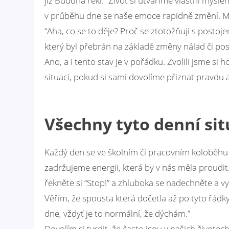
již Buddha řekl: “Život si utváříme vlastní myšl
v průběhu dne se naše emoce rapidně změní. Mom
“Aha, co se to děje? Proč se ztotožňuji s postoj
který byl přebrán na základě změny nálad či pos
Ano, a i tento stav je v pořádku. Zvolili jsme 
situaci, pokud si sami dovolíme přiznat pravdu a
Všechny tyto denní sit
Každý den se ve školním či pracovním koloběhu
zadržujeme energii, která by v nás měla proudi
řekněte si “Stop!” a zhluboka se nadechněte a vy
Věřím, že spousta která dočetla až po tyto řádk
dne, vždyť je to normální, že dýchám.”
Dovolím si tvrdit, že často jsou v našich životec