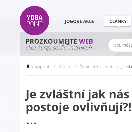
JÓGOVÉ AKCE
ČLÁNKY
PROZKOUMEJTE
WEB
akce, kurzy, studia, instruktoři
Yogapoint
Články
Životní styl a zdraví
Je zvl
Je zvláštní jak nás
postoje ovlivňují?
…