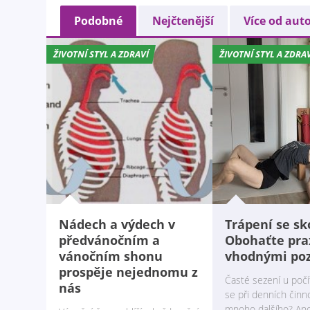
Podobné
Nejčtenější
Více od aut
ŽIVOTNÍ STYL A ZDRAVÍ
ŽIVOTNÍ STYL A ZDRA
Nádech a výdech v
Trápení se sk
předvánočním a
Obohaťte pra
vánočním shonu
vhodnými po
prospěje nejednomu z
Časté sezení u počí
nás
se při denních činn
mnoho dalšího? Ano