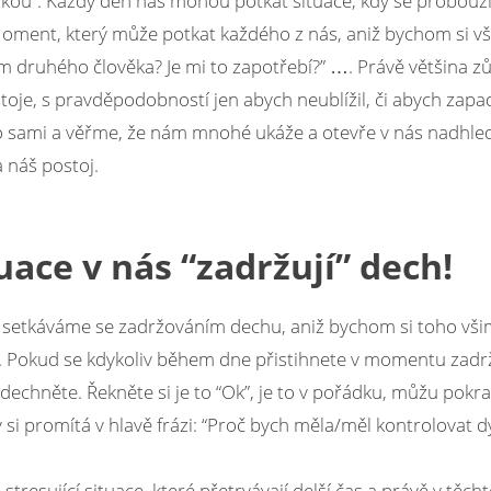
enkou”. Každý den nás mohou potkat situace, kdy se probouzím
ent, který může potkat každého z nás, aniž bychom si všiml
em druhého člověka? Je mi to zapotřebí?” …. Právě většina zů
toje, s pravděpodobností jen abych neublížil, či abych zapa
si ho sami a věřme, že nám mnohé ukáže a otevře v nás nadhle
 náš postoj.
uace v nás “zadržují” dech!
 setkáváme se zadržováním dechu, aniž bychom si toho všim
t. Pokud se kdykoliv během dne přistihnete v momentu zadr
dechněte. Řekněte si je to “Ok”, je to v pořádku, můžu pokra
y si promítá v hlavě frázi: “Proč bych měla/měl kontrolovat
h stresující situace, které přetrvávají delší čas a právě v t