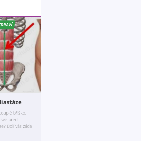
ZDRAVÍ
diastáze
ouplé bříško, i
a své před-
e? Bolí vás záda