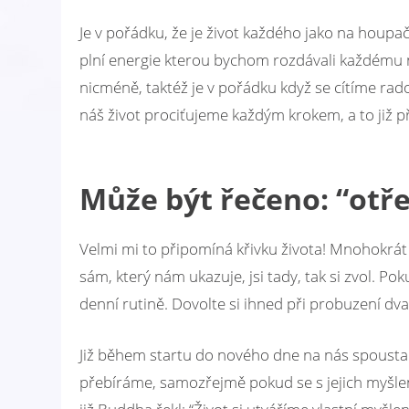
Je v pořádku, že je život každého jako na houpač
plní energie kterou bychom rozdávali každému n
nicméně, taktéž je v pořádku když se cítíme rad
náš život prociťujeme každým krokem, a to již př
Může být řeč
eno:
“otř
Velmi mi to připomíná křivku života! Mnohokrát 
sám, který nám ukazuje, jsi tady, tak si zvol. Po
denní rutině. Dovolte si ihned při probuzení dva 
Již během startu do nového dne na nás spousta li
přebíráme, samozřejmě pokud se s jejich myšle