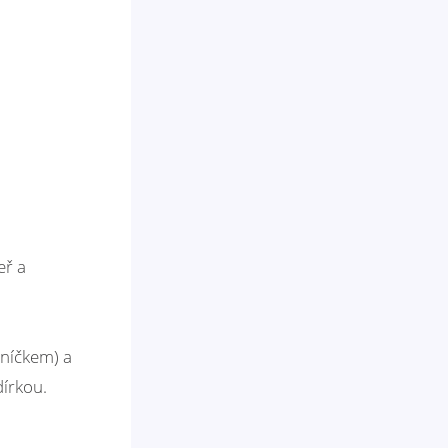
eř a
eníčkem) a
dírkou.