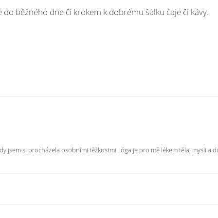
 do běžného dne či krokem k dobrému šálku čaje či kávy.
kdy jsem si procházela osobními těžkostmi. Jóga je pro mě lékem těla, mysli a 