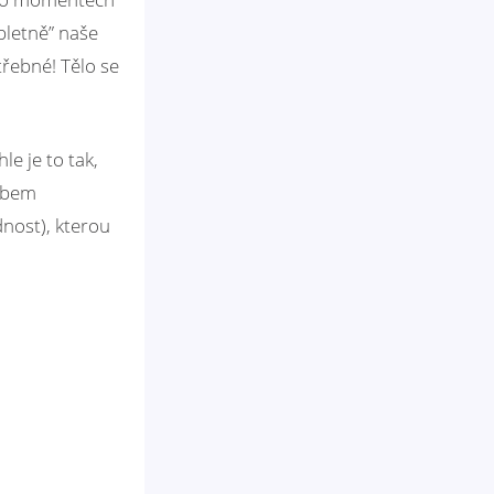
pletně” naše
třebné! Tělo se
le je to tak,
sobem
dnost), kterou