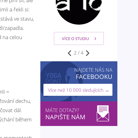
e plní sil, ale
i a řekli si:
stává ve stavu,
dl/zapadla.
d na celou
VÍCE O STUDIU
2
/
4
NAJDETE NÁS NA
FACEBOOKU
Více než 10 000 sledujících →
li =
žování dechu,
čovat dál.
MÁTE DOTAZY?
NAPIŠTE NÁM
 dýchání během
ěchto momentech