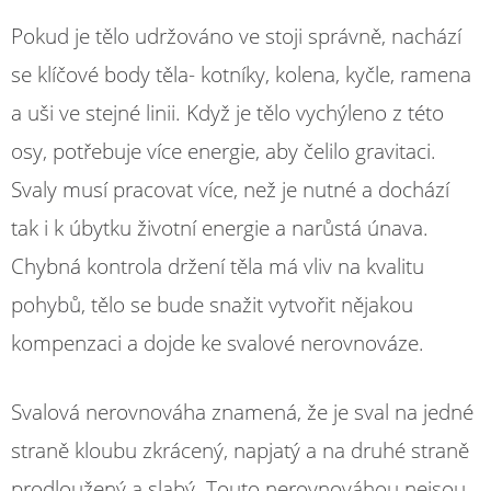
Pokud je tělo udržováno ve stoji správně, nachází
se klíčové body těla- kotníky, kolena, kyčle, ramena
a uši ve stejné linii. Když je tělo vychýleno z této
osy, potřebuje více energie, aby čelilo gravitaci.
Svaly musí pracovat více, než je nutné a dochází
tak i k úbytku životní energie a narůstá únava.
Chybná kontrola držení těla má vliv na kvalitu
pohybů, tělo se bude snažit vytvořit nějakou
kompenzaci a dojde ke svalové nerovnováze.
Svalová nerovnováha znamená, že je sval na jedné
straně kloubu zkrácený, napjatý a na druhé straně
prodloužený a slabý. Touto nerovnováhou nejsou