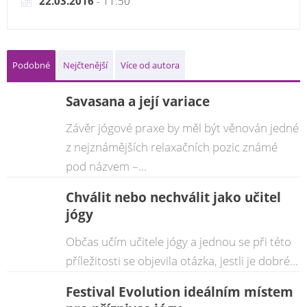
22.03.2016
- 11:50
Podobné
Nejčtenější
Více od autora
Savasana a její variace
Závěr jógové praxe by měl být věnován jedné
z nejznámějších relaxačních pozic známé
pod názvem –...
Chválit nebo nechválit jako učitel
jógy
Občas učím učitele jógy a jednou se při této
příležitosti se objevila otázka, jestli je dobré...
Festival Evolution ideálním místem