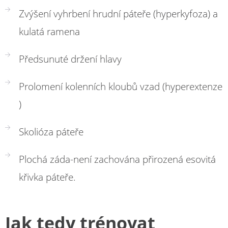
Zvýšení vyhrbení hrudní páteře (hyperkyfoza) a
kulatá ramena
Předsunuté držení hlavy
Prolomení kolenních kloubů vzad (hyperextenze
)
Skolióza páteře
Plochá záda-není zachována přirozená esovitá
křivka páteře.
Jak tedy trénovat