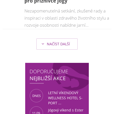
pro příznivce jógy
Nezapomenutelná setkání, zkušené rady a
inspiraci v oblasti zdravého životního stylu a
rozvoje osobnosti nabídne jarní...
NAČÍST DALŠÍ
DOPORUČUJEME
NEJBLIŽŠÍ AKCE
LETNÍ VÍKENDOVÝ
DNES
WELLNESS HOTEL S-
PORT ...
Jógový víkend s Ester
11.09.