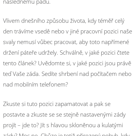
následnému pádu.
Vlivem dnešního způsobu života, kdy téměř celý
den trávíme vsedě nebo v jiné pracovní pozici naše
svaly nemusí vůbec pracovat, aby toto napřímené
držení páteře udržely. Schválně, v jaké pozici čtete
tento článek? Uvědomte si, v jaké pozici jsou právě
teď Vaše záda. Sedíte shrbení nad počítačem nebo
nad mobilním telefonem?
Zkuste si tuto pozici zapamatovat a pak se
postavte a zkuste se se stejně nastavenými zády
projít – jde to? Jít s hlavou skloněnou a kulatými
zády? Moc ne. Chůze je totiž přirozený pohyb, kdy