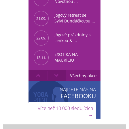
Novotnou ...
Jógový retreat se
21.09.
Sylvi Dundáčkovou ...
Jógové prázdniny s
22.09.
Lenkou & ...
EXOTIKA NA
13.11.
MAURÍCIU
Všechny akce
NAJDETE NÁS NA
FACEBOOKU
Více než 10 000 sledujících
→