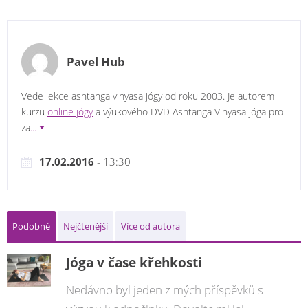
Pavel Hub
Vede lekce ashtanga vinyasa jógy od roku 2003. Je autorem
kurzu
online jógy
a výukového DVD Ashtanga Vinyasa jóga pro
za
...
17.02.2016
- 13:30
Podobné
Nejčtenější
Více od autora
Jóga v čase křehkosti
Nedávno byl jeden z mých příspěvků s