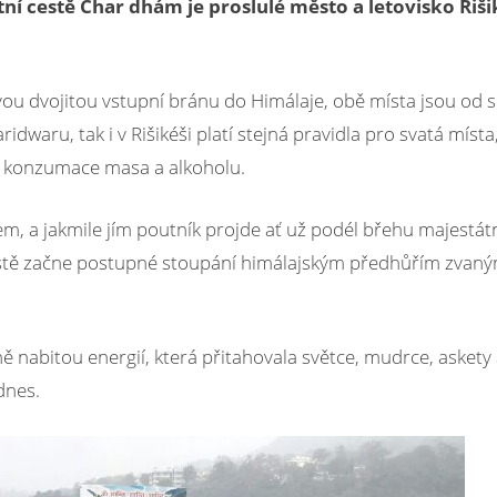
í cestě Char dhám je proslulé město a letovisko Rišik
ou dvojitou vstupní bránu do Himálaje, obě místa jsou od 
dwaru, tak i v Rišikéši platí stejná pravidla pro svatá místa,
 konzumace masa a alkoholu.
, a jakmile jím poutník projde ať už podél břehu majestá
tě začne postupné stoupání himálajským předhůřím zvaným 
lně nabitou energií, která přitahovala světce, mudrce, askety 
dnes.