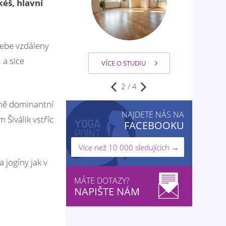
éš, hlavní
sebe vzdáleny
 a sice
VÍCE O STUDIU
2
/
4
tně dominantní
NAJDETE NÁS NA
Šiválik vstříc
FACEBOOKU
Více než 10 000 sledujících →
a jogíny jak v
MÁTE DOTAZY?
NAPIŠTE NÁM