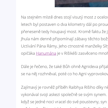
Na stejném místě dnes stojí visutý most z ocelo
letech byl postaven o dva kilometry dál po pr
přeneseně tedy houpavý most. Kromě faktu že jmé
Jhula nám denně připomínají zábavy těchto bo
Uctívání Pána Rámy, Jeho ctnostné manželky Sí
opičáka
Hanumána
je v Rišikéši zasvěceno mnoh
Dále je řečeno, že také Bůh ohně Agnideva přijal 
se na něj rozhněval, poté co ho Agni vyprovokov
Zajímavý je rovněž příběh Raibhya Rišiho díky n
vykonával svoji askezi společně se svým synem. 
když se jedné noci vracel do své poustevny, syn 