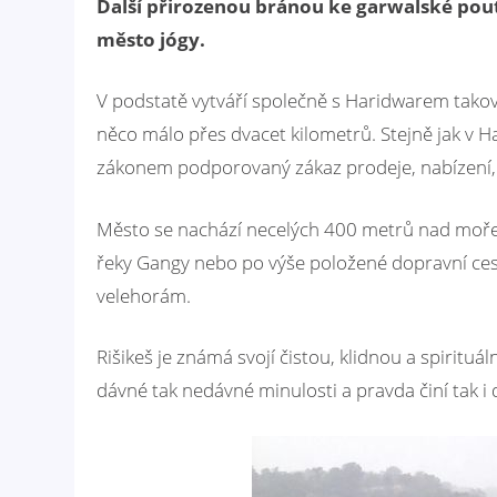
Další přirozenou bránou ke garwalské poutn
město jógy.
V podstatě vytváří společně s Haridwarem takov
něco málo přes dvacet kilometrů. Stejně jak v Hari
zákonem podporovaný zákaz prodeje, nabízení,
Město se nachází necelých 400 metrů nad mořem
řeky Gangy nebo po výše položené dopravní ces
velehorám.
Rišikeš je známá svojí čistou, klidnou a spirituá
dávné tak nedávné minulosti a pravda činí tak i 