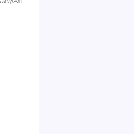
tě vytvořil