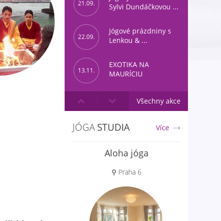
21.09.
Sylvi Dundáčkovou ...
Jógové prázdniny s
22.09.
Lenkou & ...
EXOTIKA NA
13.11.
MAURÍCIU
Všechny akce
JÓGA
STUDIA
Více
Aloha jóga
⚲ Praha 6