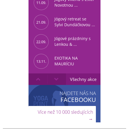
11.09.
Novotnou ...
Jógový retreat se
21.09.
Sylvi Dundáčkovou ...
Jógové prázdniny s
22.09.
Lenkou & ...
EXOTIKA NA
13.11.
MAURÍCIU
Všechny akce
NAJDETE NÁS NA
FACEBOOKU
Více než 10 000 sledujících
→