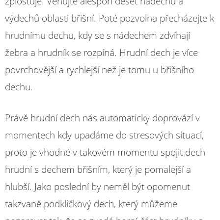
zplošťuje. Věnujte alespoň deset nádechů a
výdechů oblasti břišní. Poté pozvolna přecházejte k
hrudnímu dechu, kdy se s nádechem zdvíhají
žebra a hrudník se rozpíná. Hrudní dech je více
povrchovější a rychlejší než je tomu u břišního
dechu.
Právě hrudní dech nás automaticky doprovází v
momentech kdy upadáme do stresových situací,
proto je vhodné v takovém momentu spojit dech
hrudní s dechem břišním, který je pomalejší a
hlubší. Jako poslední by neměl být opomenut
takzvaně podkličkový dech, který můžeme