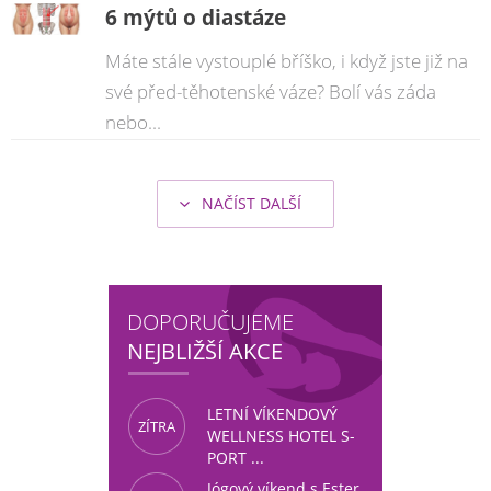
6 mýtů o diastáze
Máte stále vystouplé bříško, i když jste již na
své před-těhotenské váze? Bolí vás záda
nebo...
NAČÍST DALŠÍ
şans
vidobet
vidobet
vidobet
vidobet
casinolevant
casinolevant
casinolevant
vidobet
şans
casinolevant
casino
şans
casino
casino
casino
boostaro
casinolevant
şans
casinolevant
şanscasino
vidobet
vidobet
levant
gorabet
galyabet
gorabet
gorabet
gorabet
vidobet
galyabet
gorabet
gorabet
casino
|
|
güncel
giriş
|
|
|
giriş
casino
giriş
şans
casino
levant
şans
şans
|
giriş
casino
giriş
|
|
giriş
casino
|
|
|
|
|
giriş
|
|
|
giriş
|
|
|
|
|
giriş
|
|
|
|
giriş
|
|
|
|
|
|
|
DOPORUČUJEME
NEJBLIŽŠÍ AKCE
LETNÍ VÍKENDOVÝ
ZÍTRA
WELLNESS HOTEL S-
PORT ...
Jógový víkend s Ester