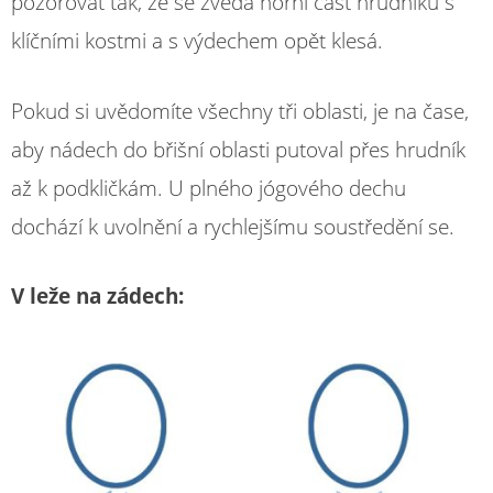
pozorovat tak, že se zvedá horní část hrudníku s
klíčními kostmi a s výdechem opět klesá.
Pokud si uvědomíte všechny tři oblasti, je na čase,
aby nádech do břišní oblasti putoval přes hrudník
až k podkličkám. U plného jógového dechu
dochází k uvolnění a rychlejšímu soustředění se.
V leže na zádech: