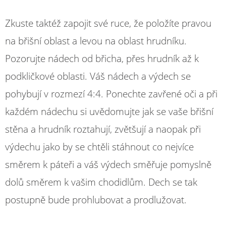
Zkuste taktéž zapojit své ruce, že položíte pravou
na břišní oblast a levou na oblast hrudníku.
Pozorujte nádech od břicha, přes hrudník až k
podkličkové oblasti. Váš nádech a výdech se
pohybují v rozmezí 4:4. Ponechte zavřené oči a při
každém nádechu si uvědomujte jak se vaše břišní
stěna a hrudník roztahují, zvětšují a naopak při
výdechu jako by se chtěli stáhnout co nejvíce
směrem k páteři a váš výdech směřuje pomyslně
dolů směrem k vašim chodidlům. Dech se tak
postupně bude prohlubovat a prodlužovat.