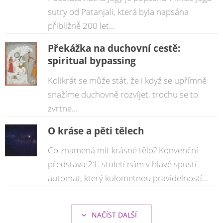
sutry od Patanjali, která byla napsána
přibližně 200 let...
Překážka na duchovní cestě:
spiritual bypassing
Kolikrát se může stát, že i když se upřímně
snažíme duchovně rozvíjet, trochu se to
zvrtne...
O kráse a pěti tělech
Co znamená mít krásné tělo? Konvenční
představa 21. století nám v hlavě spustí
automat, který kulometnou pravidelností...
NAČÍST DALŠÍ