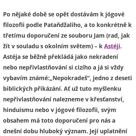
Po nějaké době se opět dostávám k jógové
filozofii podle Pataňdžaliho, a to konkrétně k
třetímu doporučení ze souboru Jam (rad, jak
žít v souladu s okolním světem) – k
Astéji
.
Astéja se běžně překládá jako nekradení
nebo nepřivlastňování si cizího a já si vždy
vybavím známé:„Nepokradeš“, jedno z deseti
biblických přikázání. Ať už tuto myšlenku
nepřivlastňování nalezneme v křesťanství,
hinduismu nebo v jógové filozofii, svým
obsahem má toto doporučení pro nás a
dnešní dobu hluboký význam. Její uplatnění