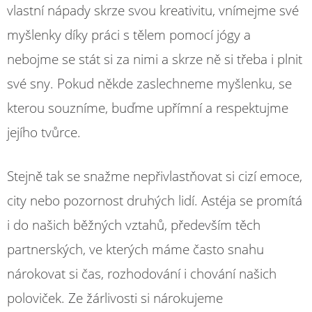
vlastní nápady skrze svou kreativitu, vnímejme své
myšlenky díky práci s tělem pomocí jógy a
nebojme se stát si za nimi a skrze ně si třeba i plnit
své sny. Pokud někde zaslechneme myšlenku, se
kterou souzníme, buďme upřímní a respektujme
jejího tvůrce.
Stejně tak se snažme nepřivlastňovat si cizí emoce,
city nebo pozornost druhých lidí. Astéja se promítá
i do našich běžných vztahů, především těch
partnerských, ve kterých máme často snahu
nárokovat si čas, rozhodování i chování našich
poloviček. Ze žárlivosti si nárokujeme