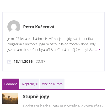
Petra Kučerová
Je mi 27 let a pocházím z Havířova. Jsem jógová studentka,
bloggerka a lektorka. Jóga mi vstoupila do života v době, kdy
jsem sama k sobě nebyla příliš upřímná a můj život byl všec
...
13.11.2016
- 22:37
Podobné
Nejčtenější
Více od autora
Stupně jógy
Podstata hatha jógy je popsána v knize Jóga-