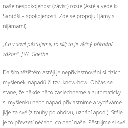
naše nespokojenost (závist) roste (Astéja vede k›
Santóši – spokojenosti. Zde se propojují jámy s
nijámami).
„Co v sově pěstujeme, to sílí; to je věčný přírodní
zákon“. J.W. Goethe
Dalším těžištěm Astéji je nepřivlastňování si cizích
myšlenek, nápadů či tzv. know-how. Občas se
stane, že někde něco zaslechneme a automaticky
si myšlenku nebo nápad přivlastníme a vydáváme
ji/je za své (z touhy po obdivu, uznání apod.). Stále
je to převzetí něčeho, co není naše. Pěstujme si své