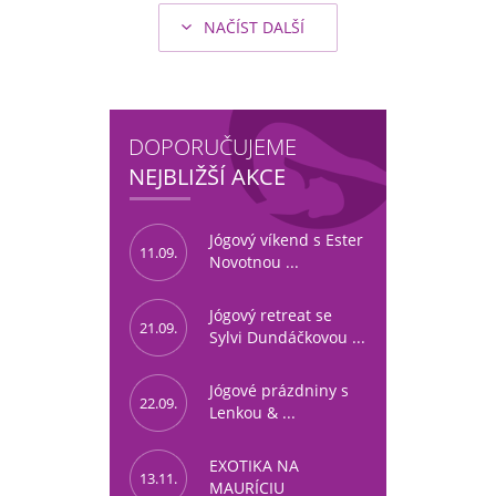
NAČÍST DALŠÍ
DOPORUČUJEME
NEJBLIŽŠÍ AKCE
Jógový víkend s Ester
11.09.
Novotnou ...
Jógový retreat se
21.09.
Sylvi Dundáčkovou ...
Jógové prázdniny s
22.09.
Lenkou & ...
EXOTIKA NA
13.11.
MAURÍCIU