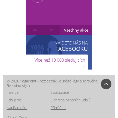
Všechny akce
NAJDETE NÁS NA
FACEBOOKU
Více než 10 000 sledujících
→
© 2026 YogaPoint - rozcestník ve světě jógy a zdravého
životního stylu
Inzerce
Spolupráce
Kdo jsme
Ochrana osobních údajů
Napište nám
Přihlášení
Vytvořil
Toce