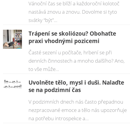
Vánoční čas se blíží a každoroční kolotoč
nastává znovu a znovu. Dovolme si tyto
svátky “být”...
Trápení se skoliózou? Obohaťte
praxi vhodnými pozicemi
Časté sezení u počítače, hrbení se při
denních činnostech a mnoho dalšího? Ano,
to vše může...
Uvolněte tělo, mysl i duši. Nalaďte
se na podzimní čas
V podzimních dnech nás často přepadnou
nezpracované emoce a tělo nás upozorňuje
na potřebu introspekce a...