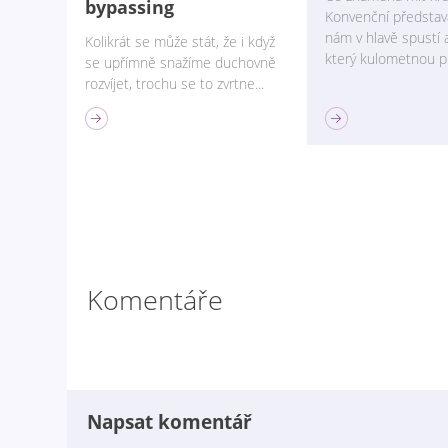
bypassing
Konvenční představa
nám v hlavě spustí 
Kolikrát se může stát, že i když
který kulometnou pra
se upřímně snažíme duchovně
rozvíjet, trochu se to zvrtne...
FILOZOFIE JÓGY
FILOZOFIE JÓGY
Komentáře
Nenásilí po druhé –
Brahma, Bra
Napsat komentář
Ahimsa II.