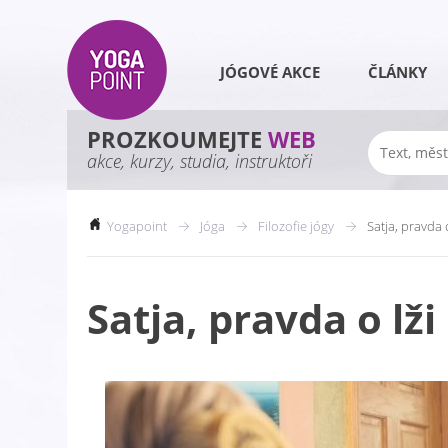
JÓGOVÉ AKCE
ČLÁNKY
PROZKOUMEJTE
WEB
akce, kurzy, studia, instruktoři
Yogapoint
Jóga
Filozofie jógy
Satja, pravda o
Satja, pravda o lži