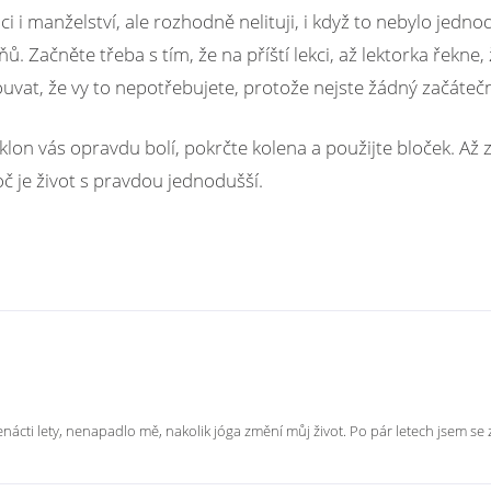
i i manželství, ale rozhodně nelituji, i když to nebylo jedn
 Začněte třeba s tím, že na příští lekci, až lektorka řekne
ouvat, že vy to nepotřebujete, protože nejste žádný začátečn
on vás opravdu bolí, pokrčte kolena a použijte bloček. Až zji
č je život s pravdou jednodušší.
nácti lety, nenapadlo mě, nakolik jóga změní můj život. Po pár letech jsem se 