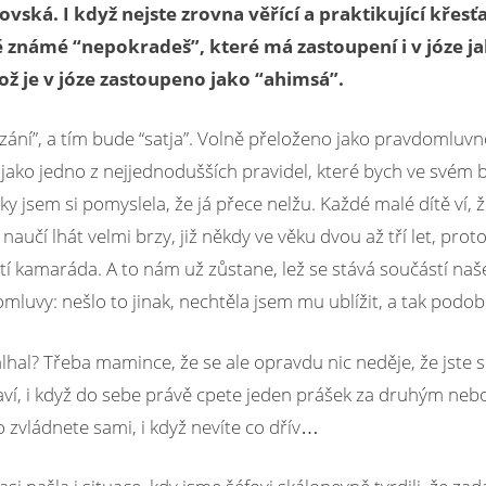
vská. I když nejste zrovna věřící a praktikující křesť
známé “nepokradeš”, které má zastoupení i v józe ja
ož je v józe zastoupeno jako “ahimsá”.
zání”, a tím bude “satja”. Volně přeloženo jako pravdomluv
to jako jedno z nejjednodušších pravidel, které bych ve své
jsem si pomyslela, že já přece nelžu. Každé malé dítě ví, ž
naučí lhát velmi brzy, již někdy ve věku dvou až tří let, prot
í kamaráda. A to nám už zůstane, lež se stává součástí naš
mluvy: nešlo to jinak, nechtěla jsem mu ublížit, a tak podob
alhal? Třeba mamince, že se ale opravdu nic neděje, že jste
draví, i když do sebe právě cpete jeden prášek za druhým neb
 zvládnete sami, i když nevíte co dřív…