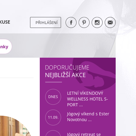
KUSE
PŘIHLÁŠENÍ
ánky
DOPORUČUJEME
NEJBLIŽŠÍ AKCE
LETNÍ VÍKENDOVÝ
DNES
WELLNESS HOTEL S-
PORT ...
Jógový víkend s Ester
11.09.
Novotnou ...
Jógový retreat se