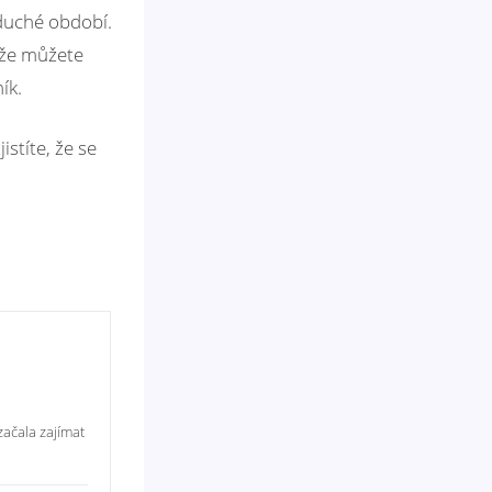
oduché období.
, že můžete
ík.
stíte, že se
začala zajímat