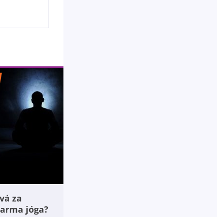
vá za
arma jóga?