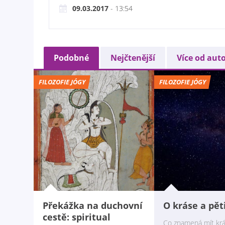
09.03.2017
- 13:54
Podobné
Nejčtenější
Více od aut
FILOZOFIE JÓGY
FILOZOFIE JÓGY
Překážka na duchovní
O kráse a pět
cestě: spiritual
Co znamená mít krá