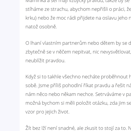
Maminka a šéf mají vždycky pravdu, takže by se a
stíháme ze strachu, abychom nepřišli o práci, že 
krku) nebo že moc rádi přijdete na oslavu jeho 
natož osobně.
O lhaní vlastním partnerům nebo dětem by se da
zbytečně se v něčem nepitvat, nic nevysvětlovat
neublížit pravdou.
Když si to takhle všechno necháte proběhnout hl
sobě. Jsme příliš pohodlní říkat pravdu a řešit 
nám něco nebo někam nechce. Setrváváme v par
možná bychom si měli položit otázku, zda jim 
vzor pro jejich život.
Žít bez lží není snadné, ale zkusit to stojí za 