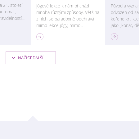
 21. století
Jógové lekce k nám přichází
Původ a význa
automat,
mnoha různými způsoby. Většina
odvozen od sa
videlností...
z nich se paradoxně odehrává
kořene kri, kt
mimo lekce jógy, mimo...
jako „konat, děla
FILOZOFIE JÓGY
FILOZOFIE JÓGY
NAČÍST DALŠÍ
hman
Hinduistická bohyně
Vše je Jed
Párvatí
opravdu n