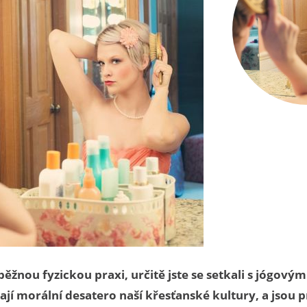
 běžnou fyzickou praxi, určitě jste se setkali s jógovým
jí morální desatero naší křesťanské kultury, a jsou 