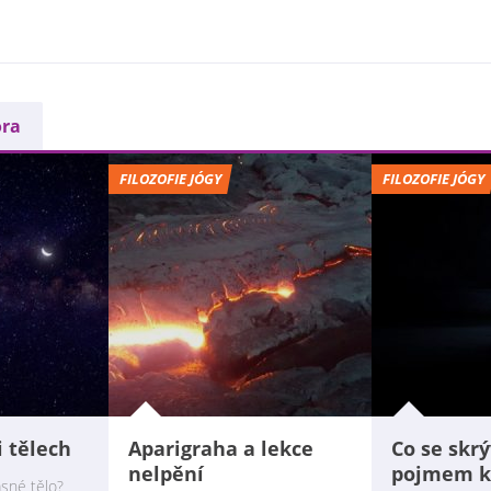
ora
FILOZOFIE JÓGY
FILOZOFIE JÓGY
i tělech
Aparigraha a lekce
Co se skrý
nelpění
pojmem k
sné tělo?