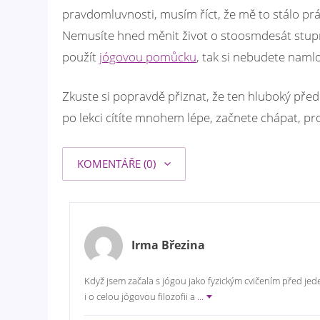
pravdomluvnosti, musím říct, že mě to stálo prác
Nemusíte hned měnit život o stoosmdesát stupňů.
použít
jógovou pomůcku
, tak si nebudete naml
Zkuste si popravdě přiznat, že ten hluboký předkl
po lekci cítíte mnohem lépe, začnete chápat, pro
KOMENTÁŘE (0)
Irma Březina
Když jsem začala s jógou jako fyzickým cvičením před jede
i o celou jógovou filozofii a
...