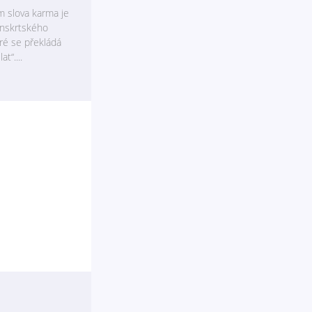
m slova karma je
nskrtského
eré se překládá
t“....
no, takže
akonec je