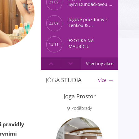
21.09.
Sylvi Dundáčkovou ...
Jógové prázdniny s
22.09.
Lenkou & ...
EXOTIKA NA
13.11.
MAURÍCIU
Všechny akce
JÓGA
STUDIA
Více
Yoga Lokah
⚲ Brno
i pravidly
prvními