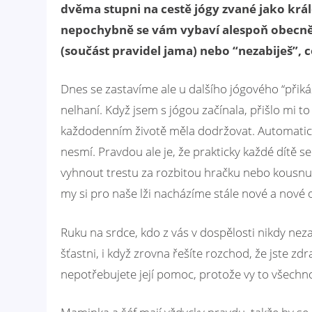
dvěma stupni na cestě jógy zvané jako králo
nepochybně se vám vybaví alespoň obecně 
(součást pravidel jama) nebo “nezabiješ”, c
Dnes se zastavíme ale u dalšího jógového “přiká
nelhaní. Když jsem s jógou začínala, přišlo mi 
každodenním životě měla dodržovat. Automaticky 
nesmí. Pravdou ale je, že prakticky každé dítě se 
vyhnout trestu za rozbitou hračku nebo kousnut
my si pro naše lži nacházíme stále nové a nové o
Ruku na srdce, kdo z vás v dospělosti nikdy nez
šťastni, i když zrovna řešíte rozchod, že jste z
nepotřebujete její pomoc, protože vy to všechno