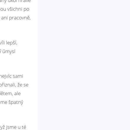
daný úkol hravě
dou všichni po
t ani pracovně,
i lepší,
rý úmysl
nejvíc sami
řiznali, že se
ětem, ale
váme špatný
dyž jsme u té