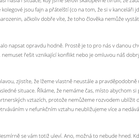
si našla i situace, kdy jsme šéfovi skálopevně tvrdili, že za
kolegové jsou fajn a přátelští (co na tom, že si v kanceláři j
narozenin, ačkoliv dobře víte, že toho člověka nemůže vystá
lo napsat opravdu hodně. Prostě je to pro nás v danou chvíl
, nemuset řešit vznikající konflikt nebo je omluvou náš dob
avou, zjistíte, že lžeme vlastně neustále a pravděpodobně 
následné situace. Říkáme, že nemáme čas, místo abychom si p
tnerských vztazích, protože nemůžeme rozvodem ublížit d
setrváváním v nefunkčním vztahu neubližujeme více a nedá
to. Nesmírně se vám totiž uleví. Ano, možná to nebude hned. K