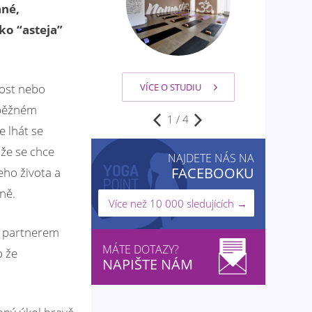
ané,
ko “asteja”
VÍCE O STUDIU
nost nebo
m běžném
2
/
4
e lhát se
ože se chce
NAJDETE NÁS NA
FACEBOOKU
eho života a
ně.
Více než 10 000 sledujících →
 s partnerem
MÁTE DOTAZY?
o že
NAPIŠTE NÁM