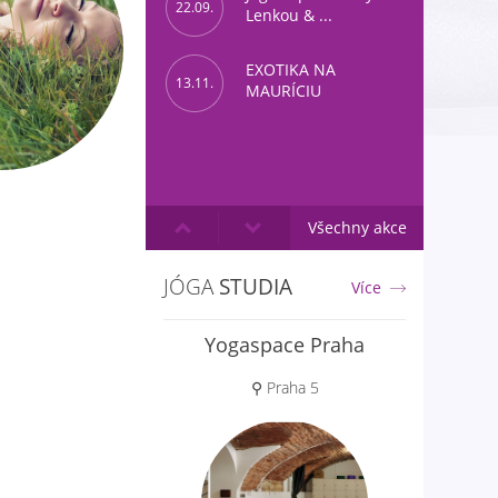
22.09.
Lenkou & ...
EXOTIKA NA
13.11.
MAURÍCIU
Všechny akce
JÓGA
STUDIA
Více
Yogaspace Praha
⚲ Praha 5