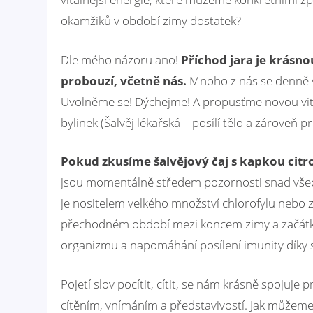
okamžiků v období zimy dostatek?
Dle mého názoru ano!
Příchod jara je krásnou
probouzí, včetně nás.
Mnoho z nás se denně 
Uvolněme se! Dýchejme! A propusťme novou vitál
bylinek (Šalvěj lékařská – posílí tělo a zároveň pr
Pokud zkusíme šalvějový čaj s kapkou cit
jsou momentálně středem pozornosti snad všech 
je nositelem velkého množství chlorofylu nebo ze
přechodném období mezi koncem zimy a začátkem
organizmu a napomáhání posílení imunity díky sup
Pojetí slov pocítit, cítit, se nám krásně spojuje
cítěním, vnímáním a představivostí. Jak můžeme 