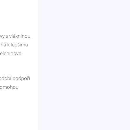
vy s vlákninou,
há k lepšímu
zeleninovo-
období podpoří
m pomohou