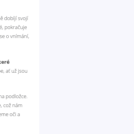
 dobíjí svojí
vé, pokračuje
se o vnímání,
keré
, ať už jsou
na podložce.
e, což nám
eme oči a