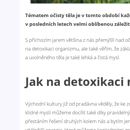
Tématem očisty těla je v tomto období kaž
v posledních letech velmi oblíbenou záleži
S příchozím jarem většina z nás přemýšlí nad o
na detoxikaci organizmu, ale také věřím, že zák
a uvolněného těla je také lehká a čistá mysl.
Jak na detoxikaci 
Východní kultury již od pradávna věděly, že ke z
klidné mysli můžeme docílit také díky pravidelný
přestáním řešení druhých kolem nás a bytím je
vitálnější energie, které můžeme konkrétními z