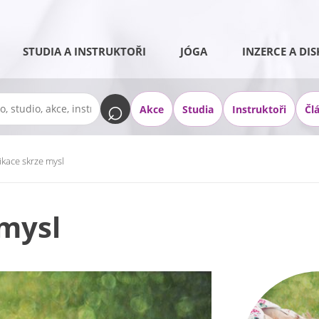
STUDIA A INSTRUKTOŘI
JÓGA
INZERCE A DIS
Akce
Studia
Instruktoři
Čl
ikace skrze mysl
 mysl