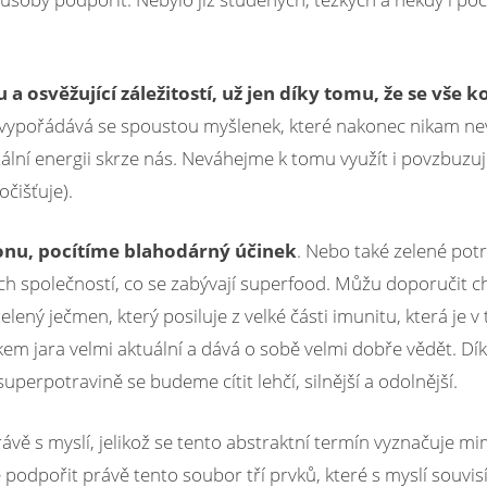
 a osvěžující záležitostí, už jen díky tomu, že se vše 
vypořádává se spoustou myšlenek, které nakonec nikam ne
ní energii skrze nás. Neváhejme k tomu využít i povzbuzují
očišťuje).
ronu, pocítíme blahodárný účinek
. Nebo také zelené potr
společností, co se zabývají superfood. Můžu doporučit chl
lený ječmen, který posiluje z velké části imunitu, která je v
 jara velmi aktuální a dává o sobě velmi dobře vědět. Dík
erpotravině se budeme cítit lehčí, silnější a odolnější.
 právě s myslí, jelikož se tento abstraktní termín vyznačuje m
podpořit právě tento soubor tří prvků, které s myslí souvis