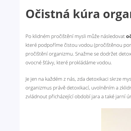
Očistná kúra org
Po klidném pročištění mysli může následovat
o
které podpoříme čistou vodou (pročištěnou po
pročištění organizmu. Snažme se dodržet detoxi
ovocné šťávy, které prokládáme vodou.
Je jen na každém z nás, zda detoxikaci skrze m
organizmus právě detoxikací, uvolněním a zklid
zvládnout přicházející období jara a také jarní ú