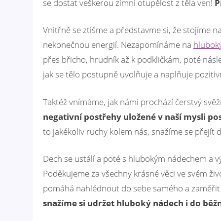
se dostat veškerou zimní otupělost z těla ven!
P
Vnitřně se ztišme a představme si, že stojíme na
nekonečnou energií. Nezapomínáme na
hlubok
přes břicho, hrudník až k podkličkám, poté nás
jak se tělo postupně uvolňuje a naplňuje pozitivn
Taktéž vnímáme, jak námi prochází čerstvý svěží 
negativní postřehy uložené v naší mysli po
to jakékoliv ruchy kolem nás, snažíme se přejít 
Dech se ustálí a poté s hlubokým nádechem a v
Poděkujeme za všechny krásné věci ve svém živo
pomáhá nahlédnout do sebe samého a zaměřit s
snažíme si udržet hluboký nádech i do běž