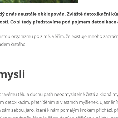
dý z nás neustále obklopován. Zvláště detoxikační kú
tostí. Co si tedy představíme pod pojmem detoxikace 
čistou organizmu po zimě. Věřím, že existuje mnoho zázrač
ladem čistého
mysli
dravému tělu a duchu patří neodmyslitelně čistá a klidná mys
m detoxikacím, přetříděním si vlastních myšlenek, ujasněním 
n sám sebou. Jaro, které k nám pomalým krokem přichází, př
působy podpořit. Nebylo již studených, těžkých a někdy i 