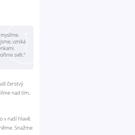
i myslíme.
 jsme, vzniká
enkami.
oříme svět.“
dí čerstvý
líme nad tím,
 v naší hlavě.
chněme. Snažme