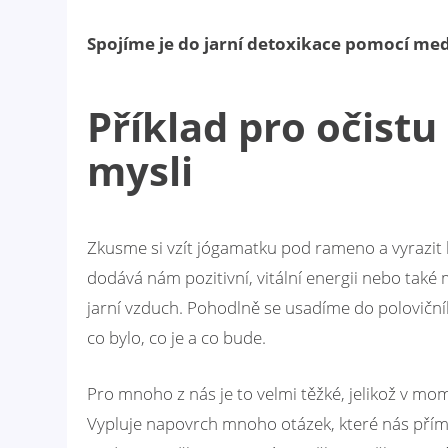
Spojíme je do jarní detoxikace pomocí medi
Příklad pro očistu
mysli
Zkusme si vzít jógamatku pod rameno a vyrazit k
dodává nám pozitivní, vitální energii nebo ta
jarní vzduch. Pohodlně se usadíme do polovičn
co bylo, co je a co bude.
Pro mnoho z nás je to velmi těžké, jelikož v m
Vypluje napovrch mnoho otázek, které nás pří