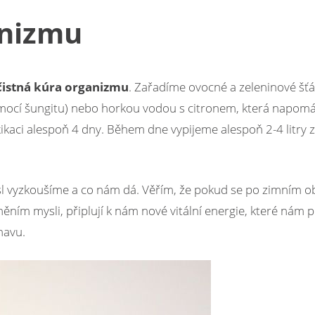
anizmu
čistná kúra organizmu
. Zařadíme ovocné a zeleninové šťá
mocí šungitu) nebo horkou vodou s citronem, která napomá
kaci alespoň 4 dny. Během dne vypijeme alespoň 2-4 litry 
ysl vyzkoušíme a co nám dá. Věřím, že pokud se po zimním 
něním mysli, připlují k nám nové vitální energie, které ná
navu.