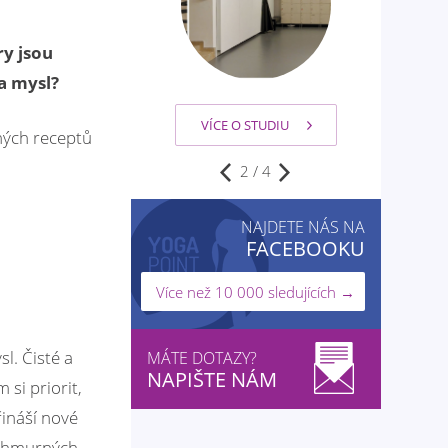
ry jsou
a mysl?
VÍCE O STUDIU
ných receptů
2
/
4
NAJDETE NÁS NA
FACEBOOKU
Více než 10 000 sledujících →
l. Čisté a
MÁTE DOTAZY?
NAPIŠTE NÁM
si priorit,
ináší nové
pochmurných