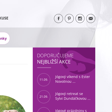
KUSE
ánky
DOPORUČUJEME
NEJBLIŽŠÍ AKCE
Jógový víkend s Ester
11.09.
Novotnou ...
Jógový retreat se
21.09.
Sylvi Dundáčkovou ...
Jógové prázdniny s