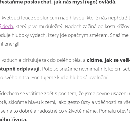
řestaňme poslouchat, jak nás mysl (ego) ovládá.
 kvetoucí louce se sluncem nad hlavou, které nás nepřetržitě
ý dech
, který je velmi důležitý. Nádech začíná od kosti křížo
leduje hluboký výdech, který jde opačným směrem. Snažíme 
í energií.
vzduch a cirkuluje tak do celého těla, a
cítíme, jak se veš
stupně odplavují.
Poté se snažíme nevnímat nic kolem sebe
do svého nitra. Pociťujeme klid a hluboké uvolnění.
ýdechem se vrátíme zpět s pocitem, že jsme pevně usazeni 
tě, skloňme hlavu k zemi, jako gesto úcty a vděčnosti za vš
e na to dobré a radostné co v životě máme. Pomalu otevř
ného života.