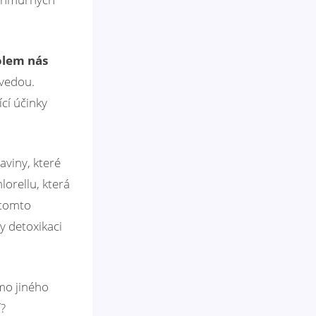
kolem nás
vedou.
cí účinky
aviny, které
orellu, která
 tomto
y detoxikaci
imo jiného
í?