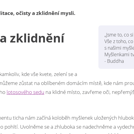
tace, očisty a zklidnění mysli.
 a zklidnění
„Jsme to, co s
Vše z toho, co
s našimi myšl
Myšlenkami tv
- Buddha
amkoliv, kde vše kvete, zelení se a
ké můžeme zůstat na oblíbeném domácím místě, kde nám prou
ího
lotosového sedu
na klidné místo, zavřeme oči, nepřemýš
omentu ticha nám začíná koloběh myšlenek uložených hluboko
mo pohltí. Uvolněme se a zhluboka se nadechněme a vyde