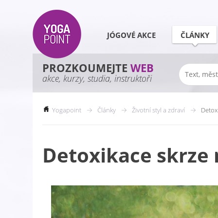
JÓGOVÉ AKCE
ČLÁNKY
PROZKOUMEJTE
WEB
akce, kurzy, studia, instruktoři
Yogapoint
Články
Životní styl a zdraví
Detox
Detoxikace skrze