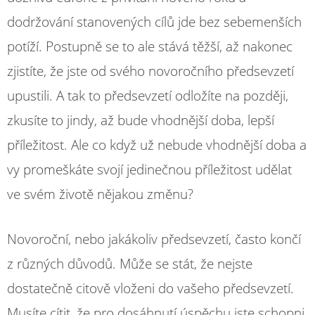
dodržování stanovených cílů jde bez sebemenších
potíží. Postupně se to ale stává těžší, až nakonec
zjistíte, že jste od svého novoročního předsevzetí
upustili. A tak to předsevzetí odložíte na později,
zkusíte to jindy, až bude vhodnější doba, lepší
příležitost. Ale co když už nebude vhodnější doba a
vy promeškáte svojí jedinečnou příležitost udělat
ve svém životě nějakou změnu?
Novoroční, nebo jakákoliv předsevzetí, často končí
z různých důvodů. Může se stát, že nejste
dostatečně citově vloženi do vašeho předsevzetí.
Musíte cítit, že pro dosáhnutí úspěchu jste schopni