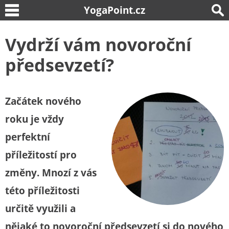
YogaPoint.cz
Vydrží vám novoroční
předsevzetí?
Začátek nového
roku je vždy
perfektní
příležitostí pro
změny. Mnozí z vás
této příležitosti
určitě využili a
nějaké to novoroční předsevzetí si do nového