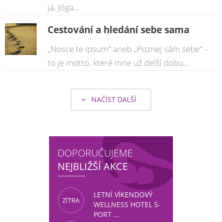
já. Jóga...
Cestování a hledání sebe sama
„Nosce te ipsum“ aneb „Poznej sám sebe“ –
to je motto, které mne už delší dobu...
NAČÍST DALŠÍ
şans
vidobet
vidobet
vidobet
vidobet
casinolevant
casinolevant
casinolevant
vidobet
şans
casinolevant
casino
şans
casino
casino
casino
boostaro
casinolevant
şans
casinolevant
şanscasino
vidobet
vidobet
levant
gorabet
galyabet
gorabet
gorabet
gorabet
vidobet
galyabet
gorabet
gorabet
casino
|
|
güncel
giriş
|
|
|
giriş
casino
giriş
şans
casino
levant
şans
şans
|
giriş
casino
giriş
|
|
giriş
casino
|
|
|
|
|
giriş
|
|
|
giriş
|
|
|
|
|
giriş
|
|
|
|
giriş
|
|
|
|
|
|
|
DOPORUČUJEME
NEJBLIŽŠÍ AKCE
LETNÍ VÍKENDOVÝ
ZÍTRA
WELLNESS HOTEL S-
PORT ...