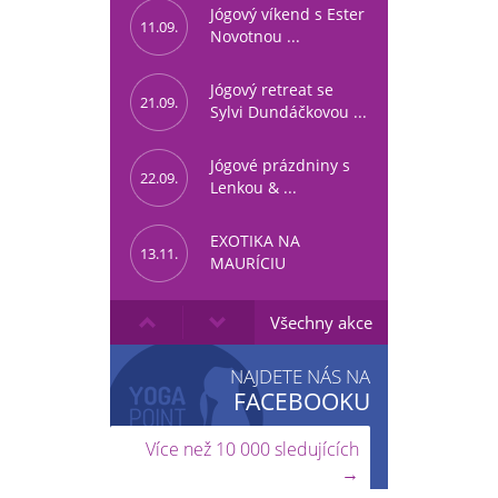
Jógový víkend s Ester
11.09.
Novotnou ...
Jógový retreat se
21.09.
Sylvi Dundáčkovou ...
Jógové prázdniny s
22.09.
Lenkou & ...
EXOTIKA NA
13.11.
MAURÍCIU
Všechny akce
NAJDETE NÁS NA
FACEBOOKU
Více než 10 000 sledujících
→