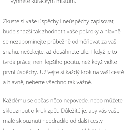
vyhněte kuřáckým místům.
Zkuste si vaše úspěchy i neúspěchy zapisovat,
bude snazší tak zhodnotit vaše pokroky a hlavně
se nezapomínejte průběžně odměňovat za vaši
snahu, nečekejte, až dosáhnete cíle. I když je to
tvrdá práce, není lepšího pocitu, než když vidíte
první úspěchy. Užívejte si každý krok na vaší cestě
a hlavně, neberte všechno tak vážně.
Každému se občas něco nepovede, nebo můžete
sklouznout o krok zpět. Důležité je, aby vás vaše
malé sklouznutí neodradilo od další cesty