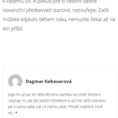
k vašemu cíli. A pokud jste si nestihli žádné
novoroční předsevzetí stanovit, nezoufejte. Začít
můžete kdykoliv během roku, nemusíte čekat až na
ten příští.
Dagmar Gebauerová
Jóga mi už pár let dělá věrného parťáka na cestě životem.
Ukazuje mi, jak být lepším člověkem a učí mě větší toleranci
jak k sama sobě, tak i k mému okolí. Přináší nadhled, nové
vě
...