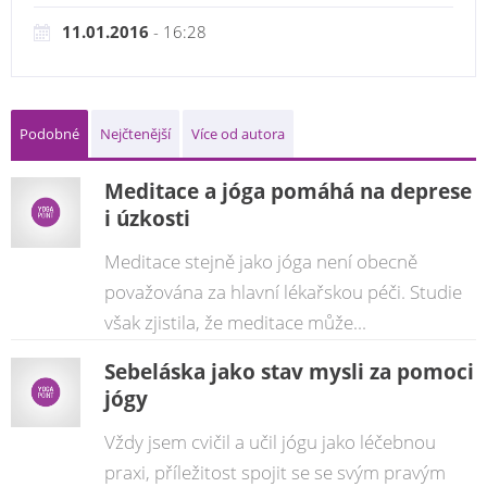
11.01.2016
- 16:28
Podobné
Nejčtenější
Více od autora
Meditace a jóga pomáhá na deprese
i úzkosti
Meditace stejně jako jóga není obecně
považována za hlavní lékařskou péči. Studie
však zjistila, že meditace může...
Sebeláska jako stav mysli za pomoci
jógy
Vždy jsem cvičil a učil jógu jako léčebnou
praxi, příležitost spojit se se svým pravým