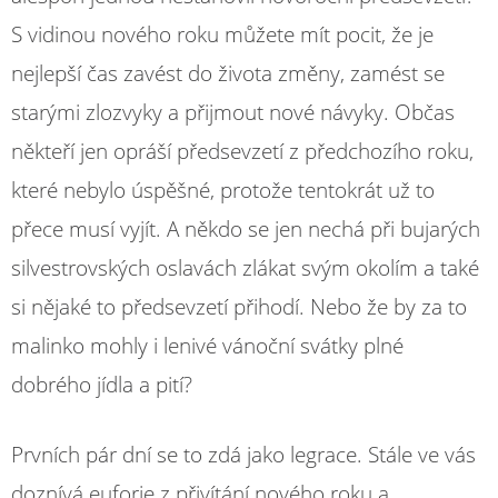
S vidinou nového roku můžete mít pocit, že je
nejlepší čas zavést do života změny, zamést se
starými zlozvyky a přijmout nové návyky. Občas
někteří jen opráší předsevzetí z předchozího roku,
které nebylo úspěšné, protože tentokrát už to
přece musí vyjít. A někdo se jen nechá při bujarých
silvestrovských oslavách zlákat svým okolím a také
si nějaké to předsevzetí přihodí. Nebo že by za to
malinko mohly i lenivé vánoční svátky plné
dobrého jídla a pití?
Prvních pár dní se to zdá jako legrace. Stále ve vás
doznívá euforie z přivítání nového roku a