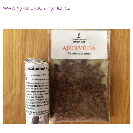
www.vykurovadla-rymer.cz