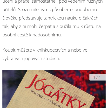
učení a praxe, samostatně i pod vedením různých
učitelů. Srozumitelným způsobem soudobému
člověku představuje tantrickou nauku o čakrách
tak, aby z ní mohl čerpat a sloužila mu k růstu na
osobní cestě k nadosobnímu.
Koupit můžete v knihkupectvích a nebo ve
vybraných jógových studiích.
1
/
4