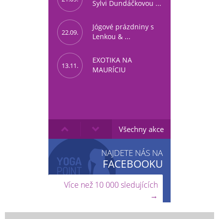
Sylvi Dundáčkovou ...
Jógové prázdniny s
22.09.
Lenkou & ...
EXOTIKA NA
13.11.
MAURÍCIU
Všechny akce
NAJDETE NÁS NA
FACEBOOKU
Více než 10 000 sledujících
→