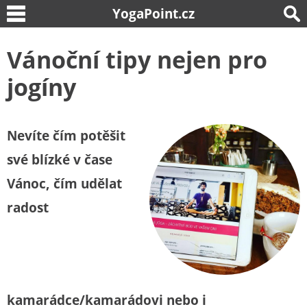
YogaPoint.cz
Vánoční tipy nejen pro
jogíny
Nevíte čím potěšit
své blízké v čase
Vánoc, čím udělat
radost
kamarádce/kamarádovi nebo i