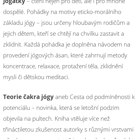
Jógátky
– čtení nejen pro děti, ale i pro mnohé
dospělé. Pohádky na motivy eticko-morálního
základu jógy – jsou určeny hloubavým rodičům a
jejich dětem, kteří se chtějí na chvilku zastavit a
zklidnit. Každá pohádka je doplněna návodem na
provedení jógových ásan, které zahrnují metody
koncentrace, relaxace, protažení těla, zklidnění
mysli či dětskou meditaci.
Teorie čakra jógy
aneb Cesta od podmíněnosti k
potenciálu – novinka, která se letošní podzim
objevila na pultech. Kniha vtěluje více než
třináctiletou zkušenost autorky s různými vrstvami