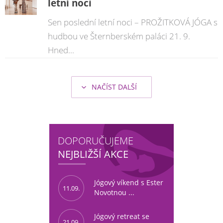
letní noci
Sen poslední letní noci – PROŽITKOVÁ JÓGA s
hudbou ve Šternberském paláci 21. 9.
Hned...
NAČÍST DALŠÍ
DOPORUČUJEME
NEJBLIŽŠÍ AKCE
Jógový víkend s Ester
11.09.
Novotnou ...
Jógový retreat se
21.09.