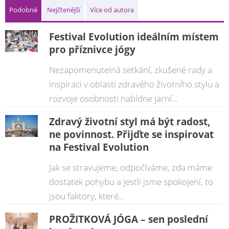
Podobné
Nejčtenější
Více od autora
Festival Evolution ideálním místem
pro příznivce jógy
Nezapomenutelná setkání, zkušené rady a
inspiraci v oblasti zdravého životního stylu a
rozvoje osobnosti nabídne jarní...
Zdravý životní styl má být radost,
ne povinnost. Přijďte se inspirovat
na Festival Evolution
Jak se stravujeme, odpočíváme, zda máme
dostatek pohybu a jestli jsme spokojení, to
jsou faktory, které...
PROŽITKOVÁ JÓGA – sen poslední