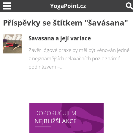
YogaPoint.cz
Příspěvky se štítkem "šavásana"
Savasana a její variace
Závěr jógové praxe by měl být věnován jedné
z nejznámějších relaxačních pozic známé
pod názvem –...
DOPORUČUJEME
NEJBLIŽŠÍ AKCE