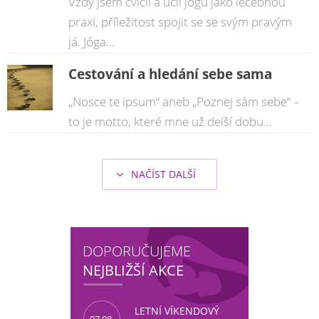
Vždy jsem cvičil a učil jógu jako léčebnou
praxi, příležitost spojit se se svým pravým
já. Jóga...
Cestování a hledání sebe sama
„Nosce te ipsum“ aneb „Poznej sám sebe“ –
to je motto, které mne už delší dobu...
NAČÍST DALŠÍ
şans
vidobet
vidobet
vidobet
vidobet
casinolevant
casinolevant
casinolevant
vidobet
şans
casinolevant
casino
şans
casino
casino
casino
boostaro
casinolevant
şans
casinolevant
şanscasino
vidobet
vidobet
levant
gorabet
galyabet
gorabet
gorabet
gorabet
vidobet
galyabet
gorabet
gorabet
casino
|
|
güncel
giriş
|
|
|
giriş
casino
giriş
şans
casino
levant
şans
şans
|
giriş
casino
giriş
|
|
giriş
casino
|
|
|
|
|
giriş
|
|
|
giriş
|
|
|
|
|
giriş
|
|
|
|
giriş
|
|
|
|
|
|
|
DOPORUČUJEME
NEJBLIŽŠÍ AKCE
LETNÍ VÍKENDOVÝ