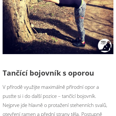
Tančící bojovník s oporou
V přírodě využijte maximálně přírodní opor a
pusťte si i do další pozice – tančící bojovník.
Nejprve jde hlavně o protažení stehenních svalů,
otevření ramen a přední strany těla. Postupně