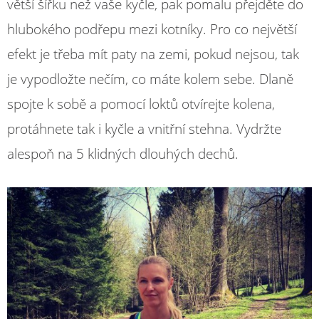
větší šířku než vaše kyčle, pak pomalu přejděte do
hlubokého podřepu mezi kotníky. Pro co největší
efekt je třeba mít paty na zemi, pokud nejsou, tak
je vypodložte nečím, co máte kolem sebe. Dlaně
spojte k sobě a pomocí loktů otvírejte kolena,
protáhnete tak i kyčle a vnitřní stehna. Vydržte
alespoň na 5 klidných dlouhých dechů.