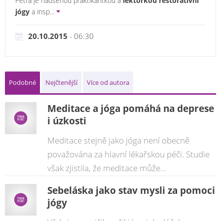
Petra je nadšenou praktikantkou a
lektorkou restorativní
jógy
a insp
...
20.10.2015
- 06:30
Podobné
Nejčtenější
Více od autora
Meditace a jóga pomáhá na deprese
i úzkosti
Meditace stejně jako jóga není obecně
považována za hlavní lékařskou péči. Studie
však zjistila, že meditace může...
Sebeláska jako stav mysli za pomoci
jógy