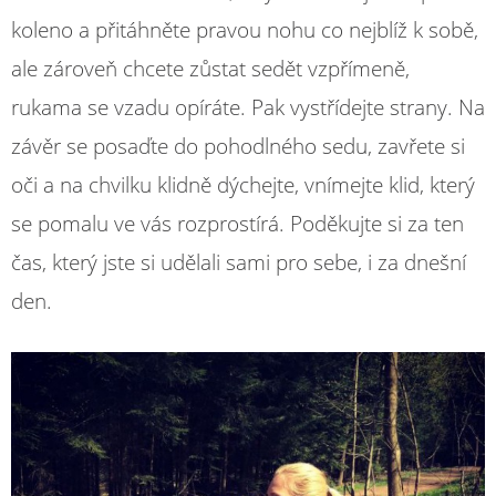
koleno a přitáhněte pravou nohu co nejblíž k sobě,
ale zároveň chcete zůstat sedět vzpřímeně,
rukama se vzadu opíráte. Pak vystřídejte strany. Na
závěr se posaďte do pohodlného sedu, zavřete si
oči a na chvilku klidně dýchejte, vnímejte klid, který
se pomalu ve vás rozprostírá. Poděkujte si za ten
čas, který jste si udělali sami pro sebe, i za dnešní
den.