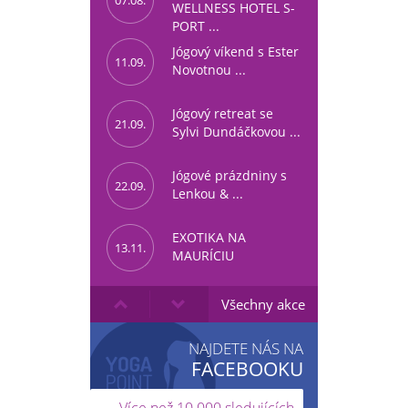
07.08.
WELLNESS HOTEL S-
PORT ...
Jógový víkend s Ester
11.09.
Novotnou ...
Jógový retreat se
21.09.
Sylvi Dundáčkovou ...
Jógové prázdniny s
22.09.
Lenkou & ...
EXOTIKA NA
13.11.
MAURÍCIU
Všechny akce
NAJDETE NÁS NA
FACEBOOKU