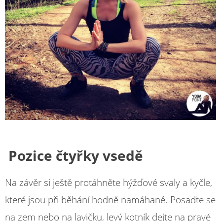
Pozice čtyřky vsedě
Na závěr si ještě protáhněte hýžďové svaly a kyčle,
které jsou při běhání hodně namáhané. Posaďte se
na zem nebo na lavičku, levý kotník dejte na pravé