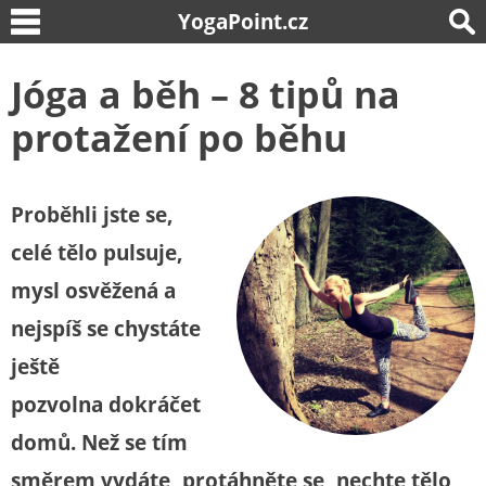
YogaPoint.cz
Jóga a běh – 8 tipů na
protažení po běhu
Proběhli jste se,
celé tělo pulsuje,
mysl osvěžená a
nejspíš se chystáte
ještě
pozvolna dokráčet
domů. Než se tím
směrem vydáte, protáhněte se, nechte tělo