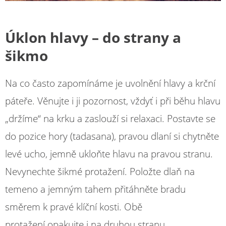
Úklon hlavy – do strany a
šikmo
Na co často zapomínáme je uvolnění hlavy a krční
páteře. Věnujte i ji pozornost, vždyť i při běhu hlavu
„držíme“ na krku a zaslouží si relaxaci. Postavte se
do pozice hory (tadasana), pravou dlaní si chytněte
levé ucho, jemně ukloňte hlavu na pravou stranu.
Nevynechte šikmé protažení. Položte dlaň na
temeno a jemným tahem přitáhněte bradu
směrem k pravé klíční kosti. Obě
protažení opakujte i na druhou stranu.