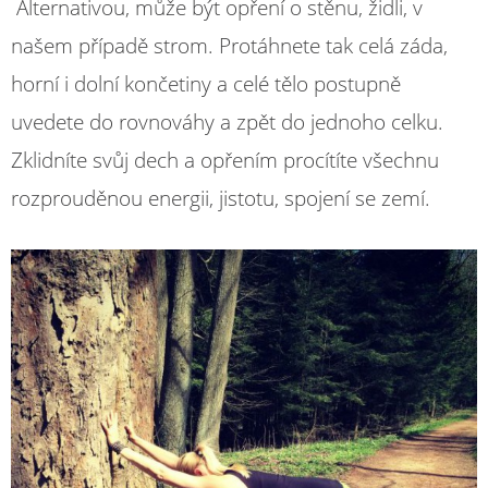
Alternativou, může být opření o stěnu, židli, v
našem případě strom. Protáhnete tak celá záda,
horní i dolní končetiny a celé tělo postupně
uvedete do rovnováhy a zpět do jednoho celku.
Zklidníte svůj dech a opřením procítíte všechnu
rozprouděnou energii, jistotu, spojení se zemí.