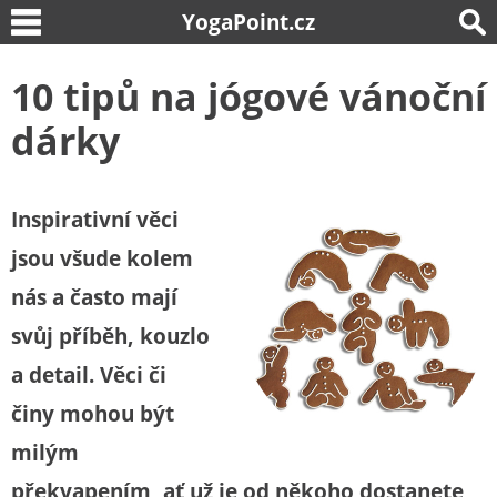
YogaPoint.cz
10 tipů na jógové vánoční
dárky
Inspirativní věci
jsou všude kolem
nás a často mají
svůj příběh, kouzlo
a detail. Věci či
činy mohou být
milým
překvapením, ať už je od někoho dostanete,