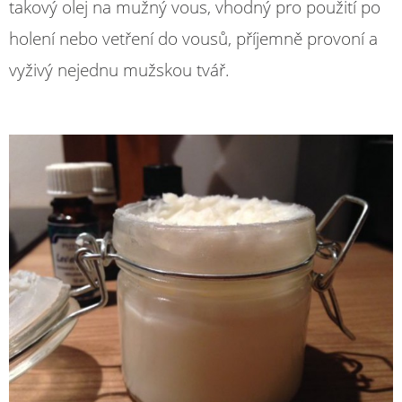
takový olej na mužný vous, vhodný pro použití po
holení nebo vetření do vousů, příjemně provoní a
vyživý nejednu mužskou tvář.