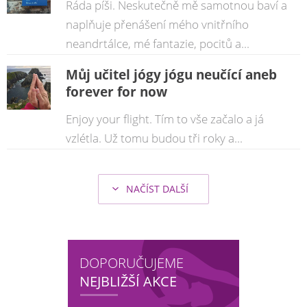
Ráda píši. Neskutečně mě samotnou baví a
naplňuje přenášení mého vnitřního
neandrtálce, mé fantazie, pocitů a...
Můj učitel jógy jógu neučící aneb
forever for now
Enjoy your flight. Tím to vše začalo a já
vzlétla. Už tomu budou tři roky a...
NAČÍST DALŠÍ
şans
vidobet
vidobet
vidobet
vidobet
casinolevant
casinolevant
casinolevant
vidobet
şans
casinolevant
casino
şans
casino
casino
casino
boostaro
casinolevant
şans
casinolevant
şanscasino
vidobet
vidobet
levant
gorabet
galyabet
gorabet
gorabet
gorabet
vidobet
galyabet
gorabet
gorabet
casino
|
|
güncel
giriş
|
|
|
giriş
casino
giriş
şans
casino
levant
şans
şans
|
giriş
casino
giriş
|
|
giriş
casino
|
|
|
|
|
giriş
|
|
|
giriş
|
|
|
|
|
giriş
|
|
|
|
giriş
|
|
|
|
|
|
|
DOPORUČUJEME
NEJBLIŽŠÍ AKCE