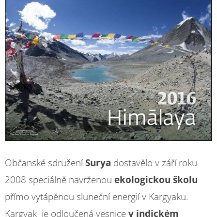
Občanské sdružení
Surya
dostavělo v září roku
2008 speciálně navrženou
ekologickou školu
přímo vytápěnou sluneční energií v Kargyaku.
Kargyak je odloučená vesnice
v indickém