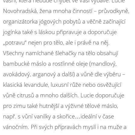
vášní, která nebude chybět ve Vaší výbavě. Lucie
Novohradská, žena mnoha činností – průvodkyně,
organizátorka jógových pobytů a věčně začínající
jogínka také s láskou připravuje a doporučuje
„potravu“ nejen pro tělo, ale i právě na něj.
Všechny namíchané šlehačky na tělo obsahují
bambucké máslo a rostlinné oleje (mandlový,
avokádový, arganový a další) a vůně dle výběru –
klasická levandule, luxusní růže nebo osvěžující
vůně citrusů a mnoho dalších. Lucie doporučuje
pro zimu také hutnější a výživné tělové máslo,
např. s vůní vanilky a skořice…ideální v čase
vánočním. Při svých přípravách myslí i na muže a