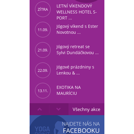
LETNÍ VÍKENDOVÝ
ZÍTRA
WELLNESS HOTEL S-
PORT ...
Jógový víkend s Ester
11.09.
Novotnou ...
Jógový retreat se
21.09.
Sylvi Dundáčkovou ...
Jógové prázdniny s
22.09.
Lenkou & ...
EXOTIKA NA
13.11.
MAURÍCIU
Všechny akce
NAJDETE NÁS NA
FACEBOOKU