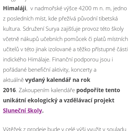
Himaláji
, v nadmořské výšce 4200 m n. m, jedno
z posledních míst, kde přežívá původní tibetská
kultura.
Sdružení Surya zajišťuje provoz této školy
včetně nákupů učebních pomůcek či platů místních
učitelů v této jinak izolované a těžko přístupné části
indického Himálaje. Finanční podporou jsou i
pořádané benefiční aktivity, koncerty a
aktuálně
vydaný kalendář na rok
2016
. Zakoupením kalendáře
podpoříte tento
unikátní ekologický a vzdělávací projekt
Sluneční školy
.
Výtěžek z prodeje bude v celé výši využit v souladu