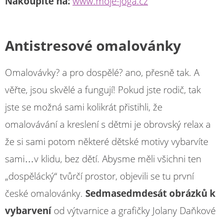
Nakoupíte na:
www.moje-joga.cz
Antistresové omalovánky
Omalovávky? a pro dospělé? ano, přesně tak. A
věřte, jsou skvělé a fungují! Pokud jste rodič, tak
jste se možná sami kolikrát přistihli, že
omalovávání a kreslení s dětmi je obrovský relax a
že si sami potom některé dětské motivy vybarvíte
sami…v klidu, bez dětí. Abysme měli všichni ten
„dospělácký“ tvůrčí prostor, objevili se tu první
české omalovánky.
Sedmasedmdesát obrázků k
vybarvení
od výtvarnice a grafičky Jolany Daňkové