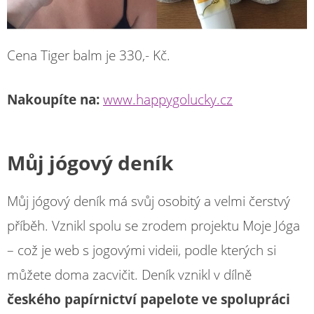
Cena Tiger balm je 330,- Kč.
Nakoupíte na:
www.happygolucky.cz
Můj jógový deník
Můj jógový deník má svůj osobitý a velmi čerstvý
příběh. Vznikl spolu se zrodem projektu Moje Jóga
– což je web s jogovými videii, podle kterých si
můžete doma zacvičit. Deník vznikl v dílně
českého papírnictví papelote ve spolupráci