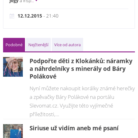
jógy
a insp
...
12.12.2015
- 21:40
Podobné
Nejčtenější
Více od autora
Podpořte děti z Klokánků: náramky
a náhrdelníky s minerály od Báry
Polákové
Nyní můžete nakoupit korálky známé herečky
a zpěvačky Báry Polákové na portálu
Slevomat.cz. Využijte této vyjímečné
příležitosti,...
Siriuse už vidím aneb mé psaní