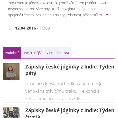
YogaPoint je jógový rozcestník, jehož záměrem je informovat a
inspirovat. Je pro všechny, kteří se zajímají o jógu a s ní
spojená témata, bez ohledu na styl, zdatnost, věk a místo.
...
12.04.2016
- 16:09
Podobné
Nejčtenější
Více od autora
Zápisky české jógínky z Indie: Týden
pátý
Naše předposlední hodina anatomie je
věnována trávícímu traktu. Ke konci si
zahrajeme hru, kdy si každý...
Zápisky české jógínky z Indie: Týden
čtvrtý