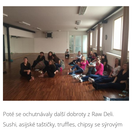
Poté se ochutnávaly další dobroty z Raw Deli.
Sushi, asijské taštičky, truffles, chipsy se sýrovým