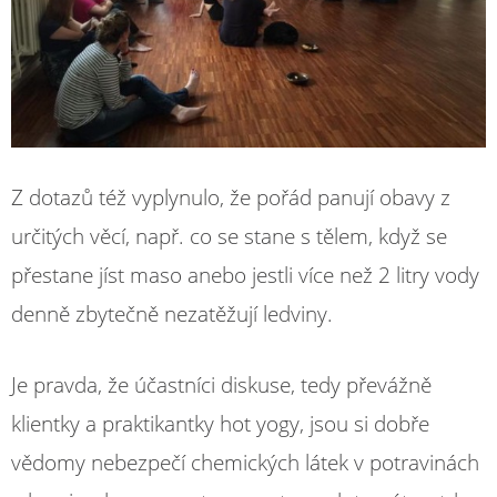
Z dotazů též vyplynulo, že pořád panují obavy z
určitých věcí, např. co se stane s tělem, když se
přestane jíst maso anebo jestli více než 2 litry vody
denně zbytečně nezatěžují ledviny.
Je pravda, že účastníci diskuse, tedy převážně
klientky a praktikantky hot yogy, jsou si dobře
vědomy nebezpečí chemických látek v potravinách