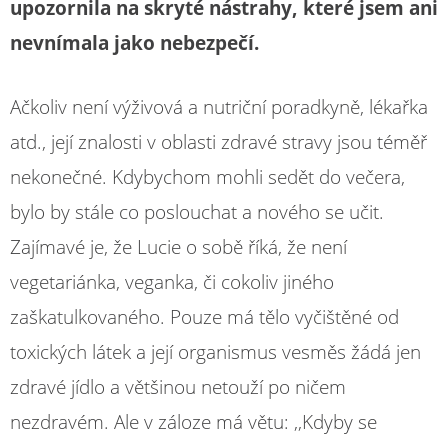
upozornila na skryté nástrahy, které jsem ani
nevnímala jako nebezpečí.
Ačkoliv není výživová a nutriční poradkyně, lékařka
atd., její znalosti v oblasti zdravé stravy jsou téměř
nekonečné. Kdybychom mohli sedět do večera,
bylo by stále co poslouchat a nového se učit.
Zajímavé je, že Lucie o sobě říká, že není
vegetariánka, veganka, či cokoliv jiného
zaškatulkovaného. Pouze má tělo vyčištěné od
toxických látek a její organismus vesměs žádá jen
zdravé jídlo a většinou netouží po ničem
nezdravém. Ale v záloze má větu: ,,Kdyby se