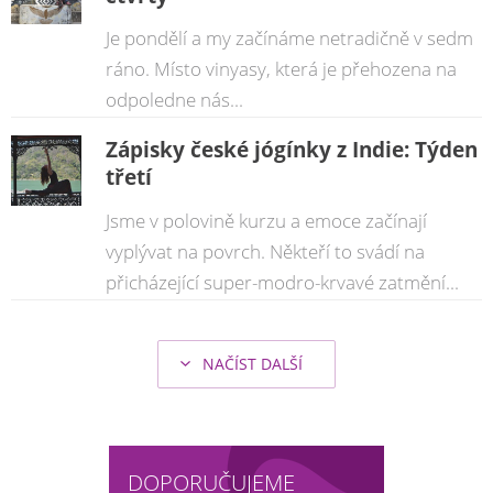
Je pondělí a my začínáme netradičně v sedm
ráno. Místo vinyasy, která je přehozena na
odpoledne nás...
Zápisky české jógínky z Indie: Týden
třetí
Jsme v polovině kurzu a emoce začínají
vyplývat na povrch. Někteří to svádí na
přicházející super-modro-krvavé zatmění...
NAČÍST DALŠÍ
DOPORUČUJEME