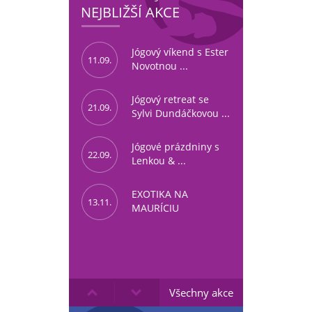
NEJBLIŽŠÍ AKCE
Jógový víkend s Ester
11.09.
Novotnou ...
Jógový retreat se
21.09.
Sylvi Dundáčkovou ...
Jógové prázdniny s
22.09.
Lenkou & ...
EXOTIKA NA
13.11.
MAURÍCIU
Všechny akce