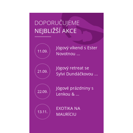
DOPORUČUJEME
NEJBLIŽŠÍ AKCE
Jógový víkend s Ester
11.09.
Novotnou ...
Jógový retreat se
21.09.
Sylvi Dundáčkovou ...
Jógové prázdniny s
22.09.
Lenkou & ...
EXOTIKA NA
13.11.
MAURÍCIU