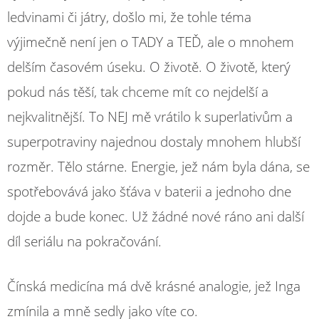
ledvinami či játry, došlo mi, že tohle téma
výjimečně není jen o TADY a TEĎ, ale o mnohem
delším časovém úseku. O životě. O životě, který
pokud nás těší, tak chceme mít co nejdelší a
nejkvalitnější. To NEJ mě vrátilo k superlativům a
superpotraviny najednou dostaly mnohem hlubší
rozměr. Tělo stárne. Energie, jež nám byla dána, se
spotřebovává jako šťáva v baterii a jednoho dne
dojde a bude konec. Už žádné nové ráno ani další
díl seriálu na pokračování.
Čínská medicína má dvě krásné analogie, jež Inga
zmínila a mně sedly jako víte co.