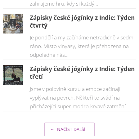
zahrajeme hru, kdy si každý...
Zápisky české jógínky z Indie: Týden
čtvrtý
Je pondělí a my začínáme netradičně v sedm
ráno. Místo vinyasy, která je přehozena na
odpoledne nás...
Zápisky české jógínky z Indie: Týden
třetí
Jsme v polovině kurzu a emoce začínají
vyplývat na povrch. Někteří to svádí na
přicházející super-modro-krvavé zatmění...
NAČÍST DALŠÍ