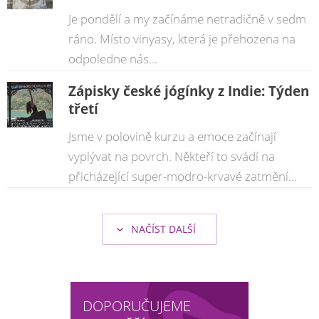
Je pondělí a my začínáme netradičně v sedm
ráno. Místo vinyasy, která je přehozena na
odpoledne nás...
Zápisky české jógínky z Indie: Týden
třetí
Jsme v polovině kurzu a emoce začínají
vyplývat na povrch. Někteří to svádí na
přicházející super-modro-krvavé zatmění...
NAČÍST DALŠÍ
şans
vidobet
vidobet
vidobet
vidobet
casinolevant
casinolevant
casinolevant
vidobet
şans
casinolevant
casino
şans
casino
casino
casino
boostaro
casinolevant
şans
casinolevant
şanscasino
vidobet
vidobet
levant
gorabet
galyabet
gorabet
gorabet
gorabet
vidobet
galyabet
gorabet
gorabet
casino
|
|
güncel
giriş
|
|
|
giriş
casino
giriş
şans
casino
levant
şans
şans
|
giriş
casino
giriş
|
|
giriş
casino
|
|
|
|
|
giriş
|
|
|
giriş
|
|
|
|
|
giriş
|
|
|
|
giriş
|
|
|
|
|
|
|
DOPORUČUJEME