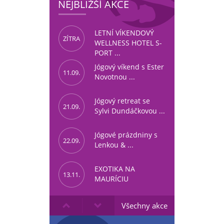
NEJBLIŽŠÍ AKCE
LETNÍ VÍKENDOVÝ
ZÍTRA
WELLNESS HOTEL S-
PORT ...
Jógový víkend s Ester
11.09.
Novotnou ...
Jógový retreat se
21.09.
Sylvi Dundáčkovou ...
Jógové prázdniny s
22.09.
Lenkou & ...
EXOTIKA NA
13.11.
MAURÍCIU
Všechny akce