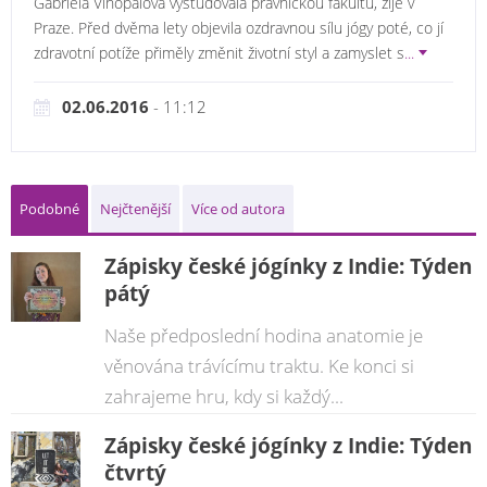
Gabriela Vinopalová vystudovala právnickou fakultu, žije v
Praze. Před dvěma lety objevila ozdravnou sílu jógy poté, co jí
zdravotní potíže přiměly změnit životní styl a zamyslet s
...
02.06.2016
- 11:12
Podobné
Nejčtenější
Více od autora
Zápisky české jógínky z Indie: Týden
pátý
Naše předposlední hodina anatomie je
věnována trávícímu traktu. Ke konci si
zahrajeme hru, kdy si každý...
Zápisky české jógínky z Indie: Týden
čtvrtý