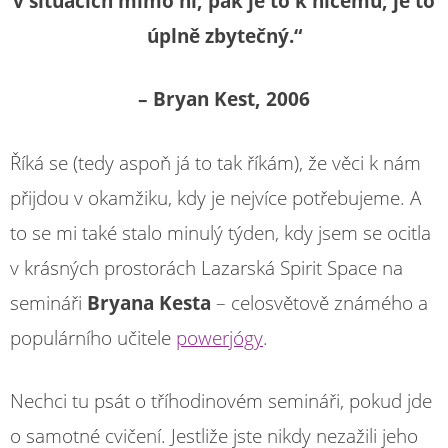
v situacích mimo ní, pak je to k ničemu; je to
úplně zbytečný.“
– Bryan Kest, 2006
Říká se (tedy aspoň já to tak říkám), že věci k nám
přijdou v okamžiku, kdy je nejvíce potřebujeme. A
to se mi také stalo minulý týden, kdy jsem se ocitla
v krásných prostorách Lazarská Spirit Space na
semináři
Bryana Kesta
– celosvětově známého a
populárního učitele
powerjógy
.
Nechci tu psát o tříhodinovém semináři, pokud jde
o samotné cvičení. Jestliže jste nikdy nezažili jeho