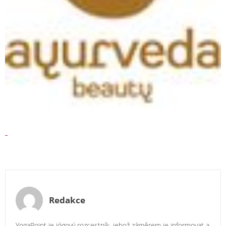
Redakce
YogaPoint je jógový rozcestník, jehož záměrem je informovat a