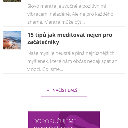
Slovo mantra je zvučné a pozitivními
vibracemi naladěné. Ale ne pro každého
známé. Mantra může být...
15 tipů jak meditovat nejen pro
začátečníky
Naše mysl je neustále plná nejrůznějších
myšlenek, které nám občas nedají spát ani
v noci. Co jsme...
NAČÍST DALŠÍ
DOPORUČUJEME