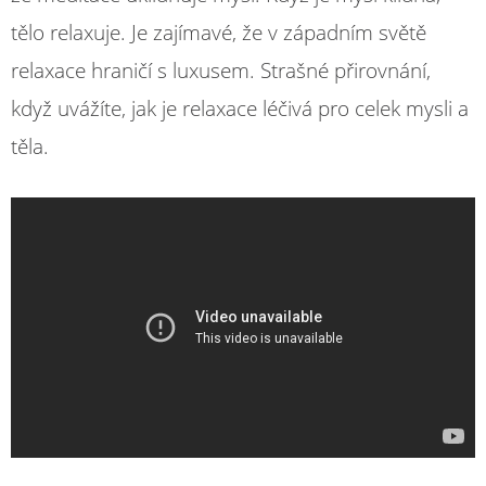
tělo relaxuje. Je zajímavé, že v západním světě
relaxace hraničí s luxusem. Strašné přirovnání,
když uvážíte, jak je relaxace léčivá pro celek mysli a
těla.