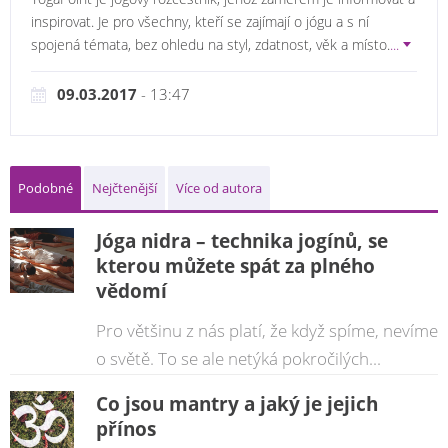
inspirovat. Je pro všechny, kteří se zajímají o jógu a s ní
spojená témata, bez ohledu na styl, zdatnost, věk a místo.
...
09.03.2017
- 13:47
Podobné
Nejčtenější
Více od autora
Jóga nidra – technika jogínů, se
kterou můžete spát za plného
vědomí
Pro většinu z nás platí, že když spíme, nevíme
o světě. To se ale netýká pokročilých...
Co jsou mantry a jaký je jejich
přínos