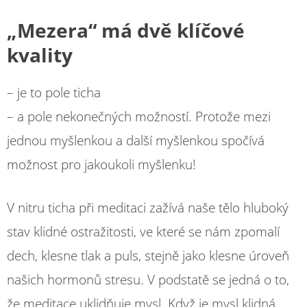
„Mezera“ má dvě klíčové
kvality
– je to pole ticha
– a pole nekonečných možností. Protože mezi
jednou myšlenkou a další myšlenkou spočívá
možnost pro jakoukoli myšlenku!
V nitru ticha při meditaci zažívá naše tělo hluboký
stav klidné ostražitosti, ve které se nám zpomalí
dech, klesne tlak a puls, stejně jako klesne úroveň
našich hormonů stresu. V podstatě se jedná o to,
že meditace uklidňuje mysl. Když je mysl klidná,