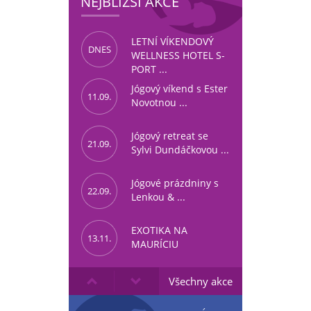
NEJBLIŽŠÍ AKCE
LETNÍ VÍKENDOVÝ
DNES
WELLNESS HOTEL S-
PORT ...
Jógový víkend s Ester
11.09.
Novotnou ...
Jógový retreat se
21.09.
Sylvi Dundáčkovou ...
Jógové prázdniny s
22.09.
Lenkou & ...
EXOTIKA NA
13.11.
MAURÍCIU
Všechny akce