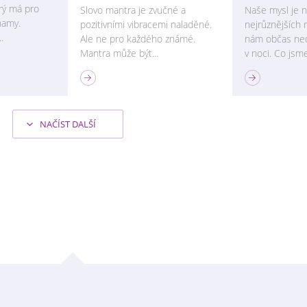
erý má pro
Slovo mantra je zvučné a
Naše mysl je n
namy.
pozitivními vibracemi naladěné.
nejrůznějších 
.
Ale ne pro každého známé.
nám občas neda
Mantra může být...
v noci. Co jsme
E
MEDITACE A RELAXACE
MEDITACE A RE
NAČÍST DALŠÍ
meditace
Trátak: Meditace
Jak medit
neb
pohledem do plamene
Samotný název