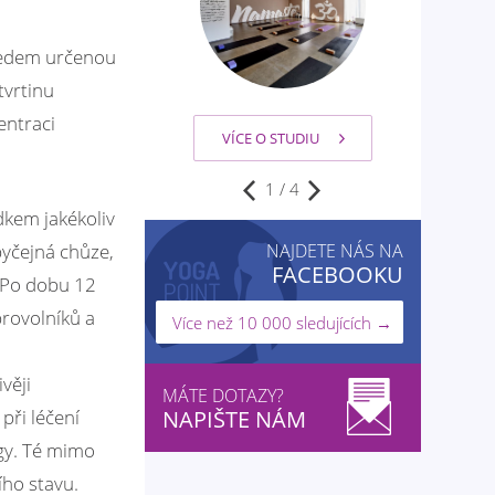
předem určenou
tvrtinu
entraci
VÍCE O STUDIU
2
/
4
dkem jakékoliv
byčejná chůze,
NAJDETE NÁS NA
FACEBOOKU
. Po dobu 12
brovolníků a
Více než 10 000 sledujících →
věji
MÁTE DOTAZY?
při léčení
NAPIŠTE NÁM
ógy. Té mimo
ího stavu.