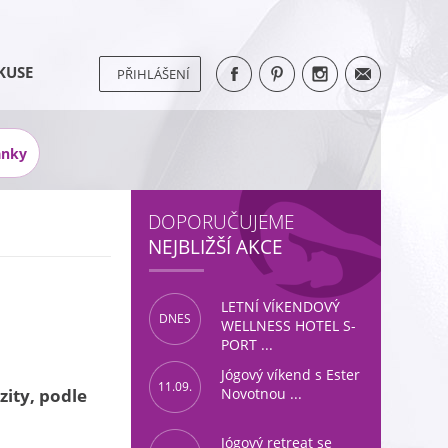
KUSE
PŘIHLÁŠENÍ
ánky
DOPORUČUJEME
NEJBLIŽŠÍ AKCE
LETNÍ VÍKENDOVÝ
DNES
WELLNESS HOTEL S-
PORT ...
Jógový víkend s Ester
11.09.
zity, podle
Novotnou ...
Jógový retreat se