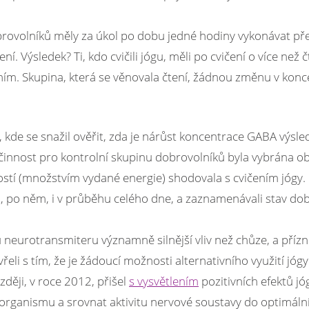
dobrovolníků měly za úkol po dobu jedné hodiny vykonávat 
ní. Výsledek? Ti, kdo cvičili jógu, měli po cvičení o více než č
ím. Skupina, která se věnovala čtení, žádnou změnu v konc
, kde se snažil ověřit, zda je nárůst koncentrace GABA výsle
ako činnost pro kontrolní skupinu dobrovolníků byla vybrána o
ností (množstvím vydané energie) shodovala s cvičením jógy
m, po něm, i v průběhu celého dne, a zaznamenávali stav do
neurotransmiteru významně silnější vliv než chůze, a přízni
li s tím, že je žádoucí možnosti alternativního využití jógy 
ději, v roce 2012, přišel
s vysvětlením
pozitivních efektů j
i organismu a srovnat aktivitu nervové soustavy do optimáln