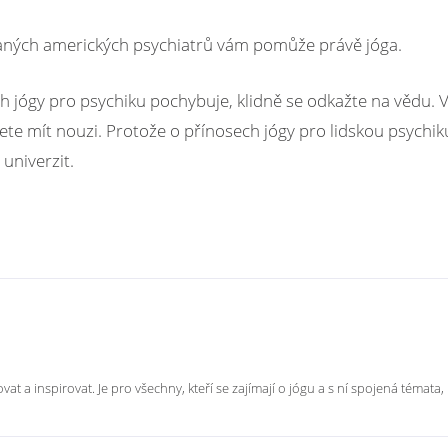
ávaných amerických psychiatrů vám pomůže právě jóga.
ch jógy pro psychiku pochybuje, klidně se odkažte na vědu.
te mít nouzi. Protože o přínosech jógy pro lidskou psychik
univerzit.
at a inspirovat. Je pro všechny, kteří se zajímají o jógu a s ní spojená témata