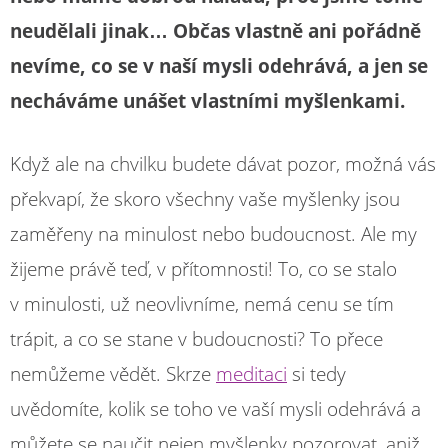
neudělali jinak… Občas vlastně ani pořádně
nevíme, co se v naší mysli odehrává, a jen se
necháváme unášet vlastními myšlenkami.
Když ale na chvilku budete dávat pozor, možná vás
překvapí, že skoro všechny vaše myšlenky jsou
zaměřeny na minulost nebo budoucnost. Ale my
žijeme právě teď, v přítomnosti! To, co se stalo
v minulosti, už neovlivníme, nemá cenu se tím
trápit, a co se stane v budoucnosti? To přece
nemůžeme vědět. Skrze
meditaci
si tedy
uvědomíte, kolik se toho ve vaší mysli odehrává a
můžete se naučit nejen myšlenky pozorovat, aniž