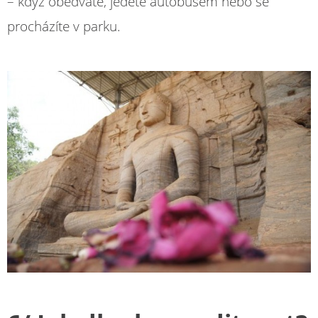
– když obědváte, jedete autobusem nebo se
procházíte v parku.