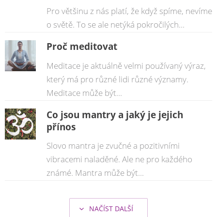
Pro většinu z nás platí, že když spíme, nevíme
o světě. To se ale netýká pokročilých...
Proč meditovat
Meditace je aktuálně velmi používaný výraz,
který má pro různé lidi různé významy.
Meditace může být...
Co jsou mantry a jaký je jejich
přínos
Slovo mantra je zvučné a pozitivními
vibracemi naladěné. Ale ne pro každého
známé. Mantra může být...
NAČÍST DALŠÍ