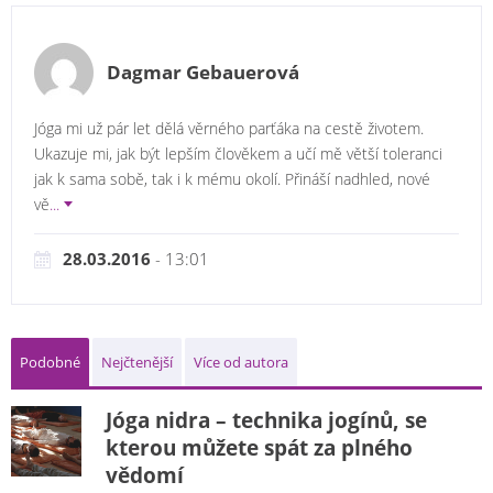
Dagmar Gebauerová
Jóga mi už pár let dělá věrného parťáka na cestě životem.
Ukazuje mi, jak být lepším člověkem a učí mě větší toleranci
jak k sama sobě, tak i k mému okolí. Přináší nadhled, nové
vě
...
28.03.2016
- 13:01
Podobné
Nejčtenější
Více od autora
Jóga nidra – technika jogínů, se
kterou můžete spát za plného
vědomí