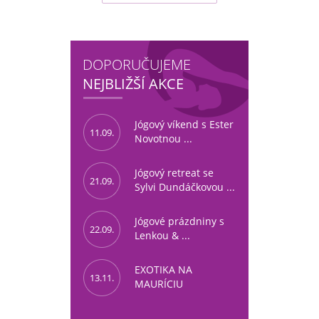
DOPORUČUJEME
NEJBLIŽŠÍ AKCE
Jógový víkend s Ester
11.09.
Novotnou ...
Jógový retreat se
21.09.
Sylvi Dundáčkovou ...
Jógové prázdniny s
22.09.
Lenkou & ...
EXOTIKA NA
13.11.
MAURÍCIU