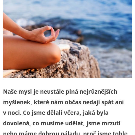
Naše mysl je neustále plná nejrůznějších
myšlenek, které nám občas nedají spát ani
v noci. Co jsme dělali včera, jaká byla
dovolená, co musíme udělat, jsme mrzutí
nebo máme dobrou náladu, proč jsme tohle