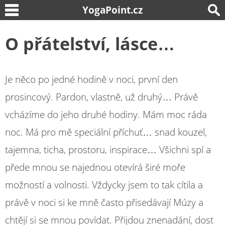
YogaPoint.cz
O přátelství, lásce…
Je něco po jedné hodině v noci, první den
prosincový. Pardon, vlastně, už druhý… Právě
vcházíme do jeho druhé hodiny. Mám moc ráda
noc. Má pro mě speciální příchuť… snad kouzel,
tajemna, ticha, prostoru, inspirace… Všichni spí a
přede mnou se najednou otevírá širé moře
možností a volnosti. Vždycky jsem to tak cítila a
právě v noci si ke mně často přisedávají Múzy a
chtějí si se mnou povídat. Přijdou znenadání, dost