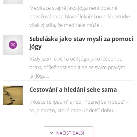
Meditace stejně jako jóga není obecně
považována za hlavní lékařskou péči. Studie
však zjistila, že meditace může...
Sebeláska jako stav mysli za pomoci
jógy
Vždy jsem cvičil a učil jógu jako léčebnou
praxi, příležitost spojit se se svým pravým
já. Jóga...
Cestování a hledání sebe sama
„Nosce te ipsum“ aneb „Poznej sám sebe“ –
to je motto, které mne už delší dobu...
NAČÍST DALŠÍ