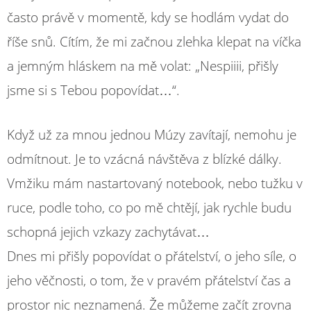
často právě v momentě, kdy se hodlám vydat do
říše snů. Cítím, že mi začnou zlehka klepat na víčka
a jemným hláskem na mě volat: „Nespiiii, přišly
jsme si s Tebou popovídat…“.
Když už za mnou jednou Múzy zavítají, nemohu je
odmítnout. Je to vzácná návštěva z blízké dálky.
Vmžiku mám nastartovaný notebook, nebo tužku v
ruce, podle toho, co po mě chtějí, jak rychle budu
schopná jejich vzkazy zachytávat…
Dnes mi přišly popovídat o přátelství, o jeho síle, o
jeho věčnosti, o tom, že v pravém přátelství čas a
prostor nic neznamená. Že můžeme začít zrovna