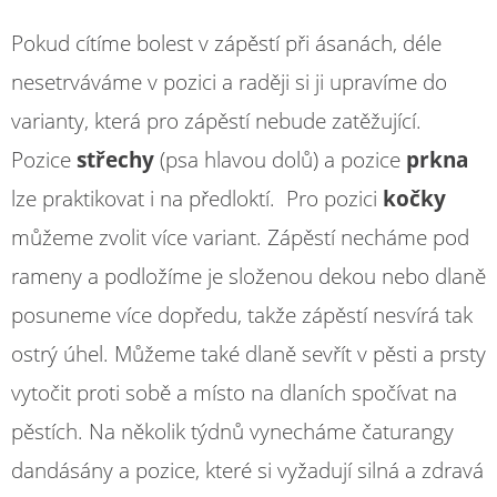
Pokud cítíme bolest v zápěstí při ásanách, déle
nesetrváváme v pozici a raději si ji upravíme do
varianty, která pro zápěstí nebude zatěžující.
Pozice
střechy
(psa hlavou dolů) a pozice
prkna
lze praktikovat i na předloktí. Pro pozici
kočky
můžeme zvolit více variant. Zápěstí necháme pod
rameny a podložíme je složenou dekou nebo dlaně
posuneme více dopředu, takže zápěstí nesvírá tak
ostrý úhel. Můžeme také dlaně sevřít v pěsti a prsty
vytočit proti sobě a místo na dlaních spočívat na
pěstích. Na několik týdnů vynecháme čaturangy
dandásány a pozice, které si vyžadují silná a zdravá