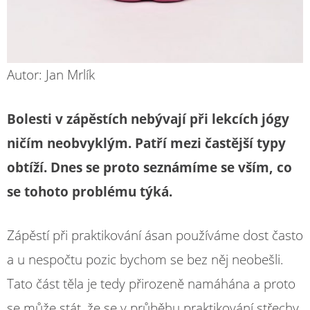
Autor: Jan Mrlík
Bolesti v zápěstích nebývají při lekcích jógy
ničím neobvyklým. Patří mezi častější typy
obtíží. Dnes se proto seznámíme se vším, co
se tohoto problému týká.
Zápěstí při praktikování ásan používáme dost často
a u nespočtu pozic bychom se bez něj neobešli.
Tato část těla je tedy přirozeně namáhána a proto
se může stát, že se v průběhu praktikování střechy,