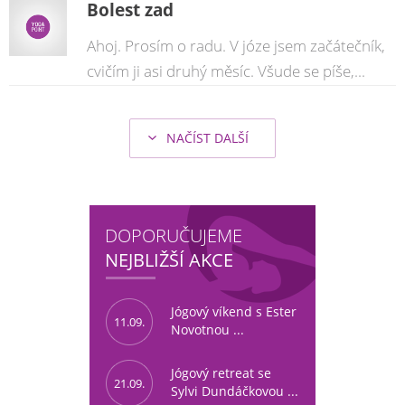
Bolest zad
Ahoj. Prosím o radu. V józe jsem začátečník,
cvičím ji asi druhý měsíc. Všude se píše,...
NAČÍST DALŠÍ
DOPORUČUJEME
NEJBLIŽŠÍ AKCE
Jógový víkend s Ester
11.09.
Novotnou ...
Jógový retreat se
21.09.
Sylvi Dundáčkovou ...