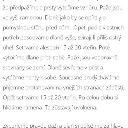
že předpažíme a prsty vytočíme vzhůru. Paže jsou
ve výši ramenou. Dlaně jako by se opíraly o
pomyslnou stěnu před námi. Opět, podle vlastních
potřeb posouváme dlaně výše, svírají-li příliš ostrý
úhel. Setrváme alespoň 15 až 20 vteřin. Poté
vytočíme dlaně proti sobě. Paže jsou vodorovně
srovnány se zemí. Dlaně sevřeme v pěst a
vytáčíme nehty k sobě. Současně prodýcháváme
příjemné protahování na vnějších stranách zápěstí.
Opět setrváme 15 až 20 vteřin. Po celou dobu si
hlídáme ramena. Ta zůstávají uvolněná.
Zvedneme pravou paži a dlaň si položíme za hlavu.