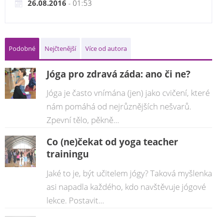
26.08.2016
- 01:53
Podobné
Nejčtenější
Více od autora
Jóga pro zdravá záda: ano či ne?
Jóga je často vnímána (jen) jako cvičení, které
nám pomáhá od nejrůznějších nešvarů.
Zpevní tělo, pěkně...
Co (ne)čekat od yoga teacher
trainingu
Jaké to je, být učitelem jógy? Taková myšlenka
asi napadla každého, kdo navštěvuje jógové
lekce. Postavit...