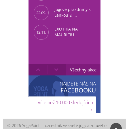
Jógové prázdniny s
22.09.
Lenkou & ...
EXOTIKA NA
13.11.
MAURÍCIU
Všechny akce
NAJDETE NÁS NA
FACEBOOKU
Více než 10 000 sledujících
→
© 2026 YogaPoint - rozcestník ve světě jógy a zdravého