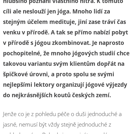
hlubšího poznání vlastního nitra. K tomuto
cíli ale neslouží jen jóga. Mnoho lidí za
stejným účelem medituje, jiní zase tráví čas
venku v přírodě. A tak se přímo nabízí pobyt
v přírodě s jógou zkombinovat. Je naprosto
pochopitelné, že mnoho jógových studií chce
takovou variantu svým klientům dopřát na
špičkové úrovni, a proto spolu se svými
nejlepšími lektory organizují jógové výjezdy
do nejkrásnějších koutů českých zemí.
Jenže co je z pohledu péče o duši jednoduché a
jasné, nemusí být vždy stejně jednoduché z