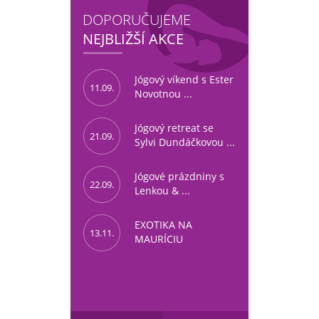
DOPORUČUJEME
NEJBLIŽŠÍ AKCE
Jógový víkend s Ester
11.09.
Novotnou ...
Jógový retreat se
21.09.
Sylvi Dundáčkovou ...
Jógové prázdniny s
22.09.
Lenkou & ...
EXOTIKA NA
13.11.
MAURÍCIU