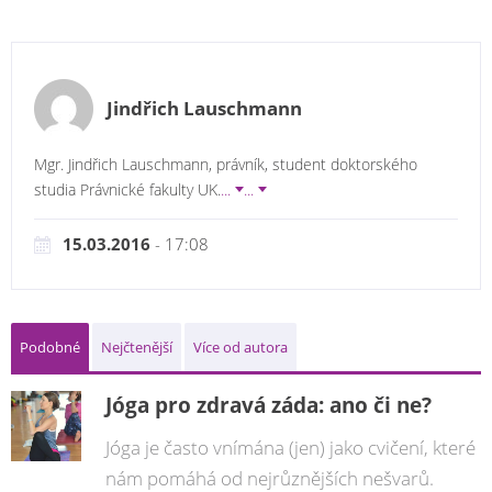
Jindřich Lauschmann
Mgr. Jindřich Lauschmann, právník, student doktorského
studia Právnické fakulty UK.
...
...
15.03.2016
- 17:08
Podobné
Nejčtenější
Více od autora
Jóga pro zdravá záda: ano či ne?
Jóga je často vnímána (jen) jako cvičení, které
nám pomáhá od nejrůznějších nešvarů.