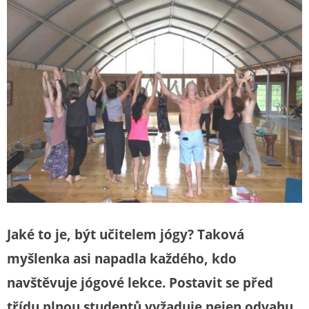
Jaké to je, být učitelem jógy? Taková
myšlenka asi napadla každého, kdo
navštěvuje jógové lekce. Postavit se před
třídu plnou studentů vyžaduje nejen odvahu,