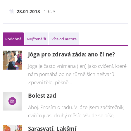
28.01.2018
- 19:23
Podobné
Nejčtenější
Více od autora
Jóga pro zdravá záda: ano či ne?
Jóga je často vnímána (jen) jako cvičení, které
nám pomáhá od nejrůznějších nešvarů.
Zpevní tělo, pěkně...
Bolest zad
Ahoj. Prosím o radu. V józe jsem začátečník,
cvičím ji asi druhý měsíc. Všude se píše,...
Sarasvatí, Lakšmí