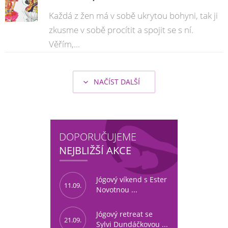
Každá z žen má v sobě ukrytou bohyni, tak ji
zkusme v sobě procítit a spojit se s ní.
Věřím,...
NAČÍST DALŠÍ
DOPORUČUJEME
NEJBLIŽŠÍ AKCE
Jógový víkend s Ester
11.09.
Novotnou ...
Jógový retreat se
21.09.
Sylvi Dundáčkovou ...