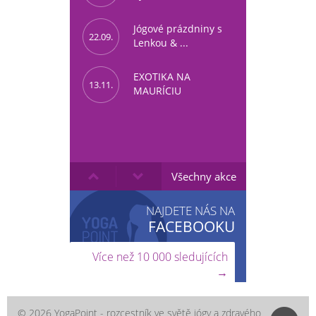
Jógové prázdniny s
22.09.
Lenkou & ...
EXOTIKA NA
13.11.
MAURÍCIU
Všechny akce
NAJDETE NÁS NA
FACEBOOKU
Více než 10 000 sledujících
→
© 2026 YogaPoint - rozcestník ve světě jógy a zdravého