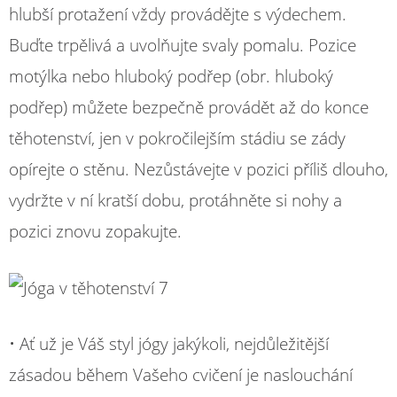
hlubší protažení vždy provádějte s výdechem.
Buďte trpělivá a uvolňujte svaly pomalu. Pozice
motýlka nebo hluboký podřep (obr. hluboký
podřep) můžete bezpečně provádět až do konce
těhotenství, jen v pokročilejším stádiu se zády
opírejte o stěnu. Nezůstávejte v pozici příliš dlouho,
vydržte v ní kratší dobu, protáhněte si nohy a
pozici znovu zopakujte.
• Ať už je Váš styl jógy jakýkoli, nejdůležitější
zásadou během Vašeho cvičení je naslouchání