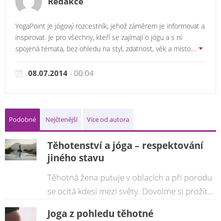
Redakce
YogaPoint je jógový rozcestník, jehož záměrem je informovat a
inspirovat. Je pro všechny, kteří se zajímají o jógu a s ní
spojená témata, bez ohledu na styl, zdatnost, věk a místo.
...
08.07.2014
- 00:04
Podobné
Nejčtenější
Více od autora
Těhotenství a jóga – respektování
jiného stavu
Těhotná žena putuje v oblacích a při porodu
se ocitá kdesi mezi světy. Dovolme si prožít...
Joga z pohledu těhotné