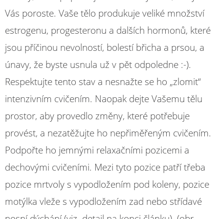
Vás poroste. Vaše tělo produkuje veliké množství
estrogenu, progesteronu a dalších hormonů, které
jsou příčinou nevolností, bolestí břicha a prsou, a
únavy, že byste usnula už v pět odpoledne :-).
Respektujte tento stav a nesnažte se ho „zlomit“
intenzivním cvičením. Naopak dejte Vašemu tělu
prostor, aby provedlo změny, které potřebuje
provést, a nezatěžujte ho nepřiměřeným cvičením.
Podpořte ho jemnými relaxačními pozicemi a
dechovými cvičeními. Mezi tyto pozice patří třeba
pozice mrtvoly s vypodložením pod koleny, pozice
motýlka vleže s vypodložením zad nebo střídavé
nosní dýchání (viz. detail na konci článku). (obr.