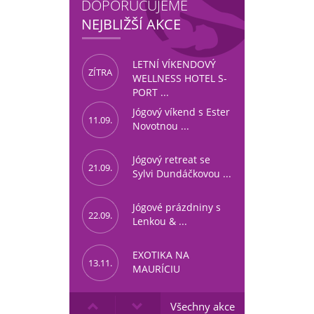
DOPORUČUJEME
NEJBLIŽŠÍ AKCE
LETNÍ VÍKENDOVÝ
ZÍTRA
WELLNESS HOTEL S-
PORT ...
Jógový víkend s Ester
11.09.
Novotnou ...
Jógový retreat se
21.09.
Sylvi Dundáčkovou ...
Jógové prázdniny s
22.09.
Lenkou & ...
EXOTIKA NA
13.11.
MAURÍCIU
Všechny akce