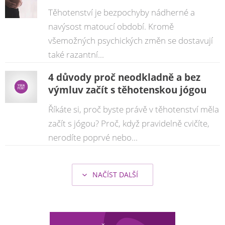
Těhotenství je bezpochyby nádherné a
navýsost matoucí období. Kromě
všemožných psychických změn se dostavují
také razantní...
4 důvody proč neodkladně a bez
výmluv začít s těhotenskou jógou
Říkáte si, proč byste právě v těhotenství měla
začít s jógou? Proč, když pravidelně cvičíte,
nerodíte poprvé nebo...
NAČÍST DALŠÍ
şans
vidobet
vidobet
vidobet
vidobet
casinolevant
casinolevant
casinolevant
vidobet
şans
casinolevant
casino
şans
casino
casino
casino
boostaro
casinolevant
şans
casinolevant
şanscasino
vidobet
vidobet
levant
gorabet
galyabet
gorabet
gorabet
gorabet
vidobet
galyabet
gorabet
gorabet
casino
|
|
güncel
giriş
|
|
|
giriş
casino
giriş
şans
casino
levant
şans
şans
|
giriş
casino
giriş
|
|
giriş
casino
|
|
|
|
|
giriş
|
|
|
giriş
|
|
|
|
|
giriş
|
|
|
|
giriş
|
|
|
|
|
|
|