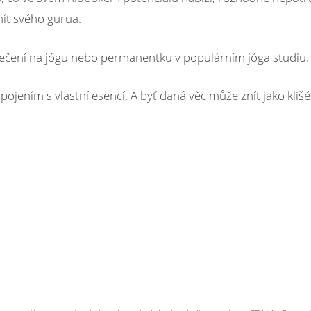
ít svého gurua.
ečení na jógu nebo permanentku v populárním jóga studiu.
jením s vlastní esencí. A byť daná věc může znít jako klišé –