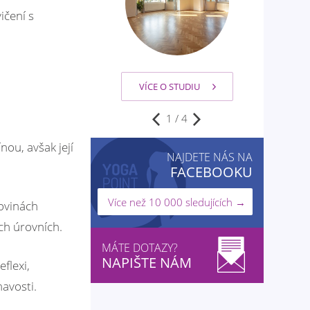
ičení s
VÍCE O STUDIU
2
/
4
nou, avšak její
NAJDETE NÁS NA
FACEBOOKU
Více než 10 000 sledujících →
rovinách
ých úrovních.
MÁTE DOTAZY?
NAPIŠTE NÁM
flexi,
avosti.