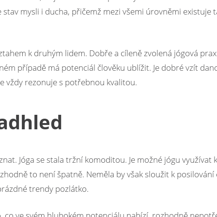
uje stav mysli i ducha, přičemž mezi všemi úrovněmi existuje 
 vztahem k druhým lidem. Dobře a cíleně zvolená jógová pra
ém případě má potenciál člověku ublížit. Je dobré vzít dan
ne vždy rezonuje s potřebnou kvalitou.
nadhled
nat. Jóga se stala tržní komoditou. Je možné jógu využívat
ozhodně to není špatně. Neměla by však sloužit k posilování 
 prázdné trendy pozlátko.
o, co ve svém hlubokém potenciálu nabízí, rozhodně nepotř