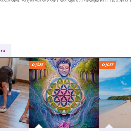
absolventkou magisterského oboru indologie a kulturologie na FF UK v Praze. 
ora
O JÓZE
O JÓZE