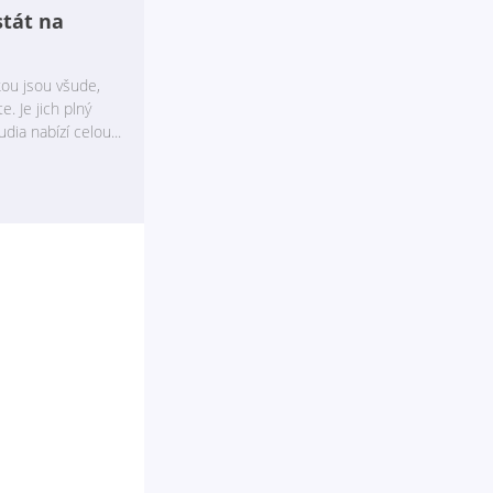
stát na
ou jsou všude,
. Je jich plný
dia nabízí celou...