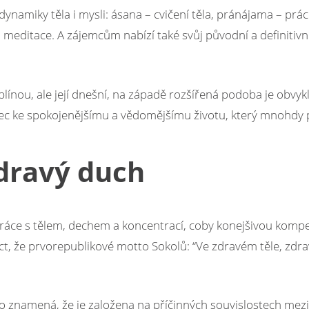
namiky těla i mysli: ásana – cvičení těla, pránájama – prá
 meditace. A zájemcům nabízí také svůj původní a definitivní
ínou, ale její dnešní, na západě rozšířená podoba je obvykle
mec ke spokojenějšímu a vědomějšímu životu, který mnohdy
dravý duch
práce s tělem, dechem a koncentrací, coby konejšivou komp
ct, že prvorepublikové motto Sokolů: “Ve zdravém těle, zdravý
. To znamená, že je založena na příčinných souvislostech mez