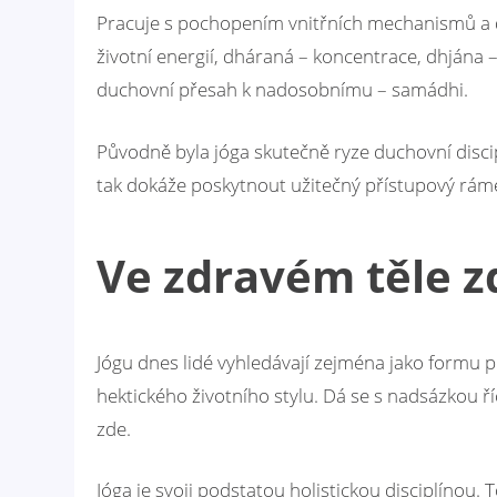
Pracuje s pochopením vnitřních mechanismů a dy
životní energií, dháraná – koncentrace, dhjána –
duchovní přesah k nadosobnímu – samádhi.
Původně byla jóga skutečně ryze duchovní discipl
tak dokáže poskytnout užitečný přístupový rá
Ve zdravém těle z
Jógu dnes lidé vyhledávají zejména jako formu 
hektického životního stylu. Dá se s nadsázkou ří
zde.
Jóga je svoji podstatou holistickou disciplínou