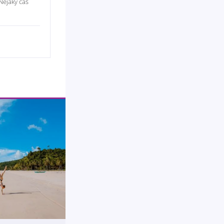
Nějaký čas