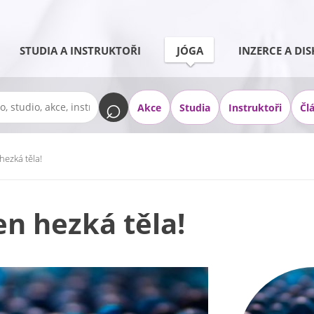
STUDIA A INSTRUKTOŘI
JÓGA
INZERCE A DIS
Akce
Studia
Instruktoři
Čl
hezká těla!
en hezká těla!