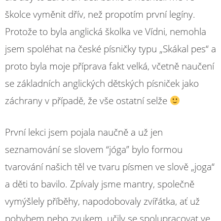
školce vyměnit dřív, než propotím první legíny.
Protože to byla anglická školka ve Vídni, nemohla
jsem spoléhat na české písničky typu „Skákal pes“ a
proto byla moje příprava fakt velká, včetně naučení
se základních anglických dětských písniček jako
záchrany v případě, že vše ostatní selže
První lekci jsem pojala naučně a už jen
seznamování se slovem “jóga” bylo formou
tvarování našich těl ve tvaru písmen ve slově „joga“
a děti to bavilo. Zpívaly jsme mantry, společně
vymýšlely příběhy, napodobovaly zvířátka, ať už
pohybem nebo zvukem, učily se spolupracovat ve