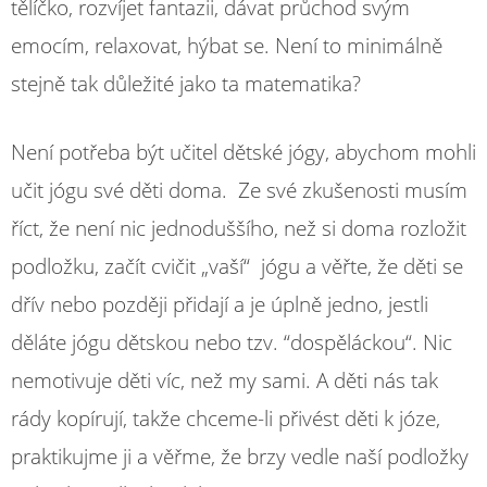
tělíčko, rozvíjet fantazii, dávat průchod svým
emocím, relaxovat, hýbat se. Není to minimálně
stejně tak důležité jako ta matematika?
Není potřeba být učitel dětské jógy, abychom mohli
učit jógu své děti doma. Ze své zkušenosti musím
říct, že není nic jednoduššího, než si doma rozložit
podložku, začít cvičit „vaší“ jógu a věřte, že děti se
dřív nebo později přidají a je úplně jedno, jestli
děláte jógu dětskou nebo tzv. “dospěláckou“. Nic
nemotivuje děti víc, než my sami. A děti nás tak
rády kopírují, takže chceme-li přivést děti k józe,
praktikujme ji a věřme, že brzy vedle naší podložky