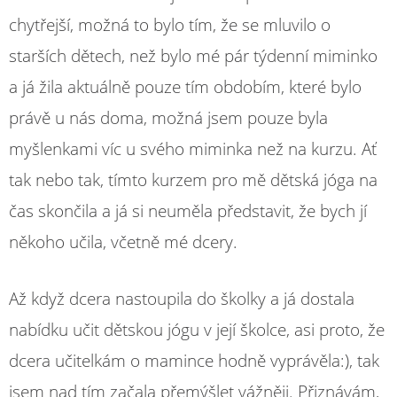
chytřejší, možná to bylo tím, že se mluvilo o
starších dětech, než bylo mé pár týdenní miminko
a já žila aktuálně pouze tím obdobím, které bylo
právě u nás doma, možná jsem pouze byla
myšlenkami víc u svého miminka než na kurzu. Ať
tak nebo tak, tímto kurzem pro mě dětská jóga na
čas skončila a já si neuměla představit, že bych jí
někoho učila, včetně mé dcery.
Až když dcera nastoupila do školky a já dostala
nabídku učit dětskou jógu v její školce, asi proto, že
dcera učitelkám o mamince hodně vyprávěla:), tak
jsem nad tím začala přemýšlet vážněji. Přiznávám,