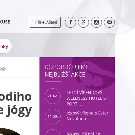
KUSE
PŘIHLÁŠENÍ
ánky
DOPORUČUJEME
jógy
NEJBLIŽŠÍ AKCE
Modiho
LETNÍ VÍKENDOVÝ
ZÍTRA
WELLNESS HOTEL S-
 jógy
PORT ...
Jógový víkend s Ester
11.09.
Novotnou ...
Jógový retreat se