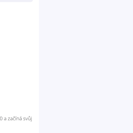
0 a začíná svůj