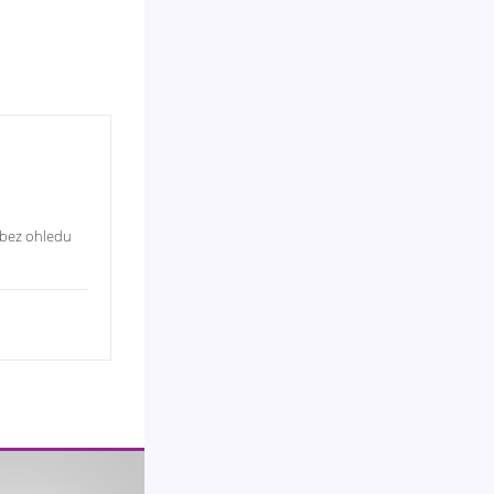
, bez ohledu