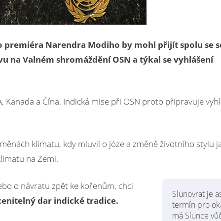
ho premiéra Narendra Modiho by mohl přijít spolu se 
evu na Valném shromáždění OSN a týkal se vyhlášení
 Kanada a Čína. Indická mise při OSN proto připravuje vyh
ěnách klimatu, kdy mluvil o józe a změně životního stylu j
klimatu na Zemi.
nebo o návratu zpět ke kořenům, chci
Slunovrat je 
enitelný dar indické tradice.
termín pro ok
má Slunce vů