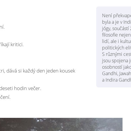
Není překvape
byla a je v Ind
ní.
jógy, součástí 
filosofie neje
lidí, ale i kult
ají kritici.
politických eli
S různými ces
jsou spojena 
osobností ja
ri, dává si každý den jeden kousek
Gandhi, Jawah
a Indira Gandh
deseti hodin večer.
čení.