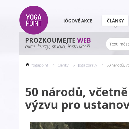
JÓGOVÉ AKCE
ČLÁNKY
PROZKOUMEJTE
WEB
akce, kurzy, studia, instruktoři
şans
vidobet
vidobet
vidobet
vidobet
casinolevant
casinolevant
casinolevant
vidobet
şans
casinolevant
casino
şans
casino
casino
casino
boostaro
casinolevant
şans
casinolevant
şanscasino
vidobet
vidobet
levant
gorabet
galyabet
gorabet
gorabet
gorabet
vidobet
galyabet
gorabet
gorabet
casino
|
|
güncel
giriş
|
|
|
giriş
casino
giriş
şans
casino
levant
şans
şans
|
giriş
casino
giriş
|
|
giriş
casino
|
|
|
|
|
giriş
|
|
Yogapoint
Články
Jóga zprávy
50 národů, v
|
giriş
|
|
|
|
|
giriş
|
|
|
|
giriş
|
|
|
|
|
|
|
50 národů, včetně
výzvu pro ustano