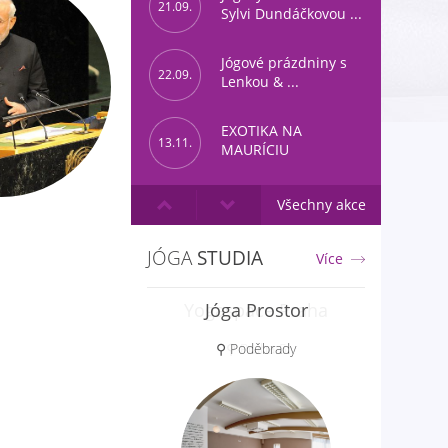
21.09.
Sylvi Dundáčkovou ...
Jógové prázdniny s
22.09.
Lenkou & ...
EXOTIKA NA
13.11.
MAURÍCIU
Všechny akce
JÓGA
STUDIA
Více
Jóga Prostor
⚲ Poděbrady