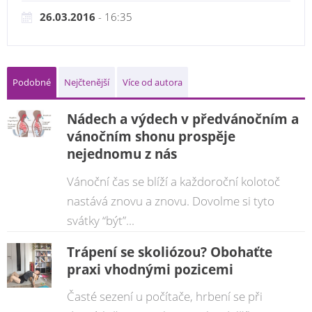
26.03.2016
- 16:35
Podobné
Nejčtenější
Více od autora
Nádech a výdech v předvánočním a
vánočním shonu prospěje
nejednomu z nás
Vánoční čas se blíží a každoroční kolotoč
nastává znovu a znovu. Dovolme si tyto
svátky “být”...
Trápení se skoliózou? Obohaťte
praxi vhodnými pozicemi
Časté sezení u počítače, hrbení se při