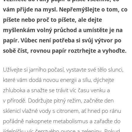
vám přijde na mysl. Nepřemýšlejte o tom, co
píšete nebo proč to píšete, ale dejte
myšlenkám volný průchod a umístěte je na
papír. Vůbec není potřeba si svůj výtvor po
sobě číst, rovnou papír roztrhejte a vyhoďte.
Užívejte si jarního počasí, vystavte své tělo slunci,
které vám dodá novou energii a sílu, dýchejte
zhluboka a snažte se trávit víc času venku a
v přírodě. Dodržujte pitný režim, začněte den
sklenicí vlažné vody s citronem, ať hned po ránu
pořádně nakopnete metabolismus a zařaďte do
jídelníčku víc čerstvého ovoce a zeleniny. Pokud