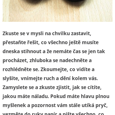
Zkuste se v mysli na chvilku zastavit,
přestaňte řešit, co všechno ještě musíte
dneska stihnout a že nemáte čas se jen tak
procházet, zhluboka se nadechněte a
rozhlédněte se. Zkoumejte, co vidíte a
slyšíte, vnímejte ruch a dění kolem vás.
Zamyslete se a zkuste zjistit, jak se cítíte,
jakou máte náladu. Pokud máte hlavu plnou
myšlenek a pozornost vám stále utíká pryč,
vezměte do ruky papír a pište všechno, co