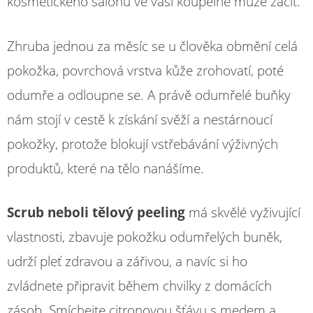
kosmetického salonu ve vaší koupelně může začít.
Zhruba jednou za měsíc se u člověka obmění celá
pokožka, povrchová vrstva kůže zrohovatí, poté
odumře a odloupne se. A právě odumřelé buňky
nám stojí v cestě k získání svěží a nestárnoucí
pokožky, protože blokují vstřebávání výživných
produktů, které na tělo nanášíme.
Scrub neboli tělový peeling
má skvělé vyživující
vlastnosti, zbavuje pokožku odumřelých buněk,
udrží pleť zdravou a zářivou, a navíc si ho
zvládnete připravit během chvilky z domácích
zásob. Smíchejte citronovou šťávu s medem a