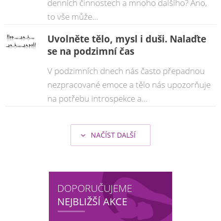
denních činnostech a mnoho dalšího? Ano,
to vše může...
Uvolněte tělo, mysl i duši. Nalaďte
se na podzimní čas
V podzimních dnech nás často přepadnou
nezpracované emoce a tělo nás upozorňuje
na potřebu introspekce a...
NAČÍST DALŠÍ
DOPORUČUJEME
NEJBLIŽŠÍ AKCE