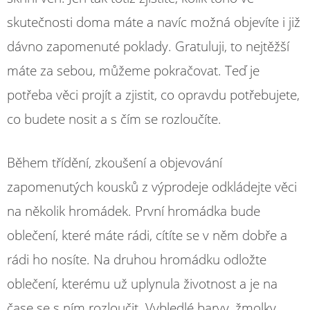
skutečnosti doma máte a navíc možná objevíte i již
dávno zapomenuté poklady. Gratuluji, to nejtěžší
máte za sebou, můžeme pokračovat. Teď je
potřeba věci projít a zjistit, co opravdu potřebujete,
co budete nosit a s čím se rozloučíte.
Během třídění, zkoušení a objevování
zapomenutých kousků z výprodeje odkládejte věci
na několik hromádek. První hromádka bude
oblečení, které máte rádi, cítíte se v něm dobře a
rádi ho nosíte. Na druhou hromádku odložte
oblečení, kterému už uplynula životnost a je na
čase se s ním rozloučit. Vybledlé barvy, žmolky,