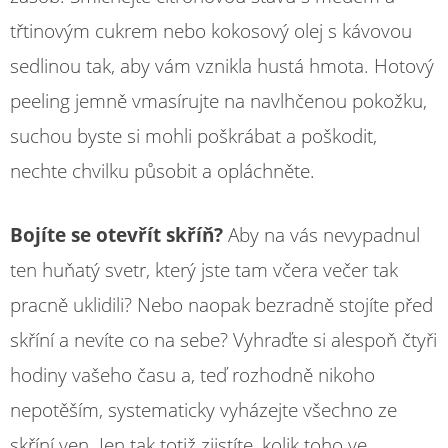
třtinovým cukrem nebo kokosový olej s kávovou
sedlinou tak, aby vám vznikla hustá hmota. Hotový
peeling jemně vmasírujte na navlhčenou pokožku,
suchou byste si mohli poškrábat a poškodit,
nechte chvilku působit a opláchněte.
Bojíte se otevřít skříň?
Aby na vás nevypadnul
ten huňatý svetr, který jste tam včera večer tak
pracně uklidili? Nebo naopak bezradně stojíte před
skříní a nevíte co na sebe? Vyhraďte si alespoň čtyři
hodiny vašeho času a, teď rozhodně nikoho
nepotěším, systematicky vyházejte všechno ze
skříní ven. Jen tak totiž zjistíte, kolik toho ve