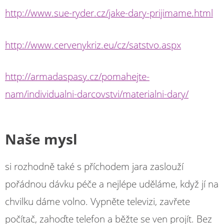
http://www.sue-ryder.cz/jake-dary-prijimame.html
http://www.cervenykriz.eu/cz/satstvo.aspx
http://armadaspasy.cz/pomahejte-
nam/individualni-darcovstvi/materialni-dary/
Naše mysl
si rozhodně také s příchodem jara zaslouží
pořádnou dávku péče a nejlépe uděláme, když jí na
chvilku dáme volno. Vypněte televizi, zavřete
počítač, zahoďte telefon a běžte se ven projít. Bez