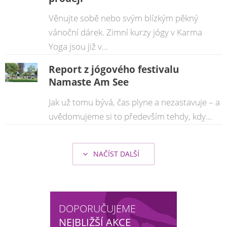
Věnujte sobě nebo svým blízkým pěkný
vánoční dárek. Zimní kurzy jógy v Karma
Yoga jsou již v...
Report z jógového festivalu
Namaste Am See
Jak už tomu bývá, čas plyne a nezastavuje – a
uvědomujeme si to především tehdy, kdy...
NAČÍST DALŠÍ
DOPORUČUJEME
NEJBLIŽŠÍ AKCE