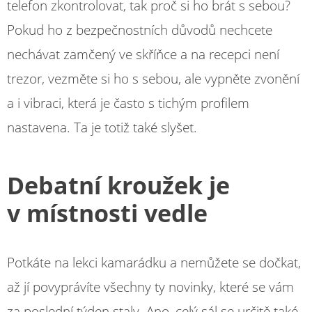
telefon zkontrolovat, tak proč si ho brát s sebou?
Pokud ho z bezpečnostních důvodů nechcete
nechávat zamčený ve skříňce a na recepci není
trezor, vezměte si ho s sebou, ale vypněte zvonění
a i vibraci, která je často s tichým profilem
nastavena. Ta je totiž také slyšet.
Debatní kroužek je
v místnosti vedle
Potkáte na lekci kamarádku a nemůžete se dočkat,
až jí povyprávíte všechny ty novinky, které se vám
za poslední týden staly. Ano, celý sál se určitě také