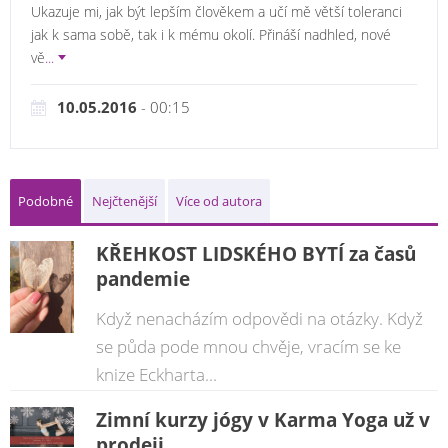
Ukazuje mi, jak být lepším člověkem a učí mě větší toleranci
jak k sama sobě, tak i k mému okolí. Přináší nadhled, nové
vě
...
10.05.2016
- 00:15
Podobné
Nejčtenější
Více od autora
KŘEHKOST LIDSKÉHO BYTÍ za časů
pandemie
Když nenacházím odpovědi na otázky. Když
se půda pode mnou chvěje, vracím se ke
knize Eckharta...
Zimní kurzy jógy v Karma Yoga už v
prodeji