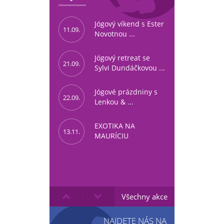
Jógový víkend s Ester
11.09.
Novotnou ...
Jógový retreat se
21.09.
Sylvi Dundáčkovou ...
Jógové prázdniny s
22.09.
Lenkou & ...
EXOTIKA NA
13.11.
MAURÍCIU
Všechny akce
NAJDETE NÁS NA