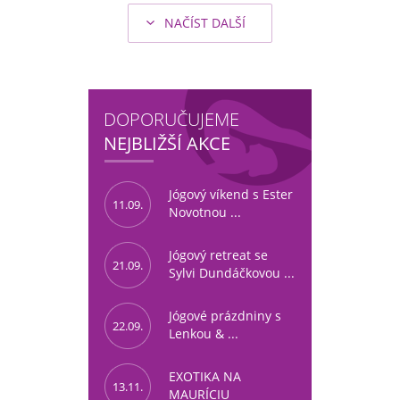
NAČÍST DALŠÍ
DOPORUČUJEME
NEJBLIŽŠÍ AKCE
Jógový víkend s Ester
11.09.
Novotnou ...
Jógový retreat se
21.09.
Sylvi Dundáčkovou ...
Jógové prázdniny s
22.09.
Lenkou & ...
EXOTIKA NA
13.11.
MAURÍCIU