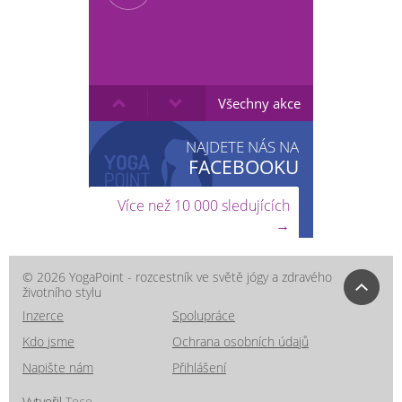
Všechny akce
NAJDETE NÁS NA
FACEBOOKU
Více než 10 000 sledujících
→
© 2026 YogaPoint - rozcestník ve světě jógy a zdravého
životního stylu
Inzerce
Spolupráce
Kdo jsme
Ochrana osobních údajů
Napište nám
Přihlášení
Vytvořil
Toce