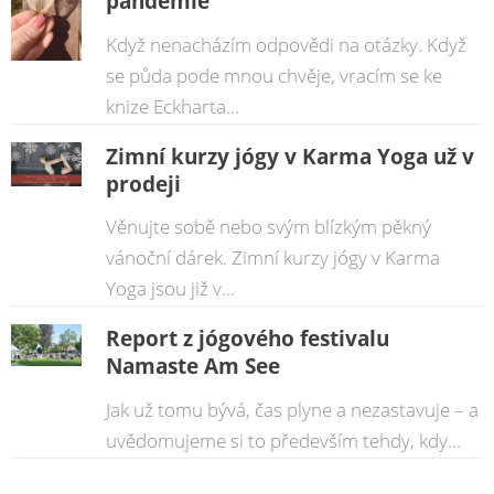
pandemie
Když nenacházím odpovědi na otázky. Když
se půda pode mnou chvěje, vracím se ke
knize Eckharta...
Zimní kurzy jógy v Karma Yoga už v
prodeji
Věnujte sobě nebo svým blízkým pěkný
vánoční dárek. Zimní kurzy jógy v Karma
Yoga jsou již v...
Report z jógového festivalu
Namaste Am See
Jak už tomu bývá, čas plyne a nezastavuje – a
uvědomujeme si to především tehdy, kdy...