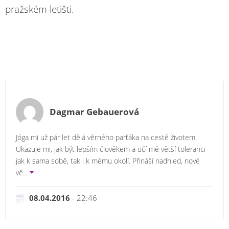
pražském letišti.
Dagmar Gebauerová
Jóga mi už pár let dělá věrného parťáka na cestě životem.
Ukazuje mi, jak být lepším člověkem a učí mě větší toleranci
jak k sama sobě, tak i k mému okolí. Přináší nadhled, nové
vě
...
08.04.2016
- 22:46