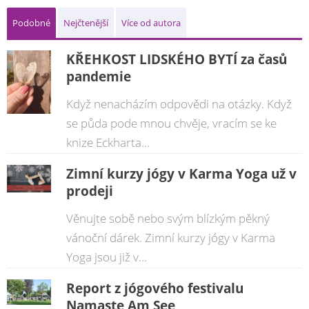
Podobné
Nejčtenější
Více od autora
KŘEHKOST LIDSKÉHO BYTÍ za časů
pandemie
Když nenacházím odpovědi na otázky. Když
se půda pode mnou chvěje, vracím se ke
knize Eckharta...
Zimní kurzy jógy v Karma Yoga už v
prodeji
Věnujte sobě nebo svým blízkým pěkný
vánoční dárek. Zimní kurzy jógy v Karma
Yoga jsou již v...
Report z jógového festivalu
Namaste Am See