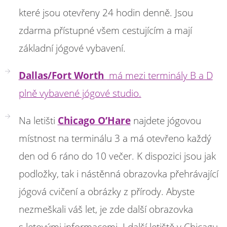
které jsou otevřeny 24 hodin denně. Jsou
zdarma přístupné všem cestujícím a mají
základní jógové vybavení.
Dallas/Fort Worth
má mezi terminály B a D
plně vybavené jógové studio.
Na letišti
Chicago O’Hare
najdete jógovou
místnost na terminálu 3 a má otevřeno každý
den od 6 ráno do 10 večer. K dispozici jsou jak
podložky, tak i nástěnná obrazovka přehrávající
jógová cvičení a obrázky z přírody. Abyste
nezmeškali váš let, je zde další obrazovka
s letovými informacemi. I další letiště v Chicagu,