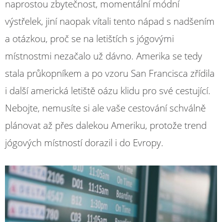
naprostou zbytečnost, momentální módní
výstřelek, jiní naopak vítali tento nápad s nadšením
a otázkou, proč se na letištích s jógovými
místnostmi nezačalo už dávno. Amerika se tedy
stala průkopníkem a po vzoru San Francisca zřídila
i další americká letiště oázu klidu pro své cestující.
Nebojte, nemusíte si ale vaše cestování schválně
plánovat až přes dalekou Ameriku, protože trend
jógových místností dorazil i do Evropy.