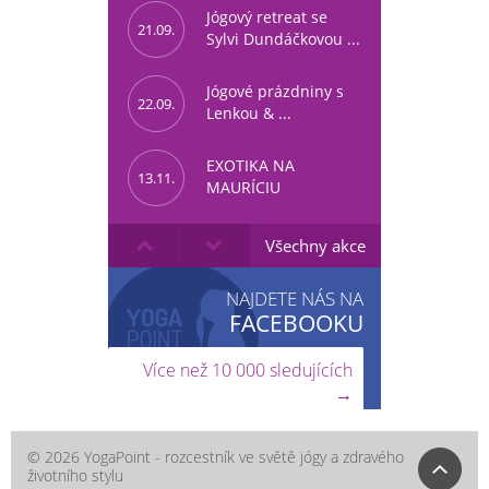
Jógový retreat se
21.09.
Sylvi Dundáčkovou ...
Jógové prázdniny s
22.09.
Lenkou & ...
EXOTIKA NA
13.11.
MAURÍCIU
Všechny akce
NAJDETE NÁS NA
FACEBOOKU
Více než 10 000 sledujících
→
© 2026 YogaPoint - rozcestník ve světě jógy a zdravého
životního stylu