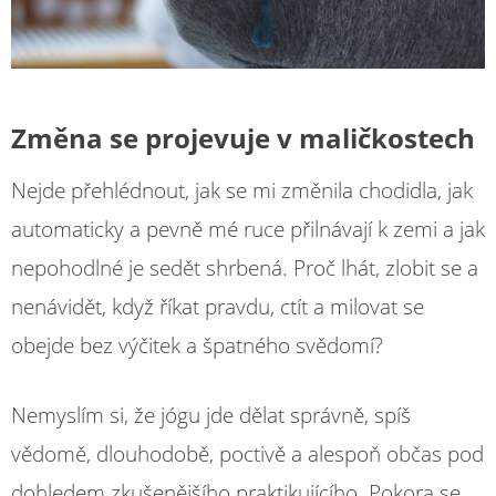
Změna se projevuje v maličkostech
Nejde přehlédnout, jak se mi změnila chodidla, jak
automaticky a pevně mé ruce přilnávají k zemi a jak
nepohodlné je sedět shrbená. Proč lhát, zlobit se a
nenávidět, když říkat pravdu, ctít a milovat se
obejde bez výčitek a špatného svědomí?
Nemyslím si, že jógu jde dělat správně, spíš
vědomě, dlouhodobě, poctivě a alespoň občas pod
dohledem zkušenějšího praktikujícího. Pokora se