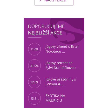
NAČÍST DALŠÍ
DOPORUČUJEME
NEJBLIŽŠÍ AKCE
Jógový víkend s Ester
11.09.
Novotnou ...
Jógový retreat se
21.09.
Sylvi Dundáčkovou ...
Jógové prázdniny s
22.09.
Lenkou & ...
EXOTIKA NA
13.11.
MAURÍCIU