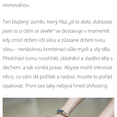
rovnováhou.
Ten blažený úsměv, který říká
„j
á
to dala, dok
á
zala
jsem to a c
í
t
í
m se skv
ě
le“
se dostavuje v momentě,
kdy zmizí drženi vší silou a zůstane držení svou
silou – nenásilnou kombinací vůle mysli a síly těla.
Předchází tomu rozehřátí, zklidnění a sladění těla s
dechem, a tak vzniká praxe. Abyste mohli trénovat
něco, co vám dá požitek a radost, musíte to pořád
opakovat. První sex taky nebývá hned ohňostroj.