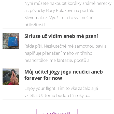
Nyní můžete nakoupit korálky známé herečky
a zpěvačky Báry Polákové na portálu
Slevomat.cz. Využijte této vyjímečné
příležitosti,...
Siriuse už vidím aneb mé psaní
Ráda píši. Neskutečně mě samotnou baví a
naplňuje přenášení mého vnitřního
neandrtálce, mé fantazie, pocitů a...
Můj učitel jógy jógu neučící aneb
forever for now
Enjoy your flight. Tím to vše začalo a já
vzlétla. Už tomu budou tři roky a...