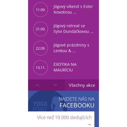
Jógový víkend s Ester
11.09.
Novotnou ...
Jógový retreat se
21.09.
Sylvi Dundáčkovou ...
Jógové prázdniny s
22.09.
Lenkou & ...
EXOTIKA NA
13.11.
MAURÍCIU
Všechny akce
NAJDETE NÁS NA
FACEBOOKU
Více než 10 000 sledujících
→