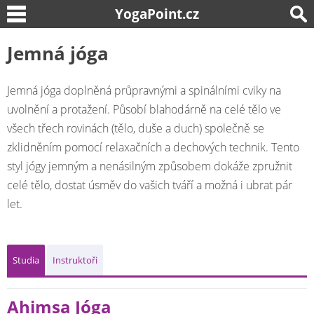
YogaPoint.cz
Jemná jóga
Jemná jóga doplněná průpravnými a spinálními cviky na
uvolnění a protažení. Působí blahodárně na celé tělo ve
všech třech rovinách (tělo, duše a duch) společně se
zklidněním pomocí relaxačních a dechových technik. Tento
styl jógy jemným a nenásilným způsobem dokáže zpružnit
celé tělo, dostat úsměv do vašich tváří a možná i ubrat pár
let.
Studia
Instruktoři
Ahimsa Jóga