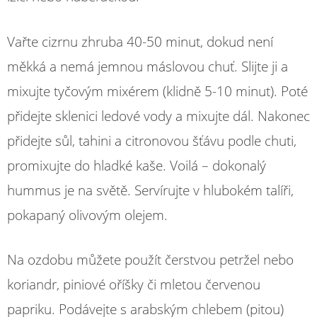
Vařte cizrnu zhruba 40-50 minut, dokud není
měkká a nemá jemnou máslovou chuť. Slijte ji a
mixujte tyčovým mixérem (klidně 5-10 minut). Poté
přidejte sklenici ledové vody a mixujte dál. Nakonec
přidejte sůl, tahini a citronovou šťávu podle chuti,
promixujte do hladké kaše. Voilá – dokonalý
hummus je na světě. Servírujte v hlubokém talíři,
pokapaný olivovým olejem.
Na ozdobu můžete použít čerstvou petržel nebo
koriandr, piniové oříšky či mletou červenou
papriku. Podávejte s arabským chlebem (pitou)