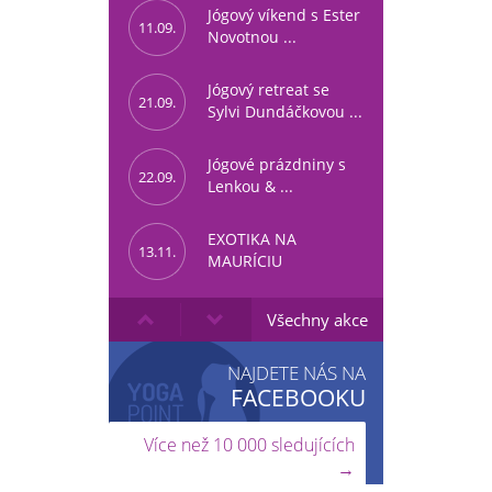
Jógový víkend s Ester
11.09.
Novotnou ...
Jógový retreat se
21.09.
Sylvi Dundáčkovou ...
Jógové prázdniny s
22.09.
Lenkou & ...
EXOTIKA NA
13.11.
MAURÍCIU
Všechny akce
NAJDETE NÁS NA
FACEBOOKU
Více než 10 000 sledujících
→