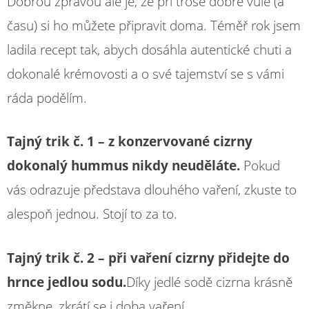
Dobrou zprávou ale je, že při troše dobré vůle (a
času) si ho můžete připravit doma. Téměř rok jsem
ladila recept tak, abych dosáhla autentické chuti a
dokonalé krémovosti a o své tajemství se s vámi
ráda podělím.
Tajný trik č. 1 – z konzervované cizrny
dokonalý hummus nikdy neuděláte.
Pokud
vás odrazuje představa dlouhého vaření, zkuste to
alespoň jednou. Stojí to za to.
Tajný trik č. 2 – při vaření cizrny přidejte do
hrnce jedlou sodu.
Díky jedlé sodě cizrna krásně
změkne, zkrátí se i doba vaření.