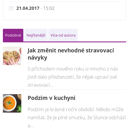
21.04.2017
- 15:02
Podobné
Nejčtenější
Více od autora
Jak změnit nevhodné stravovací
návyky
S příchodem nového roku si mnoho z nás
jistě dalo předsevzetí, že nějak upraví své
stravovací...
Podzim v kuchyni
Podzim je krásné roční období. Někdo může
namítat, že je plné smutku, že Slunce odchází
a...