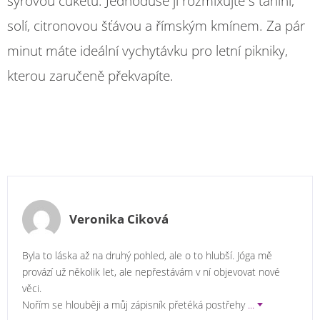
syrovou cuketu. Jednoduše ji rozmixujte s tahini,
solí, citronovou šťávou a římským kmínem. Za pár
minut máte ideální vychytávku pro letní pikniky,
kterou zaručeně překvapíte.
Veronika Ciková
Byla to láska až na druhý pohled, ale o to hlubší. Jóga mě
provází už několik let, ale nepřestávám v ní objevovat nové
věci.
Nořím se hlouběji a můj zápisník přetéká postřehy
...