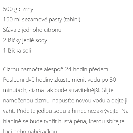
500 g cizrny
150 ml sezamové pasty (tahini)
Šťáva z jednoho citronu
2 lžičky jedlé sody
1 lžička soli
Cizrnu namočte alespoň 24 hodin předem.
Poslední dvě hodiny zkuste měnit vodu po 30
minutách, cizrna tak bude stravitelnější. Slijte
namočenou cizrnu, napusťte novou vodu a dejte ji
vařit. Přidejte jedlou sodu a hrnec nezakrývejte. Na
hladině se bude tvořit hustá pěna, kterou sbírejte
lžící nebo naběračkou.