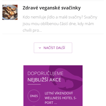
Zdravé veganské svačinky
Kdo nemiluje jídlo a malé svačiny? Svačiny
jsou mou oblíbenou částí dne, kdy mám
chvíli pro...
NAČÍST DALŠÍ
şans
vidobet
vidobet
vidobet
vidobet
casinolevant
casinolevant
casinolevant
vidobet
şans
casinolevant
casino
şans
casino
casino
casino
boostaro
casinolevant
şans
casinolevant
şanscasino
vidobet
vidobet
levant
gorabet
galyabet
gorabet
gorabet
gorabet
vidobet
galyabet
gorabet
gorabet
casino
|
|
güncel
giriş
|
|
|
giriş
casino
giriş
şans
casino
levant
şans
şans
|
giriş
casino
giriş
|
|
giriş
casino
|
|
|
|
|
giriş
|
|
|
giriş
|
|
|
|
|
giriş
|
|
|
|
giriş
|
|
|
|
|
|
|
DOPORUČUJEME
NEJBLIŽŠÍ AKCE
LETNÍ VÍKENDOVÝ
DNES
WELLNESS HOTEL S-
PORT ...