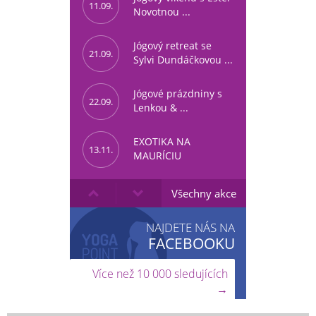
11.09.
Novotnou ...
Jógový retreat se
21.09.
Sylvi Dundáčkovou ...
Jógové prázdniny s
22.09.
Lenkou & ...
EXOTIKA NA
13.11.
MAURÍCIU
Všechny akce
NAJDETE NÁS NA
FACEBOOKU
Více než 10 000 sledujících
→