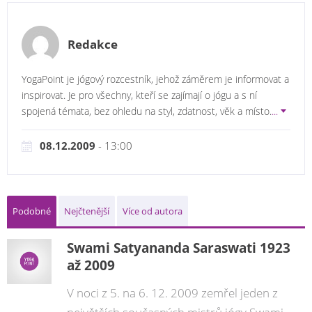
Redakce
YogaPoint je jógový rozcestník, jehož záměrem je informovat a
inspirovat. Je pro všechny, kteří se zajímají o jógu a s ní
spojená témata, bez ohledu na styl, zdatnost, věk a místo.
...
08.12.2009
- 13:00
Podobné
Nejčtenější
Více od autora
Swami Satyananda Saraswati 1923
až 2009
V noci z 5. na 6. 12. 2009 zemřel jeden z