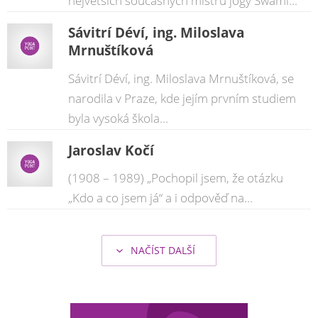
největších současných mistrů jógy Swami...
Sávitrí Déví, ing. Miloslava
Mrnuštíková
Sávitrí Déví, ing. Miloslava Mrnuštíková, se
narodila v Praze, kde jejím prvním studiem
byla vysoká škola...
Jaroslav Kočí
(1908 – 1989) „Pochopil jsem, že otázku
„Kdo a co jsem já“ a i odpověď na...
NAČÍST DALŠÍ