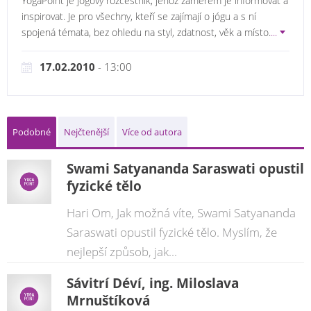
YogaPoint je jógový rozcestník, jehož záměrem je informovat a
inspirovat. Je pro všechny, kteří se zajímají o jógu a s ní
spojená témata, bez ohledu na styl, zdatnost, věk a místo.
...
17.02.2010
- 13:00
Podobné
Nejčtenější
Více od autora
Swami Satyananda Saraswati opustil
fyzické tělo
Hari Om, Jak možná víte, Swami Satyananda
Saraswati opustil fyzické tělo. Myslím, že
nejlepší způsob, jak...
Sávitrí Déví, ing. Miloslava
Mrnuštíková