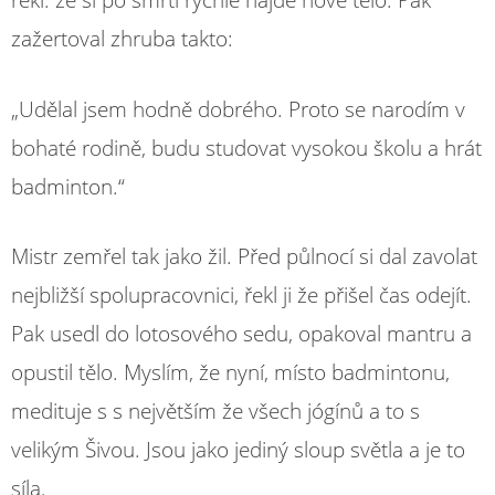
řekl. že si po smrti rychle najde nové tělo. Pak
zažertoval zhruba takto:
„Udělal jsem hodně dobrého. Proto se narodím v
bohaté rodině, budu studovat vysokou školu a hrát
badminton.“
Mistr zemřel tak jako žil. Před půlnocí si dal zavolat
nejbližší spolupracovnici, řekl ji že přišel čas odejít.
Pak usedl do lotosového sedu, opakoval mantru a
opustil tělo. Myslím, že nyní, místo badmintonu,
medituje s s největším že všech jógínů a to s
velikým Šivou. Jsou jako jediný sloup světla a je to
síla.