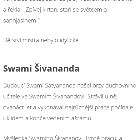
a řekla: „Zpívej kirtan, staň se světcem a
sannjásinem.“
Dětství mistra nebylo idylické.
Swami Šivananda
Budoucí Swami Satyananda našel brzy duchovního
učitele ve Swamim Šivanandovi. Strávil u něj
dvanáct let a vykonával nejrůznější práce počínaje
úklidem a konče vedením ášrámu.
Myšlenka Swamiho Šivanandy „Tvrdě pracuj a