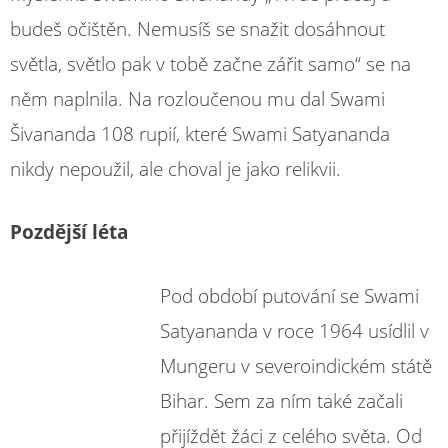
budeš očištěn. Nemusíš se snažit dosáhnout
světla, světlo pak v tobě začne zářit samo“ se na
něm naplnila. Na rozloučenou mu dal Swami
Šivananda 108 rupií, které Swami Satyananda
nikdy nepoužil, ale choval je jako relikvii.
Pozdější léta
Pod období putování se Swami
Satyananda v roce 1964 usídlil v
Mungeru v severoindickém státě
Bihar. Sem za ním také začali
přijíždět žáci z celého světa. Od