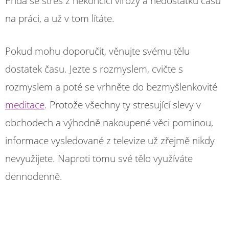
Přidá se stres z nekončící virózy a nedostatku času
na práci, a už v tom lítáte.
Pokud mohu doporučit, věnujte svému tělu
dostatek času. Jezte s rozmyslem, cvičte s
rozmyslem a poté se vrhněte do bezmyšlenkovité
meditace
. Protože všechny ty stresující slevy v
obchodech a výhodně nakoupené věci pominou,
informace vysledované z televize už zřejmě nikdy
nevyužijete. Naproti tomu své tělo využíváte
dennodenně.