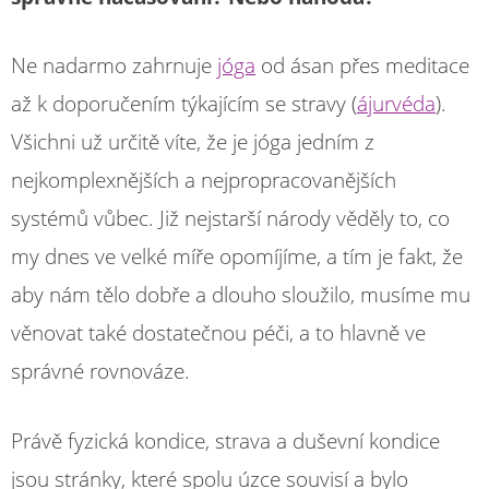
Ne nadarmo zahrnuje
jóga
od ásan přes meditace
až k doporučením týkajícím se stravy (
ájurvéda
).
Všichni už určitě víte, že je jóga jedním z
nejkomplexnějších a nejpropracovanějších
systémů vůbec. Již nejstarší národy věděly to, co
my dnes ve velké míře opomíjíme, a tím je fakt, že
aby nám tělo dobře a dlouho sloužilo, musíme mu
věnovat také dostatečnou péči, a to hlavně ve
správné rovnováze.
Právě fyzická kondice, strava a duševní kondice
jsou stránky, které spolu úzce souvisí a bylo