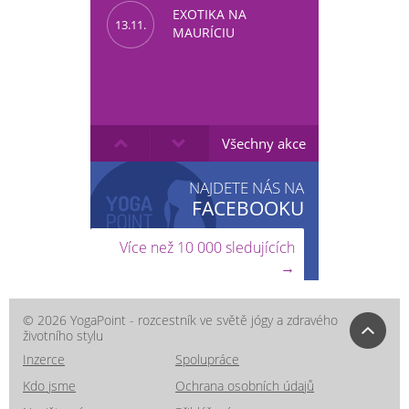
EXOTIKA NA
13.11.
MAURÍCIU
Všechny akce
NAJDETE NÁS NA
FACEBOOKU
Více než 10 000 sledujících
→
© 2026 YogaPoint - rozcestník ve světě jógy a zdravého
životního stylu
Inzerce
Spolupráce
Kdo jsme
Ochrana osobních údajů