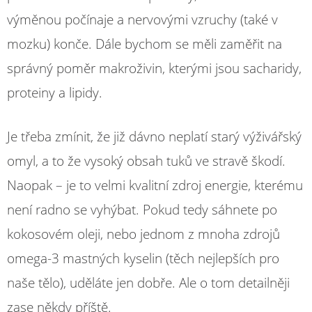
výměnou počínaje a nervovými vzruchy (také v
mozku) konče. Dále bychom se měli zaměřit na
správný poměr makroživin, kterými jsou sacharidy,
proteiny a lipidy.
Je třeba zmínit, že již dávno neplatí starý výživářský
omyl, a to že vysoký obsah tuků ve stravě škodí.
Naopak – je to velmi kvalitní zdroj energie, kterému
není radno se vyhýbat. Pokud tedy sáhnete po
kokosovém oleji, nebo jednom z mnoha zdrojů
omega-3 mastných kyselin (těch nejlepších pro
naše tělo), uděláte jen dobře. Ale o tom detailněji
zase někdy příště.