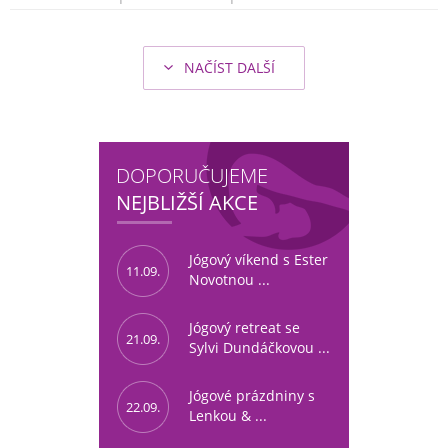
NAČÍST DALŠÍ
DOPORUČUJEME
NEJBLIŽŠÍ AKCE
Jógový víkend s Ester
11.09.
Novotnou ...
Jógový retreat se
21.09.
Sylvi Dundáčkovou ...
Jógové prázdniny s
22.09.
Lenkou & ...