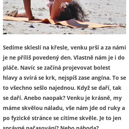
Sedíme skleslí na křesle, venku prší a za námi
je ne příliš povedený den. Vlastně nám je i do
pláče. Navíc se začíná projevovat bolest
hlavy a svírá se krk, nejspíš zase angína. To se
to všechno sešlo najednou. Když se daří, tak
se daří. Anebo naopak? Venku je krásně, my
máme skvělou náladu, vše nám jde od ruky a
po fyzické stránce se cítíme skvěle. Je to jen
správné načasování? Nebo náhoda?