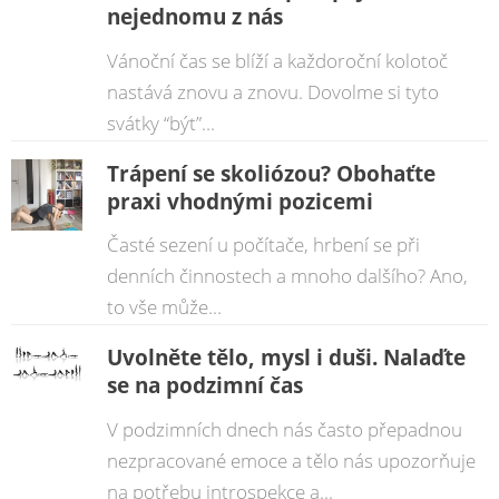
nejednomu z nás
Vánoční čas se blíží a každoroční kolotoč
nastává znovu a znovu. Dovolme si tyto
svátky “být”...
Trápení se skoliózou? Obohaťte
praxi vhodnými pozicemi
Časté sezení u počítače, hrbení se při
denních činnostech a mnoho dalšího? Ano,
to vše může...
Uvolněte tělo, mysl i duši. Nalaďte
se na podzimní čas
V podzimních dnech nás často přepadnou
nezpracované emoce a tělo nás upozorňuje
na potřebu introspekce a...