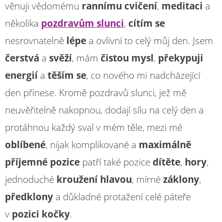
věnuji vědomému
rannímu cvičení
,
meditaci
a
několika
pozdravům slunci
,
cítím se
nesrovnatelně
lépe
a ovlivní to celý můj den. Jsem
čerstvá
a
svěží
, mám
čistou mysl
,
překypuji
energií
a
těším se
, co nového mi nadcházející
den přinese. Kromě pozdravů slunci, jež mě
neuvěřitelně nakopnou, dodají sílu na celý den a
protáhnou každý sval v mém těle, mezi mé
oblíbené
, nijak komplikované a
maximálně
příjemné pozice
patří také pozice
dítěte
,
hory
,
jednoduché
kroužení hlavou
, mírné
záklony
,
předklony
a důkladné protažení celé páteře
v
pozici kočky
.