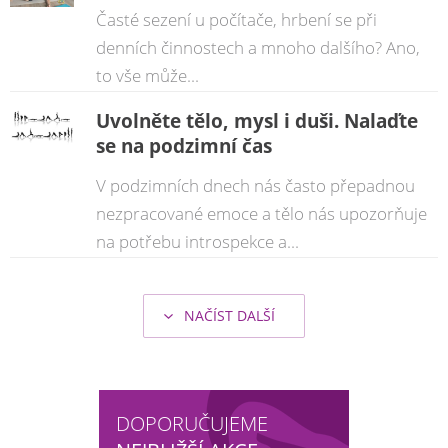
Časté sezení u počítače, hrbení se při
denních činnostech a mnoho dalšího? Ano,
to vše může...
Uvolněte tělo, mysl i duši. Nalaďte
se na podzimní čas
V podzimních dnech nás často přepadnou
nezpracované emoce a tělo nás upozorňuje
na potřebu introspekce a...
NAČÍST DALŠÍ
DOPORUČUJEME