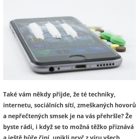
Také vám někdy přijde, že té techniky,
internetu, sociálních sítí, zmeškaných hovorů
a nepřečtených smsek je na vás přehršle? Že
byste rádi, i když se to možná těžko přiznává
a ještě hůře činí, unikli pryč z víru všech