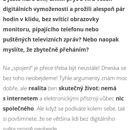
digitálních vymožeností a prožili alespoň pár
hodin v klidu, bez svítící obrazovky
monitoru, pípajícího telefonu nebo
puštěných televizních zpráv? Nebo naopak
myslíte, že zbytečně přeháním?
Na „spojení“ je přece třeba být neustále! Dneska se
bez toho neobejdeme! Tyhle argumenty znám moc
dobře, ale
realita
(ten
skutečný život
)
nemá
s internetem
a elektronickými přístroji vůbec
nic
společného
. Ale když se podíváte kolem sebe, tak
si povšimnete, že se většina lidí bez digitálního
světa prostě neobejde.