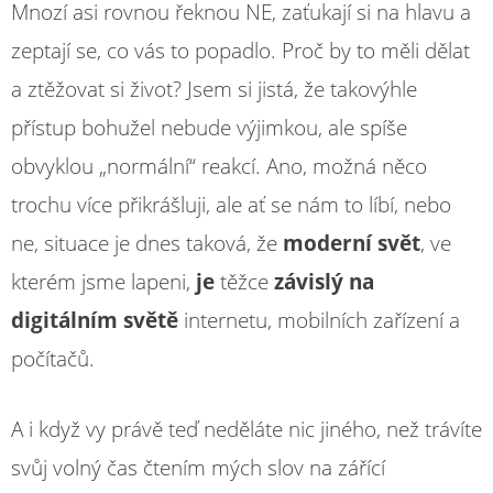
Mnozí asi rovnou řeknou NE, zaťukají si na hlavu a
zeptají se, co vás to popadlo. Proč by to měli dělat
a ztěžovat si život? Jsem si jistá, že takovýhle
přístup bohužel nebude výjimkou, ale spíše
obvyklou „normální“ reakcí. Ano, možná něco
trochu více přikrášluji, ale ať se nám to líbí, nebo
ne, situace je dnes taková, že
moderní svět
, ve
kterém jsme lapeni,
je
těžce
závislý na
digitálním světě
internetu, mobilních zařízení a
počítačů.
A i když vy právě teď neděláte nic jiného, než trávíte
svůj volný čas čtením mých slov na zářící