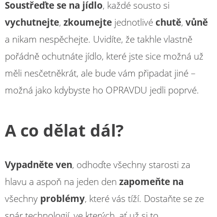
Soustřeďte se na jídlo
, každé sousto si
vychutnejte
,
zkoumejte
jednotlivé
chutě
,
vůně
a nikam nespěchejte. Uvidíte, že takhle vlastně
pořádně ochutnáte jídlo, které jste sice možná už
měli nesčetněkrát, ale bude vám připadat jiné –
možná jako kdybyste ho OPRAVDU jedli poprvé.
A co dělat dál?
Vypadněte ven
, odhoďte všechny starosti za
hlavu a aspoň na jeden den
zapomeňte na
všechny
problémy
, které vás tíží. Dostaňte se ze
spár technologií, ve kterých, ať už si to