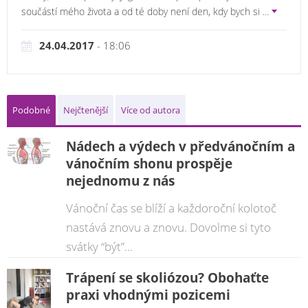
součástí mého života a od té doby není den, kdy bych si
...
24.04.2017
- 18:06
Podobné
Nejčtenější
Více od autora
Nádech a výdech v předvánočním a
vánočním shonu prospěje
nejednomu z nás
Vánoční čas se blíží a každoroční kolotoč
nastává znovu a znovu. Dovolme si tyto
svátky “být”...
Trápení se skoliózou? Obohaťte
praxi vhodnými pozicemi