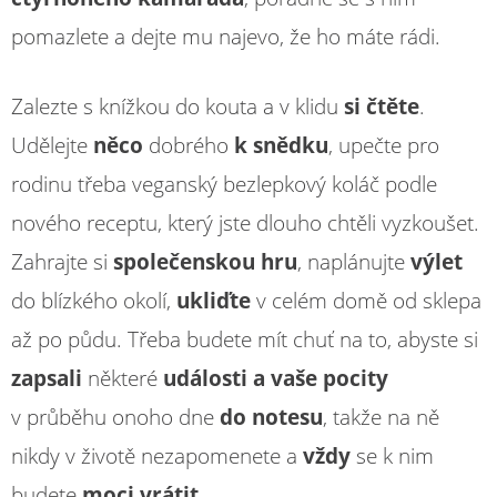
pomazlete a dejte mu najevo, že ho máte rádi.
Zalezte s knížkou do kouta a v klidu
si čtěte
.
Udělejte
něco
dobrého
k snědku
, upečte pro
rodinu třeba veganský bezlepkový koláč podle
nového receptu, který jste dlouho chtěli vyzkoušet.
Zahrajte si
společenskou hru
, naplánujte
výlet
do blízkého okolí,
ukliďte
v celém domě od sklepa
až po půdu. Třeba budete mít chuť na to, abyste si
zapsali
některé
události a vaše pocity
v průběhu onoho dne
do notesu
, takže na ně
nikdy v životě nezapomenete a
vždy
se k nim
budete
moci vrátit
.