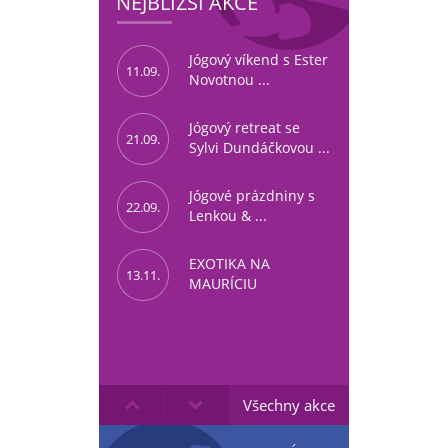
NEJBLIŽŠÍ AKCE
Jógový víkend s Ester
11.09.
Novotnou ...
Jógový retreat se
21.09.
Sylvi Dundáčkovou ...
Jógové prázdniny s
22.09.
Lenkou & ...
EXOTIKA NA
13.11.
MAURÍCIU
Všechny akce