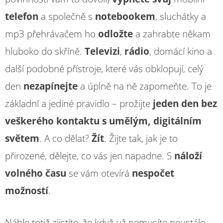
telefon
a společně s
notebookem
, sluchátky a
mp3 přehrávačem ho
odložte
a zahrabte někam
hluboko do skříně.
Televizi
,
rádio
, domácí kino a
další podobné přístroje, které vás obklopují, celý
den
nezapínejte
a úplně na ně zapomeňte. To je
základní a jediné pravidlo – prožijte
jeden den bez
veškerého kontaktu s umělým, digitálním
světem
. A co dělat?
Žít
. Žijte tak, jak je to
přirozené, dělejte, co vás jen napadne. S
náloží
volného času
se vám otevírá
nespočet
možností
.
Náhle totiž zjistíte, že když už nemusíte neustále