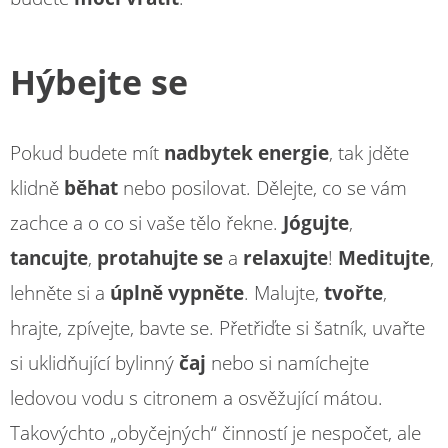
Hýbejte se
Pokud budete mít
nadbytek energie
, tak jděte
klidně
běhat
nebo posilovat. Dělejte, co se vám
zachce a o co si vaše tělo řekne.
Jógujte
,
tancujte
,
protahujte
se
a
relaxujte
!
Meditujte
,
lehněte si a
úplně vypněte
. Malujte,
tvořte
,
hrajte, zpívejte, bavte se. Přetřiďte si šatník, uvařte
si uklidňující bylinný
čaj
nebo si namíchejte
ledovou vodu s citronem a osvěžující mátou.
Takovýchto „obyčejných“ činností je nespočet, ale