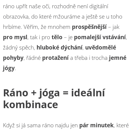
ráno upřít naše oči, rozhodně není digitální
obrazovka, do které mžouráme a ještě se u toho
hrbíme. Věřím, že mnohem
prospěšnější
– jak
pro mysl
, tak i pro
tělo
– je
pomalejší vstávání
,
žádný spěch,
hluboké dýchání
,
uvědomělé
pohyby
, řádné
protažení
a třeba i trocha
jemné
jógy
.
Ráno + jóga = ideální
kombinace
Když si já sama ráno najdu jen
pár minutek
, které