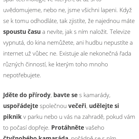
uvědomujeme, nebo ne, jsme všichni lapeni. Když
se k tomu odhodláte, tak zjistíte, že najednou máte
spoustu času
a nevíte, jak s ním naložit. Televize
vypnutá, do kina nemůžete, ani hudbu nepustíte a
internet už vůbec ne. Existuje ale nekonečná řada
různých činností, ke kterým toho mnoho
nepotřebujete.
Jděte do přírody
,
bavte se
s kamarády,
uspořádejte
společnou
večeři
,
udělejte si
piknik
v parku nebo u vás na zahradě, pokud vám
to počasí dopřeje.
Protáhněte
vašeho
čtyřnohého kamaráda
, pořádně se s ním