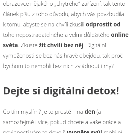
obrazovce nějakého „chytrého“ zařízení, tak tento
článek píšu z toho důvodu, abych vás povzbudila
k tomu, abyste se na chvíli zkusili
odprostit
od
toho nepostradatelného a velmi důležitého
online
světa
. Zkuste
žít chvíli bez něj
. Digitální
vymoženosti se bez nás hravě obejdou, tak proč
bychom to nemohli bez nich zvládnout i my?
Dejte si digitální detox!
Co tím myslím? Je to prosté – na
den
(a
samozřejmě i více, pokud chcete a vaše práce a
povinnosti vám to dovolí)
vypněte svůj
mobilní