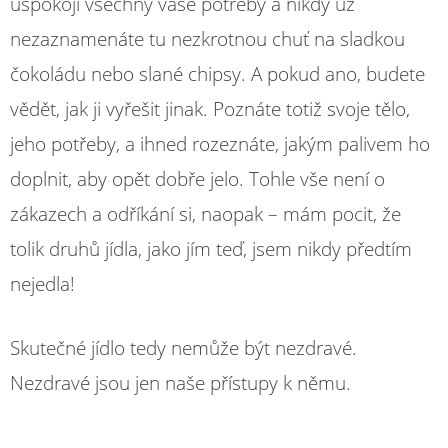
uspokojí všechny vaše potřeby a nikdy už
nezaznamenáte tu nezkrotnou chuť na sladkou
čokoládu nebo slané chipsy. A pokud ano, budete
vědět, jak ji vyřešit jinak. Poznáte totiž svoje tělo,
jeho potřeby, a ihned rozeznáte, jakým palivem ho
doplnit, aby opět dobře jelo. Tohle vše není o
zákazech a odříkání si, naopak – mám pocit, že
tolik druhů jídla, jako jím teď, jsem nikdy předtím
nejedla!
Skutečné jídlo tedy nemůže být nezdravé.
Nezdravé jsou jen naše přístupy k němu.