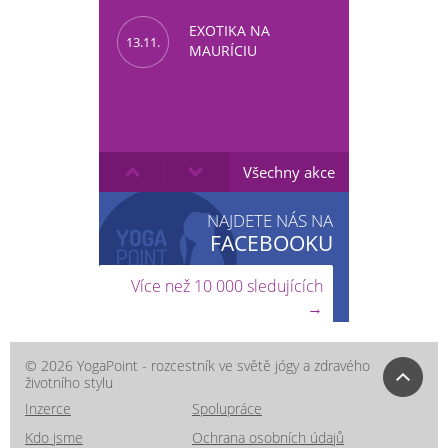
EXOTIKA NA
13.11.
MAURÍCIU
Všechny akce
NAJDETE NÁS NA
FACEBOOKU
Více než 10 000 sledujících
→
© 2026 YogaPoint - rozcestník ve světě jógy a zdravého
životního stylu
Inzerce
Spolupráce
Kdo jsme
Ochrana osobních údajů