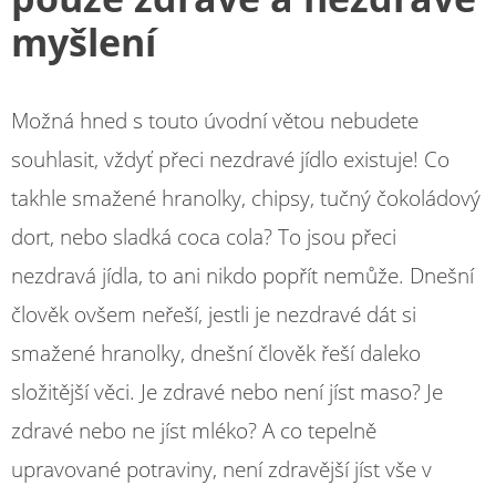
myšlení
Možná hned s touto úvodní větou nebudete
souhlasit, vždyť přeci nezdravé jídlo existuje! Co
takhle smažené hranolky, chipsy, tučný čokoládový
dort, nebo sladká coca cola? To jsou přeci
nezdravá jídla, to ani nikdo popřít nemůže. Dnešní
člověk ovšem neřeší, jestli je nezdravé dát si
smažené hranolky, dnešní člověk řeší daleko
složitější věci. Je zdravé nebo není jíst maso? Je
zdravé nebo ne jíst mléko? A co tepelně
upravované potraviny, není zdravější jíst vše v