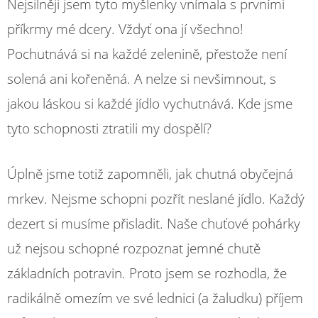
Nejsilněji jsem tyto myšlenky vnímala s prvními
příkrmy mé dcery. Vždyť ona jí všechno!
Pochutnává si na každé zelenině, přestože není
solená ani kořeněná. A nelze si nevšimnout, s
jakou láskou si každé jídlo vychutnává. Kde jsme
tyto schopnosti ztratili my dospělí?
Úplně jsme totiž zapomněli, jak chutná obyčejná
mrkev. Nejsme schopni pozřít neslané jídlo. Každý
dezert si musíme přisladit. Naše chuťové pohárky
už nejsou schopné rozpoznat jemné chutě
základních potravin. Proto jsem se rozhodla, že
radikálně omezím ve své lednici (a žaludku) příjem