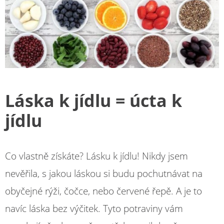
Láska k jídlu = úcta k
jídlu
Co vlastně získáte? Lásku k jídlu! Nikdy jsem
nevěřila, s jakou láskou si budu pochutnávat na
obyčejné rýži, čočce, nebo červené řepě. A je to
navíc láska bez výčitek. Tyto potraviny vám