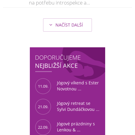
na potřebu introspekce a...
NAČÍST DALŠÍ
DOPORUČUJEME
NEJBLIŽŠÍ AKCE
Jógový víkend s Ester
11.09.
Novotnou ...
Jógový retreat se
21.09.
Sylvi Dundáčkovou ...
Jógové prázdniny s
22.09.
Lenkou & ...