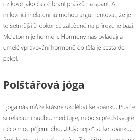
rizikové jako časté braní prášků na spaní. A
milovníci melatoninu mohou argumentovat, že je
to šetrnější či dokonce založené na přirozené bázi.
Melatonin je hormon. Hormony nás ovládají a
umělé vpravování hormonů do těla je cesta do
pekel.
Polštářová jóga
I jóga nás může krásně ukolébat ke spánku. Pusťte
si relaxační hudbu, meditujte, nebo si představujte
něco moc příjemného. „Udýchejte“ se ke spánku.
Prohlubujte dech více a více. Zaměřte se pouze na