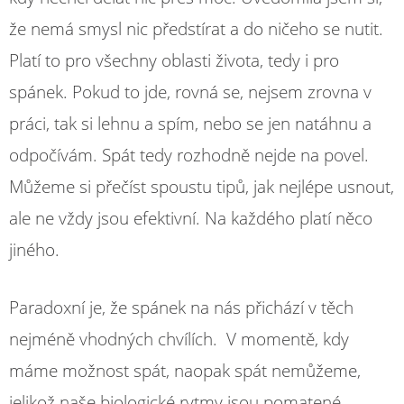
že nemá smysl nic předstírat a do ničeho se nutit.
Platí to pro všechny oblasti života, tedy i pro
spánek. Pokud to jde, rovná se, nejsem zrovna v
práci, tak si lehnu a spím, nebo se jen natáhnu a
odpočívám. Spát tedy rozhodně nejde na povel.
Můžeme si přečíst spoustu tipů, jak nejlépe usnout,
ale ne vždy jsou efektivní. Na každého platí něco
jiného.
Paradoxní je, že spánek na nás přichází v těch
nejméně vhodných chvílích. V momentě, kdy
máme možnost spát, naopak spát nemůžeme,
jelikož naše biologické rytmy jsou pomatené.