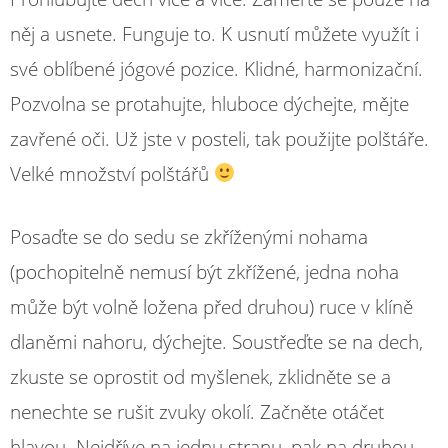
něj a usnete. Funguje to. K usnutí můžete využít i
své oblíbené jógové pozice. Klidné, harmonizační.
Pozvolna se protahujte, hluboce dýchejte, mějte
zavřené oči. Už jste v posteli, tak použijte polštáře.
Velké množství polštářů
Posaďte se do sedu se zkříženými nohama
(pochopitelně nemusí být zkřížené, jedna noha
může být volně ložena před druhou) ruce v klíně
dlaněmi nahoru, dýchejte. Soustřeďte se na dech,
zkuste se oprostit od myšlenek, zklidněte se a
nenechte se rušit zvuky okolí. Začněte otáčet
hlavou. Nejdříve na jednu stranu, pak na druhou.