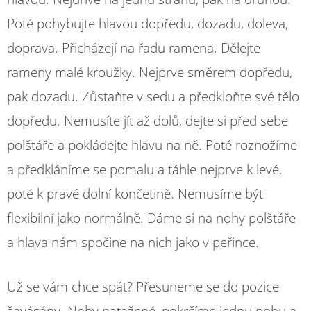
Poté pohybujte hlavou dopředu, dozadu, doleva,
doprava. Přicházejí na řadu ramena. Dělejte
rameny malé kroužky. Nejprve směrem dopředu,
pak dozadu. Zůstaňte v sedu a předkloňte své tělo
dopředu. Nemusíte jít až dolů, dejte si před sebe
polštáře a pokládejte hlavu na ně. Poté roznožíme
a předkláníme se pomalu a táhle nejprve k levé,
poté k pravé dolní končetině. Nemusíme být
flexibilní jako normálně. Dáme si na nohy polštáře
a hlava nám spočine na nich jako v peřince.
Už se vám chce spát? Přesuneme se do pozice
šavásány. Nohy natažené, pokrčíme jednu nohu a