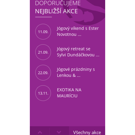
DOPORUČUJEME
NEJBLIŽŠÍ AKCE
Jógový víkend s Ester
11.09.
Novotnou ...
Jógový retreat se
21.09.
Sylvi Dundáčkovou ...
Jógové prázdniny s
22.09.
Lenkou & ...
EXOTIKA NA
13.11.
MAURÍCIU
Všechny akce