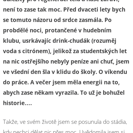
není to zase tak moc. Před dvaceti lety bych
se tomuto názoru od srdce zasmála. Po
probdělé noci, protančené v hudebním
klubu, usrkávajíc drink-chudák (rozuměj
voda s citrónem), jelikož za studentských let
na nic ostřejšího nebyly peníze ani chuť, jsem
ve všední den šla v klidu do školy. O víkendu
do práce. A večer jsem měla energii na to,
abych zase někam vyrazila. To už je bohužel
historie….
Takže, ve svém životě jsem se posunula do stádia,
kdy nechci dělat nic přes moc. Uvědomila jsem si,