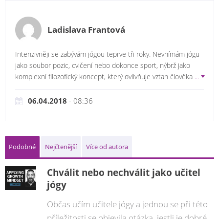
Ladislava Frantová
Intenzivněji se zabývám jógou teprve tři roky. Nevnímám jógu
jako soubor pozic, cvičení nebo dokonce sport, nýbrž jako
komplexní filozofický koncept, který ovlivňuje vztah člověka
...
06.04.2018
- 08:36
Podobné
Nejčtenější
Více od autora
Chválit nebo nechválit jako učitel
jógy
Občas učím učitele jógy a jednou se při této
příležitosti se objevila otázka, jestli je dobré...