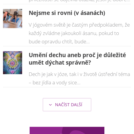
Nejsme si rovni (v ásanách)
V jógovém světě je častým předpokladem, že
každý zvládne jakoukoli ásanu, pokud to
bude opravdu chtít, bude...
Umění dechu aneb proč je důležité
umět dýchat správně?
Dech je jak v józe, tak i v životě ústřední téma
– bez jídla a vody sice...
NAČÍST DALŠÍ