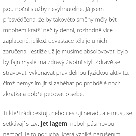
jsou noční služby nevyhnutelné. Já jsem
přesvědčena, že by takovéto směny měly být
mnohem kratší než ty denní, rozhodně více
zaplacené, jelikož devastace těla je u nich
zaručena. Jestliže už je musíme absolovovat, bylo
by fajn myslet na zdravý životní styl. Zdravě se
stravovat, vykonávat pravidelnou fyzickou aktivitu,
čímž nemyslím jít si zaběhat po probdělé noci;
zkrátka a dobře pečovat o sebe.
Ti kteří rádi cestují, nebo cestují neradi, ale musí, se
setkávají s tzv
. jet lagem
, neboli pásmovou
nemocí. Je to porucha, která vzniká narušením