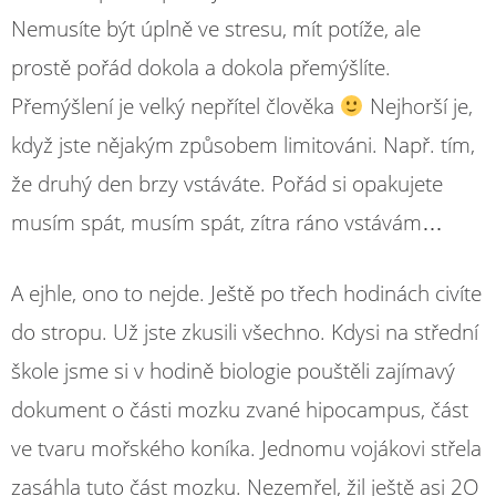
Nemusíte být úplně ve stresu, mít potíže, ale
prostě pořád dokola a dokola přemýšlíte.
Přemýšlení je velký nepřítel člověka
Nejhorší je,
když jste nějakým způsobem limitováni. Např. tím,
že druhý den brzy vstáváte. Pořád si opakujete
musím spát, musím spát, zítra ráno vstávám…
A ejhle, ono to nejde. Ještě po třech hodinách civíte
do stropu. Už jste zkusili všechno. Kdysi na střední
škole jsme si v hodině biologie pouštěli zajímavý
dokument o části mozku zvané hipocampus, část
ve tvaru mořského koníka. Jednomu vojákovi střela
zasáhla tuto část mozku. Nezemřel, žil ještě asi 2O