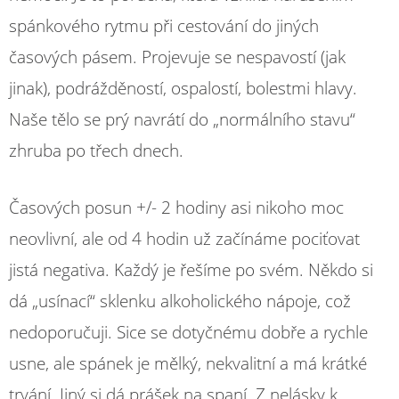
spánkového rytmu při cestování do jiných
časových pásem. Projevuje se nespavostí (jak
jinak), podrážděností, ospalostí, bolestmi hlavy.
Naše tělo se prý navrátí do „normálního stavu“
zhruba po třech dnech.
Časových posun +/- 2 hodiny asi nikoho moc
neovlivní, ale od 4 hodin už začínáme pociťovat
jistá negativa. Každý je řešíme po svém. Někdo si
dá „usínací“ sklenku alkoholického nápoje, což
nedoporučuji. Sice se dotyčnému dobře a rychle
usne, ale spánek je mělký, nekvalitní a má krátké
trvání. Jiný si dá prášek na spaní. Z nelásky k