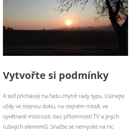
Vytvořte si podmínky
A teď přicházejí na řadu chytré rady typu. Usínejte
vždy ve stejnou dobu, na stejném místě, ve
vyvětrané místnosti, bez přítomnosti TV a jiných
rušivých elementů. Snažte se nemyslet na nic