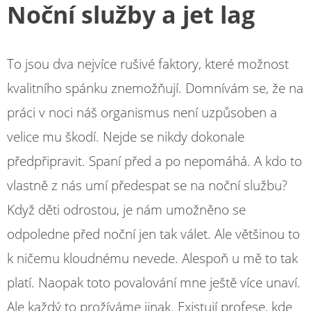
Noční služby a jet lag
To jsou dva nejvíce rušivé faktory, které možnost
kvalitního spánku znemožňují. Domnívám se, že na
práci v noci náš organismus není uzpůsoben a
velice mu škodí. Nejde se nikdy dokonale
předpřipravit. Spaní před a po nepomáhá. A kdo to
vlastně z nás umí předespat se na noční službu?
Když děti odrostou, je nám umožněno se
odpoledne před noční jen tak válet. Ale většinou to
k ničemu kloudnému nevede. Alespoň u mě to tak
platí. Naopak toto povalování mne ještě více unaví.
Ale každý to prožíváme jinak. Existují profese, kde