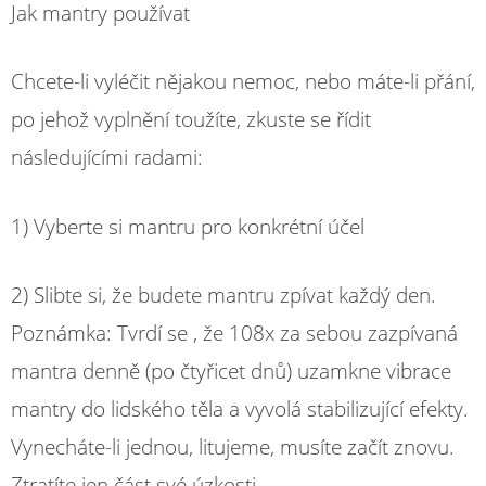
Jak mantry používat
Chcete-li vyléčit nějakou nemoc, nebo máte-li přání,
po jehož vyplnění toužíte, zkuste se řídit
následujícími radami:
1) Vyberte si mantru pro konkrétní účel
2) Slibte si, že budete mantru zpívat každý den.
Poznámka: Tvrdí se , že 108x za sebou zazpívaná
mantra denně (po čtyřicet dnů) uzamkne vibrace
mantry do lidského těla a vyvolá stabilizující efekty.
Vynecháte-li jednou, litujeme, musíte začít znovu.
Ztratíte jen část své úzkosti.