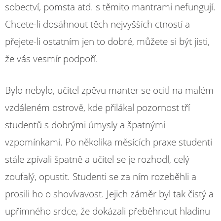
sobectví, pomsta atd. s těmito mantrami nefungují.
Chcete-li dosáhnout těch nejvyšších ctností a
přejete-li ostatním jen to dobré, můžete si být jisti,
že vás vesmír podpoří.
Bylo nebylo, učitel zpěvu manter se ocitl na malém
vzdáleném ostrově, kde přilákal pozornost tří
studentů s dobrými úmysly a špatnými
vzpomínkami. Po několika měsících praxe studenti
stále zpívali špatně a učitel se je rozhodl, celý
zoufalý, opustit. Studenti se za ním rozeběhli a
prosili ho o shovívavost. Jejich záměr byl tak čistý a
upřímného srdce, že dokázali přeběhnout hladinu