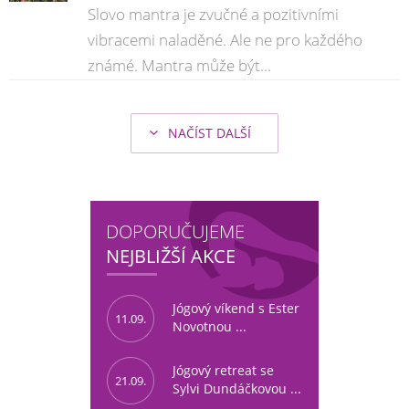
Slovo mantra je zvučné a pozitivními
vibracemi naladěné. Ale ne pro každého
známé. Mantra může být...
NAČÍST DALŠÍ
DOPORUČUJEME
NEJBLIŽŠÍ AKCE
Jógový víkend s Ester
11.09.
Novotnou ...
Jógový retreat se
21.09.
Sylvi Dundáčkovou ...