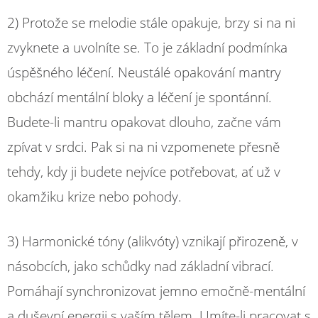
2) Protože se melodie stále opakuje, brzy si na ni
zvyknete a uvolníte se. To je základní podmínka
úspěšného léčení. Neustálé opakování mantry
obchází mentální bloky a léčení je spontánní.
Budete-li mantru opakovat dlouho, začne vám
zpívat v srdci. Pak si na ni vzpomenete přesně
tehdy, kdy ji budete nejvíce potřebovat, ať už v
okamžiku krize nebo pohody.
3) Harmonické tóny (alikvóty) vznikají přirozeně, v
násobcích, jako schůdky nad základní vibrací.
Pomáhají synchronizovat jemno emočně-mentální
a duševní energii s vaším tělem. Umíte-li pracovat s