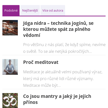
Podobné
Nejčtenější
Více od autora
Jóga nidra – technika jogínů, se
kterou můžete spát za plného
vědomí
Pro většinu z nás platí, že když spíme, nevíme
o světě. To se ale netýká pokročilých...
Proč meditovat
Meditace je aktuálně velmi používaný výraz,
který má pro různé lidi různé významy.
Meditace může být...
Co jsou mantry a jaký je jejich
přínos