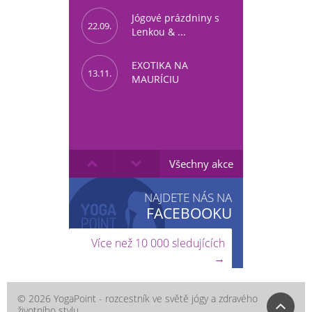
Jógové prázdniny s
22.09.
Lenkou & ...
EXOTIKA NA
13.11.
MAURÍCIU
Všechny akce
NAJDETE NÁS NA
FACEBOOKU
Více než 10 000 sledujících
→
© 2026 YogaPoint - rozcestník ve světě jógy a zdravého
životního stylu