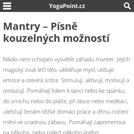
YogaPoint.cz
Mantry – Písně
kouzelných možností
Nikdo není schopen vysvětlit záhadu manter. Jejich
magický zvuk léčí tělo, uklidňuje mysl, utišuje
emoce a otevírá srdce. Stimulují, aktivují, motivují a
omlazují. Pomáhají lidem k tanci nebo ke spánku,
do smíchu nebo do pláče, při lásce nebo meditaci,
ulehčují ženám těžké domácí práce a dřinu cvičení
mění ve snadnou zábavu. Pomáhají zapomenout
na někoho, nebo nalézt někoho jiného.