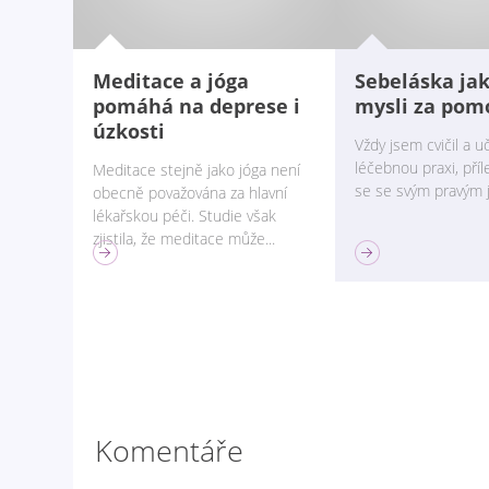
Meditace a jóga
Sebeláska jak
pomáhá na deprese i
mysli za pomo
úzkosti
Vždy jsem cvičil a uč
léčebnou praxi, příle
Meditace stejně jako jóga není
se se svým pravým já
obecně považována za hlavní
lékařskou péči. Studie však
zjistila, že meditace může...
BLOGY
BLOGY
Komentáře