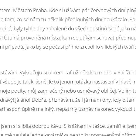
stem. Městem Praha. Kde si užívám pár červnových dní plný
, po tom, co se nám tu několik předlouhých dní neukázalo. P
odré, byly tyhle dny zahalené do všech odstínů šedé jako 
ny! Útulná provoněná místa, kam se utíkám schovat před nepř
připadá, jako by se počasí přímo zrcadlilo v lidských tvář
stávám. Vykračuju si ulicemi, ať už někde u moře, v Paříži n
 všude je tak krásně! Je to jenom otázka nastavení v hlavě,
 moje pocity, můj zamračený nebo usměvavý obličej. Volím 
zdravý! Já ano! Dobře, přiznávám, že i já mám dny, kdy o t
daří aspoň úplně malinký, nepatrný úsměv nakonec vykouzlit
em si slíbila dobrou kávu. S knížkami v tašce, zamířila jsem
de mě zaujala jedna kavárnička se stolky postavenými přímo