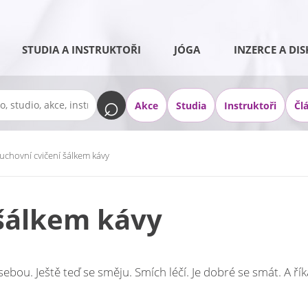
STUDIA A INSTRUKTOŘI
JÓGA
INZERCE A DIS
Akce
Studia
Instruktoři
Čl
uchovní cvičení šálkem kávy
 šálkem kávy
ebou. Ještě teď se směju. Smích léčí. Je dobré se smát. A řík