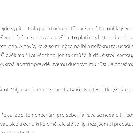
rá nejde vypít… Dala jsem tomu ještě pár šancí. Nemohla jsem 
všem hlásám, že pravda je vším. To platí i teď. Nebudu přece
chutná. A navíc, když se mi něco nelíbí a neřeknu to, usadí 
ověk má říkat všechno, jen tak může jít dál, čistou cestou,
ně vykročila vstříc pravdě, svému duchovnímu růstu a potažm
ml. Milý úsměv mu nezmizel z tváře. Naštěstí. I když už muse
i řekla, že si to nenechám pro sebe. Ta káva se nedá pít. Tedy
t, sice trochu krkolomě, ale šlo to líp, než jsem si představ
tu kávu chválila.