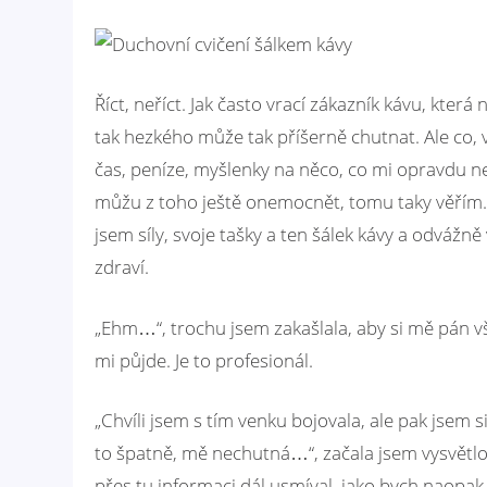
Říct, neříct. Jak často vrací zákazník kávu, kte
tak hezkého může tak příšerně chutnat. Ale co, 
čas, peníze, myšlenky na něco, co mi opravdu ne
můžu z toho ještě onemocnět, tomu taky věřím. Čl
jsem síly, svoje tašky a ten šálek kávy a odváž
zdraví.
„Ehm…“, trochu jsem zakašlala, aby si mě pán vši
mi půjde. Je to profesionál.
„Chvíli jsem s tím venku bojovala, ale pak jsem s
to špatně, mě nechutná…“, začala jsem vysvětlova
přes tu informaci dál usmíval, jako bych naopak 