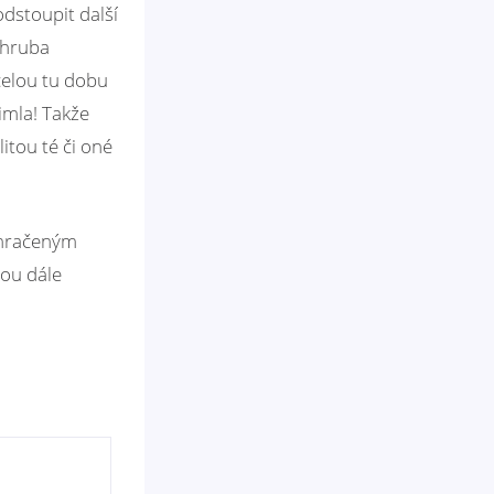
dstoupit další
zhruba
celou tu dobu
imla! Takže
itou té či oné
amračeným
hou dále