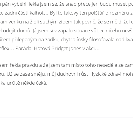
 pán vyběhl, lekla jsem se, že snad přece jen budu muset po
 ze zadní části kalhot… Byl to takový ten polštář o rozměru 
 tam venku na židli suchým zipem tak pevně, že se mě držel 
odejít domů. Já jsem si v zápalu situace vůbec ničeho nevš
ářem přilepeným na zadku, chytrolínsky filosofovala nad kval
reflex… Paráda! Hotová Bridget Jones v akci…
e jsem řekla pravdu a že jsem tam místo toho neseděla se z
u. Už se zase směju, můj duchovní růst i fyzické zdraví mo
ka určitě někde čeká.