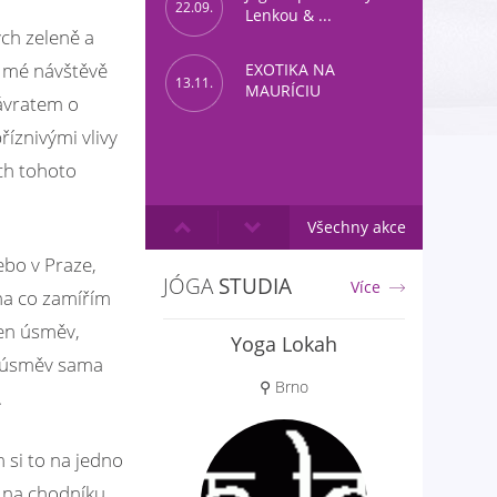
22.09.
Lenkou & ...
ch zeleně a
o mé návštěvě
EXOTIKA NA
13.11.
MAURÍCIU
návratem o
íznivými vlivy
ích tohoto
Všechny akce
ebo v Praze,
JÓGA
STUDIA
Více
 na co zamířím
ten úsměv,
Yogaspace Praha
en úsměv sama
⚲ Praha 5
.
 si to na jedno
 na chodníku.