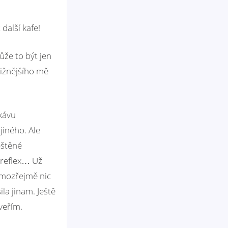
další kafe!
ůže to být jen
tižnějšího mě
kávu
jiného. Ale
eštěné
 reflex… Už
samozřejmě nic
la jinam. Ještě
veřím.