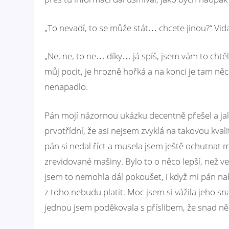
„To nevadí, to se může stát… chcete jinou?“ Vid
„Ne, ne, to ne… díky… já spíš, jsem vám to chtěl
můj pocit, je hrozně hořká a na konci je tam n
nenapadlo.
Pán mojí názornou ukázku decentně přešel a jal
prvotřídní, že asi nejsem zvyklá na takovou kv
pán si nedal říct a musela jsem ještě ochutnat 
zrevidované mašiny. Bylo to o něco lepší, než v
jsem to nemohla dál pokoušet, i když mi pán nab
z toho nebudu platit. Moc jsem si vážila jeho sna
jednou jsem poděkovala s příslibem, že snad ně