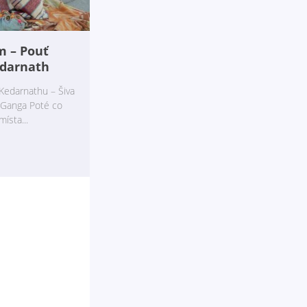
m – Pouť
edarnath
Kedarnathu – Šiva
a Ganga Poté co
místa...