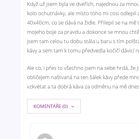
Když už jsem byla ve dveřích, najednou za mnou
kolo ochutnávky, ale místo toho mi cosi odlepil
40x40cm, co se dává na židle. Přilepil se na mě
mojeho boje za pravdu a dokonce se mnou chtěl 
jsem tam celou tu dobu stála u baru s tím polšt
kávy a sem tam k tomu předvedla kočičí dávicí 
Ale co, i přes to všechno jsem na sebe hrdá, ž
obličejem naštvaná na ten šálek kávy přede mno
vzkvétat a ta dobrá káva za odměnu na mě dnes
KOMENTÁŘE (0)