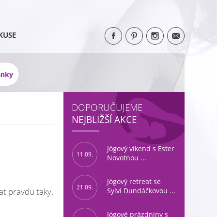
KUSE
ánky
DOPORUČUJEME
NEJBLIŽŠÍ AKCE
Jógový víkend s Ester
11.09.
Novotnou ...
Jógový retreat se
21.09.
at pravdu taky.
Sylvi Dundáčkovou ...
Jógové prázdniny s