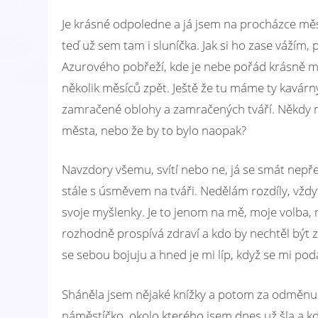
Je krásné odpoledne a já jsem na procházce mě
teď už sem tam i sluníčka. Jak si ho zase vážím
Azurového pobřeží, kde je nebe pořád krásně m
několik měsíců zpět. Ještě že tu máme ty kavár
zamračené oblohy a zamračených tváří. Někdy mi 
města, nebo že by to bylo naopak?
Navzdory všemu, svítí nebo ne, já se smát nepře
stále s úsměvem na tváři. Nedělám rozdíly, vždyť
svoje myšlenky. Je to jenom na mě, moje volba,
rozhodně prospívá zdraví a kdo by nechtěl být 
se sebou bojuju a hned je mi líp, když se mi po
Sháněla jsem nějaké knížky a potom za odměnu js
náměstíčko, okolo kterého jsem dnes už šla a k