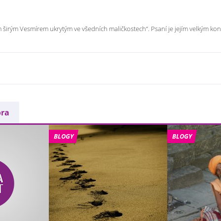
 širým Vesmírem ukrytým ve všedních maličkostech“. Psaní je jejím velkým kon
ora
BLOGY
BLOGY