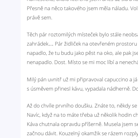
Přesně na něco takového jsem měla náladu. Voln
právě sem.
Těch pár roztomilých místeček bylo stále neobs
zahrádek… Pár židliček na otevřeném prostoru p
napadlo, že tu budu jako pěst na oko, ale pak 
nenapadlo. Dost. Místo se mi moc líbí a nenechám
Milý pán uvnitř už mi připravoval capuccino a já
s úsměvem přinesl kávu, vypadala nádherně. D
Až do chvíle prvního doušku. Znáte to, někdy se
Navíc, když na to máte třeba už několik hodin c
Káva chutnala opravdu příšerně. Musela jsem se 
začnou dávit. Kouzelný okamžik se rázem rozplynul