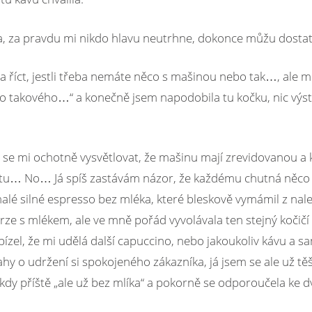
a, za pravdu mi nikdo hlavu neutrhne, dokonce můžu dostat 
a říct, jestli třeba nemáte něco s mašinou nebo tak…, ale m
ěco takového…“ a konečně jsem napodobila tu kočku, nic výs
 se mi ochotně vysvětlovat, že mašinu mají zrevidovanou a 
alitu… No… Já spíš zastávám názor, že každému chutná něco 
malé silné espresso bez mléka, které bleskově vymámil z nal
erze s mlékem, ale ve mně pořád vyvolávala ten stejný kočičí
ízel, že mi udělá další capuccino, nebo jakoukoliv kávu a 
hy o udržení si spokojeného zákazníka, já jsem se ale už těši
kdy příště „ale už bez mlíka“ a pokorně se odporoučela ke d