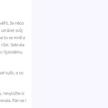
věřit, že něco
 utrácet svůj
se to ve mně a
 růst. Sebrala
o i fyzickému
l tušit, o co
, nevyložte si
ovala. Pán se i