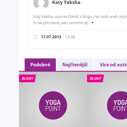
Katy Yaksha
Katy Yaksha, autorka článků z blogu „Na cestě aneb celým
ni tak přirozené, jako samotné dý
...
17.07.2013
- 13:28
Podobné
Nejčtenější
Více od aut
BLOGY
BLOGY