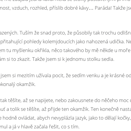
ost, vzduch, rozhled, příslib dobré kávy… Paráda! Takže js
azených. Tuším že snad proto, že působily tak trochu odlišn
řitahující pohledy kolemjdoucích jako nahozená udička. Ne
jsem tu myšlenku okřikla, něco takového by mě někde u moře 
 si to zkazit. Takže jsem si k jednomu stolku sedla.
 jsem si mezitím užívala pocit, že sedím venku a je krásné 
okonalý okamžik.
 tak těšíte, až se napijete, nebo zakousnete do něčeho moc
huť a tolik se těšíte, až přijde ten okamžik. Ten konečně na
hodně ovládat, abych nevyplázla jazyk, jako to dělají kočky
 a já v hlavě začala řešit, co s tím.