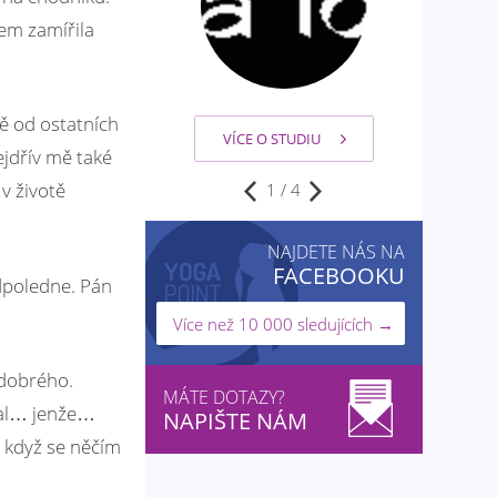
em zamířila
ě od ostatních
VÍCE O STUDIU
jdřív mě také
v životě
2
/
4
NAJDETE NÁS NA
FACEBOOKU
odpoledne. Pán
Více než 10 000 sledujících →
 dobrého.
MÁTE DOTAZY?
stal… jenže…
NAPIŠTE NÁM
, když se něčím