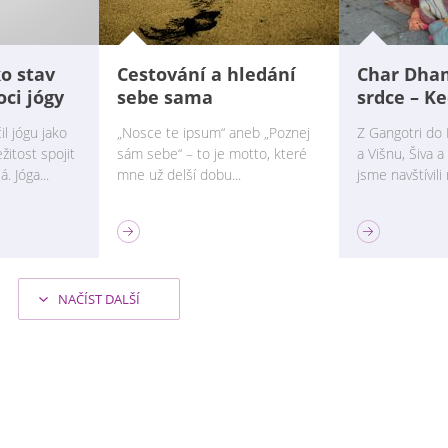
o stav
Cestování a hledání
Char Dha
ci jógy
sebe sama
srdce – K
il jógu jako
„Nosce te ipsum“ aneb „Poznej
Z Gangotri do 
žitost spojit
sám sebe“ – to je motto, které
a Višnu, Šiva 
. Jóga...
mne už delší dobu...
jsme navštívili 
BLOGY
BLOGY
NAČÍST DALŠÍ