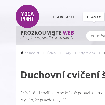
JÓGOVÉ AKCE
ČLÁNKY
PROZKOUMEJTE
WEB
akce, kurzy, studia, instruktoři
Yogapoint
Články
Blogy
Katy Yaksha
D
Duchovní cvičení
Právě před chvílí jsem se krásně pobavila sama s
Myslím, že pravda taky léčí.