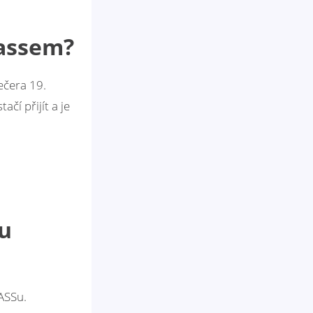
Passem?
ečera 19.
čí přijít a je
ou
ASSu.