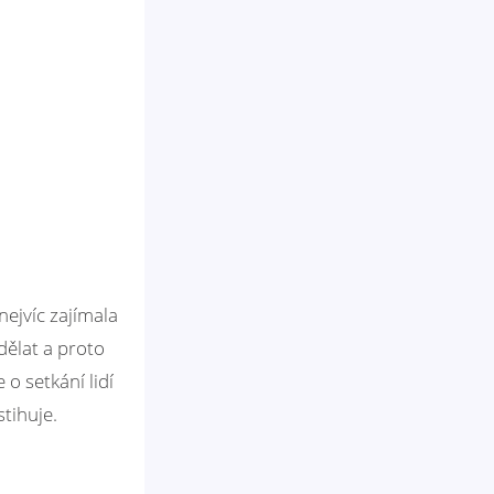
nejvíc zajímala
dělat a proto
de o setkání lidí
tihuje.