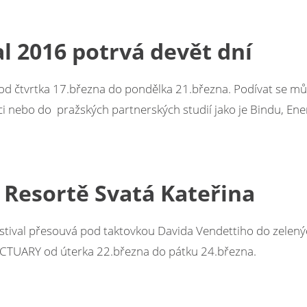
al 2016 potrvá devět dní
d čtvrtka 17.března do pondělka 21.března. Podívat se mů
i nebo do pražských partnerských studií jako je Bindu, En
v Resortě Svatá Kateřina
festival přesouvá pod taktovkou Davida Vendettiho do zelen
NCTUARY od úterka 22.března do pátku 24.března.