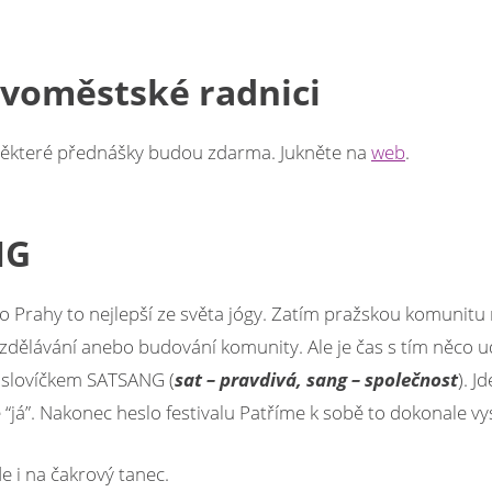
voměstské radnici
a některé přednášky budou zdarma. Jukněte na
web
.
NG
do Prahy to nejlepší ze světa jógy. Zatím pražskou komunitu 
 vzdělávání anebo budování komunity. Ale je čas s tím něco u
 slovíčkem SATSANG (
sat – pravdivá, sang – společnost
). J
“já”. Nakonec heslo festivalu Patříme k sobě to dokonale vys
e i na čakrový tanec.