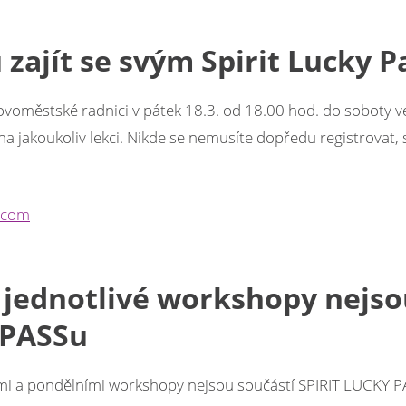
zajít se svým Spirit Lucky 
 Novoměstské radnici v pátek 18.3. od 18.00 hod. do soboty v
a jakoukoliv lekci. Nikde se nemusíte dopředu registrovat, sta
l.com
a jednotlivé workshopy nejs
 PASSu
ími a pondělními workshopy nejsou součástí SPIRIT LUCKY P