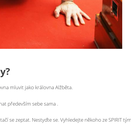
y?
ovna mluvit jako královna Alžběta.
ímat především sebe sama .
ačí se zeptat. Nestyďte se. Vyhledejte někoho ze SPIRIT tý