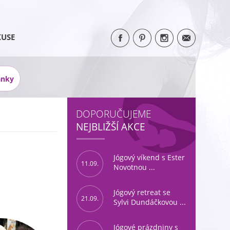
KUSE
ánky
DOPORUČUJEME
NEJBLIŽŠÍ AKCE
Jógový víkend s Ester
11.09.
Novotnou ...
Jógový retreat se
21.09.
Sylvi Dundáčkovou ...
Jógové prázdniny s