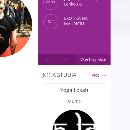
22.09.
Lenkou & ...
EXOTIKA NA
13.11.
MAURÍCIU
Všechny akce
JÓGA
STUDIA
Více
Yoga Lokah
⚲ Brno