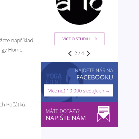
VÍCE O STUDIU
žete například
ergy Home,
2
/
4
NAJDETE NÁS NA
FACEBOOKU
Více než 10 000 sledujících →
ých Počátků.
MÁTE DOTAZY?
NAPIŠTE NÁM