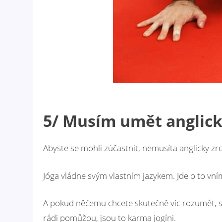
5/ Musím umět anglick
Abyste se mohli zúčastnit, nemusíta anglicky zr
Jóga vládne svým vlastním jazykem. Jde o to vn
A pokud něčemu chcete skutečně víc rozumět, st
rádi pomůžou, jsou to karma jogíni.