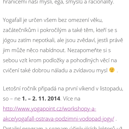
hranicemi naši mysli, ega, smyslů a racionality.
Yogafall je určen všem bez omezení věku,
začátečníkům i pokročilým a také těm, kteří se s
jógou zatím nepotkali, ale jsou zvědaví, jestli právě
jim může něco nabídnout. Nezapomeňte si s
sebou vzít krom podložky a pohodlných věcí na
cvičení také dobrou náladu a zvídavou mysl
.
Letošní ročník připadá na první víkend v listopadu,
so – ne
1. – 2. 11. 2014
. Více na
http://www.yogapoint.cz/workshopy-a-
akce/yogafall-ostrava-podzimni-vodopad-jogy/
.
Detailní program a seznam účinkujících lektorů už