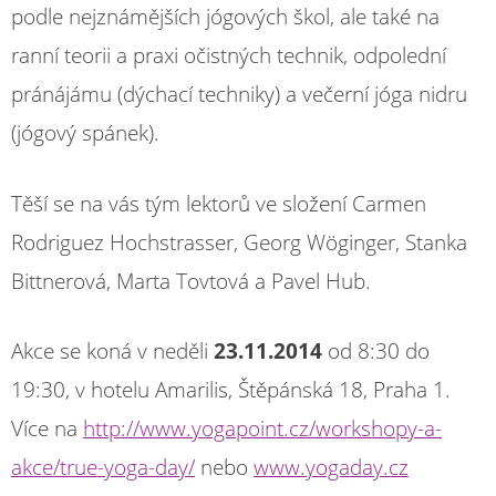
podle nejznámějších jógových škol, ale také na
ranní teorii a praxi očistných technik, odpolední
pránájámu (dýchací techniky) a večerní jóga nidru
(jógový spánek).
Těší se na vás tým lektorů ve složení Carmen
Rodriguez Hochstrasser, Georg Wöginger, Stanka
Bittnerová, Marta Tovtová a Pavel Hub.
Akce se koná v neděli
23.11.2014
od 8:30 do
19:30, v hotelu Amarilis, Štěpánská 18, Praha 1.
Více na
http://www.yogapoint.cz/workshopy-a-
akce/true-yoga-day/
nebo
www.yogaday.cz