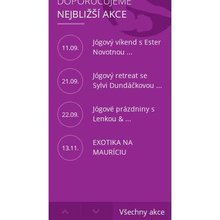
DOPORUČUJEME
NEJBLIŽŠÍ AKCE
Jógový víkend s Ester
11.09.
Novotnou ...
Jógový retreat se
21.09.
Sylvi Dundáčkovou ...
Jógové prázdniny s
22.09.
Lenkou & ...
EXOTIKA NA
13.11.
MAURÍCIU
Všechny akce