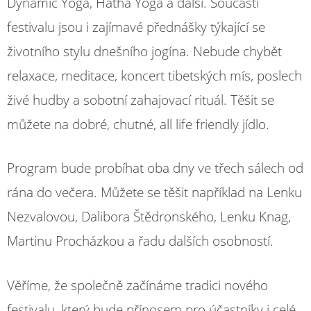
Dynamic Yoga, Hatha Yoga a další. Součástí
festivalu jsou i zajímavé přednášky týkající se
životního stylu dnešního jogína. Nebude chybět
relaxace, meditace, koncert tibetských mís, poslech
živé hudby a sobotní zahajovací rituál. Těšit se
můžete na dobré, chutné, all life friendly jídlo.
Program bude probíhat oba dny ve třech sálech od
rána do večera. Můžete se těšit například na Lenku
Nezvalovou, Dalibora Štědronského, Lenku Knag,
Martinu Procházkou a řadu dalších osobností.
Věříme, že společně začínáme tradici nového
festivalu, který bude přínosem pro účastníky i celé