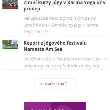
Zimní kurzy jógy v Karma Yoga už v
prodeji
Věnujte sobě nebo svým blízkým pěkný
vánoční dárek. Zimní kurzy jógy v Karma
Yoga jsou již v...
Report z jógového festivalu
Namaste Am See
Jak už tomu bývá, čas plyne a nezastavuje – a
uvědomujeme si to především tehdy, kdy...
NAČÍST DALŠÍ