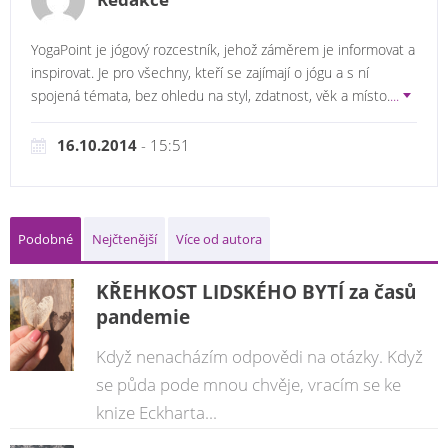
YogaPoint je jógový rozcestník, jehož záměrem je informovat a
inspirovat. Je pro všechny, kteří se zajímají o jógu a s ní
spojená témata, bez ohledu na styl, zdatnost, věk a místo.
...
16.10.2014
- 15:51
Podobné
Nejčtenější
Více od autora
KŘEHKOST LIDSKÉHO BYTÍ za časů
pandemie
Když nenacházím odpovědi na otázky. Když
se půda pode mnou chvěje, vracím se ke
knize Eckharta...