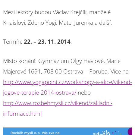
Mezi lektory budou Václav Krejčík, manželé
Knaislovi, Zdeno Yogi, Matej Jurenka a další.
Termín:
22. – 23. 11. 2014
.
Místo konání: Gymnázium Olgy Havlové, Marie
Majerové 1691, 708 00 Ostrava – Poruba. Více na
http://www.yogapoint.cz/workshopy-a-akce/vikend-
jogove-terapie-2014-ostrava/
nebo
http://www.rozbehmysli.cz/vikend/zakladni-
informace.html