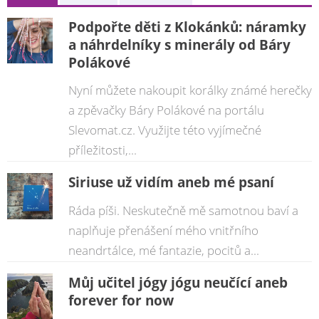
Podpořte děti z Klokánků: náramky
a náhrdelníky s minerály od Báry
Polákové
Nyní můžete nakoupit korálky známé herečky
a zpěvačky Báry Polákové na portálu
Slevomat.cz. Využijte této vyjímečné
příležitosti,...
Siriuse už vidím aneb mé psaní
Ráda píši. Neskutečně mě samotnou baví a
naplňuje přenášení mého vnitřního
neandrtálce, mé fantazie, pocitů a...
Můj učitel jógy jógu neučící aneb
forever for now