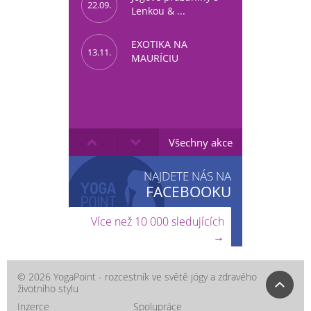
22.09.
Lenkou & ...
EXOTIKA NA
13.11.
MAURÍCIU
Všechny akce
NAJDETE NÁS NA
FACEBOOKU
Více než 10 000 sledujících
→
© 2026 YogaPoint - rozcestník ve světě jógy a zdravého
životního stylu
Inzerce
Spolupráce