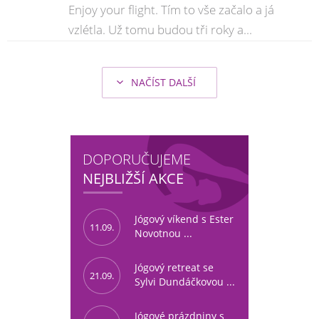
Enjoy your flight. Tím to vše začalo a já
vzlétla. Už tomu budou tři roky a...
NAČÍST DALŠÍ
DOPORUČUJEME
NEJBLIŽŠÍ AKCE
Jógový víkend s Ester
11.09.
Novotnou ...
Jógový retreat se
21.09.
Sylvi Dundáčkovou ...
Jógové prázdniny s