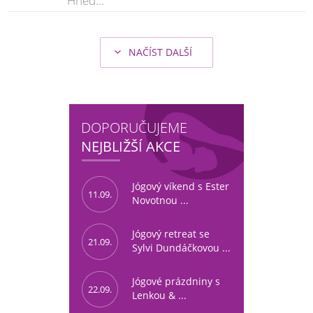
Hned...
NAČÍST DALŠÍ
DOPORUČUJEME
NEJBLIŽŠÍ AKCE
Jógový víkend s Ester
11.09.
Novotnou ...
Jógový retreat se
21.09.
Sylvi Dundáčkovou ...
Jógové prázdniny s
22.09.
Lenkou & ...