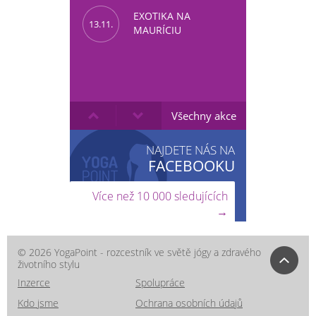
EXOTIKA NA
13.11.
MAURÍCIU
Všechny akce
NAJDETE NÁS NA
FACEBOOKU
Více než 10 000 sledujících
→
© 2026 YogaPoint - rozcestník ve světě jógy a zdravého
životního stylu
Inzerce
Spolupráce
Kdo jsme
Ochrana osobních údajů