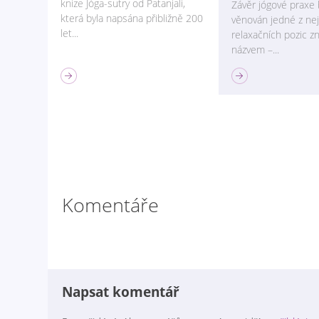
knize Jóga-sutry od Patanjali,
Závěr jógové praxe 
která byla napsána přibližně 200
věnován jedné z ne
let...
relaxačních pozic 
názvem –...
DOPORUČUJEME
MEDITACE A RELAXAC
Komentáře
Zdravý životní styl má
Jóga nidra – 
Napsat komentář
být radost, ne
jogínů, se kt
povinnost. Přijďte se
můžete spát 