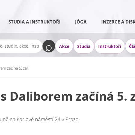
STUDIA A INSTRUKTOŘI
JÓGA
INZERCE A DIS
Akce
Studia
Instruktoři
Čl
em začíná 5. září
s Daliborem začíná 5. z
uně na Karlově náměstí 24 v Praze