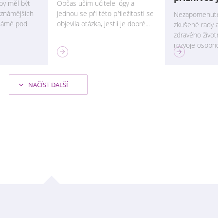
by měl být
Občas učím učitele jógy a
jznámějších
jednou se při této příležitosti se
Nezapomenutel
známé pod
objevila otázka, jestli je dobré...
zkušené rady a 
zdravého život
rozvoje osobnos
E
DOPORUČUJEME
BLOGY
NAČÍST DALŠÍ
technika
PROŽITKOVÁ JÓGA –
Meditace 
erou
sen poslední letní
pomáhá na
za
noci
úzkosti