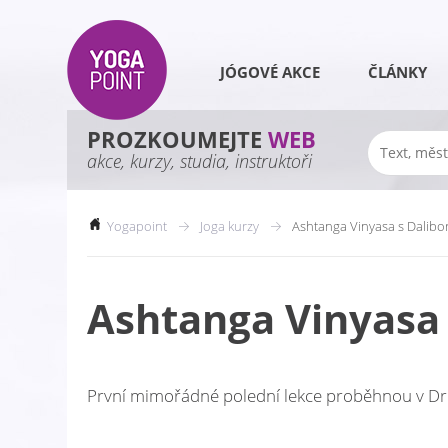
JÓGOVÉ AKCE
ČLÁNKY
PROZKOUMEJTE
WEB
akce, kurzy, studia, instruktoři
şans
vidobet
vidobet
vidobet
vidobet
casinolevant
casinolevant
casinolevant
vidobet
şans
casinolevant
casino
şans
casino
casino
casino
boostaro
casinolevant
şans
casinolevant
şanscasino
vidobet
vidobet
levant
gorabet
galyabet
gorabet
gorabet
gorabet
vidobet
galyabet
gorabet
gorabet
casino
|
|
güncel
giriş
|
|
|
giriş
casino
giriş
şans
casino
levant
şans
şans
|
giriş
casino
giriş
|
|
giriş
casino
|
|
|
|
|
giriş
|
|
Yogapoint
Joga kurzy
Ashtanga Vinyasa s Dalibor
|
giriş
|
|
|
|
|
giriş
|
|
|
|
giriş
|
|
|
|
|
|
|
Ashtanga Vinyasa 
První mimořádné polední lekce proběhnou v Dr