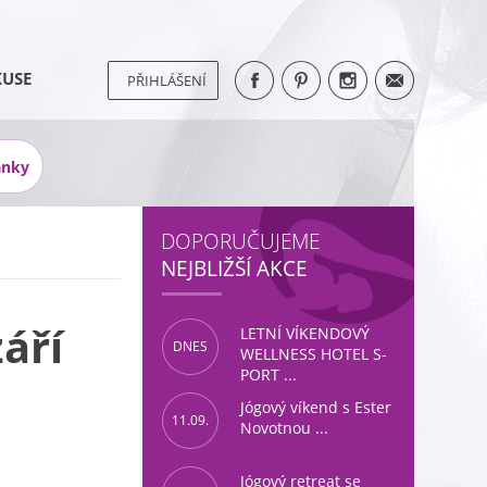
KUSE
PŘIHLÁŠENÍ
ánky
DOPORUČUJEME
NEJBLIŽŠÍ AKCE
áří
LETNÍ VÍKENDOVÝ
DNES
WELLNESS HOTEL S-
PORT ...
Jógový víkend s Ester
11.09.
Novotnou ...
Jógový retreat se